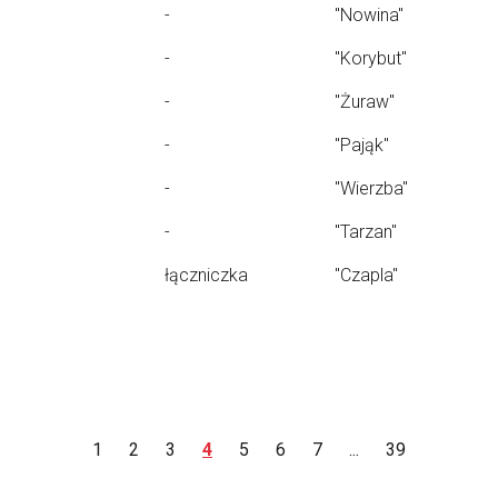
-
"Nowina"
-
"Korybut"
-
"Żuraw"
-
"Pająk"
-
"Wierzba"
-
"Tarzan"
łączniczka
"Czapla"
1
2
3
4
5
6
7
...
39