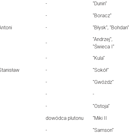
-
"Dunin"
-
"Boracz"
Antoni
-
"Błysk", "Bohdan"
"Andrzej",
-
"Świeca I"
-
"Kula"
Stanisław
-
"Sokół"
-
"Gwóżdż"
-
-
-
"Ostoja"
dowódca plutonu
"Miki II
-
"Samson"