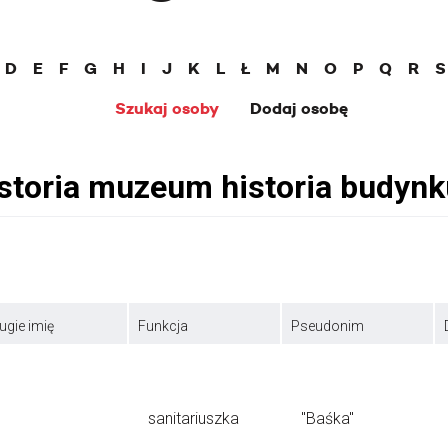
D
E
F
G
H
I
J
K
L
Ł
M
N
O
P
Q
R
S
Szukaj osoby
Dodaj osobę
ugie imię
Funkcja
Pseudonim
sanitariuszka
"Baśka"