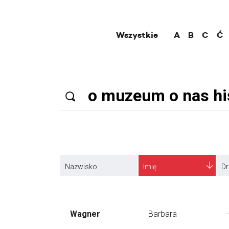
Wszystkie
A
B
C
Ć
Nazwisko
Imię
Dr
Wagner
Barbara
-