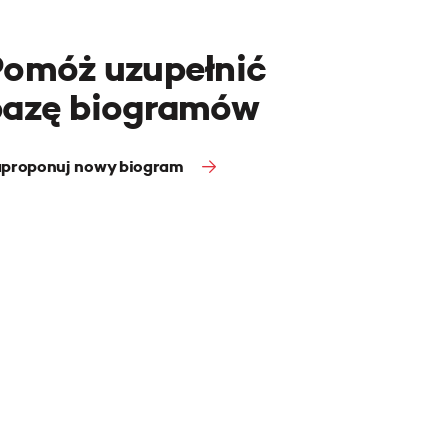
Pomóż uzupełnić
bazę biogramów
proponuj nowy biogram