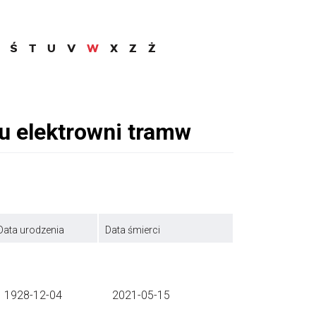
Ś
T
U
V
W
X
Z
Ż
Data urodzenia
Data śmierci
1928-12-04
2021-05-15