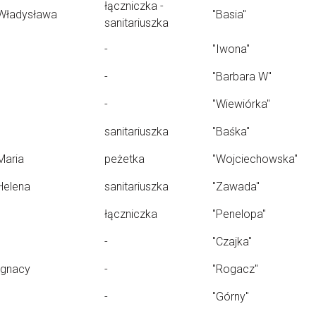
łączniczka -
Władysława
"Basia"
sanitariuszka
-
"Iwona"
-
"Barbara W"
-
"Wiewiórka"
sanitariuszka
"Baśka"
Maria
peżetka
"Wojciechowska"
Helena
sanitariuszka
"Zawada"
łączniczka
"Penelopa"
-
"Czajka"
Ignacy
-
"Rogacz"
-
"Górny"