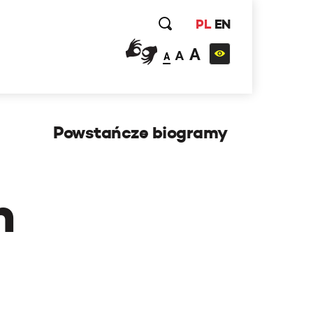
PL
EN
A
A
A
Powstańcze biogramy
h