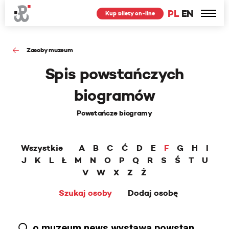
PL
EN
Kup bilety on-line
Zasoby muzeum
Spis powstańczych
biogramów
Powstańcze biogramy
Wszystkie
A
B
C
Ć
D
E
F
G
H
I
J
K
L
Ł
M
N
O
P
Q
R
S
Ś
T
U
V
W
X
Z
Ż
Szukaj osoby
Dodaj osobę