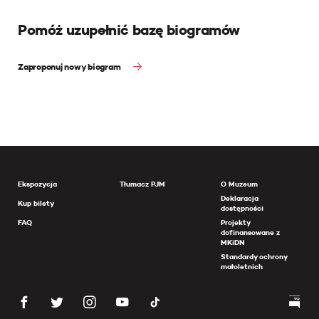
Pomóż uzupełnić bazę biogramów
Zaproponuj nowy biogram
Ekspozycja
Tłumacz PJM
O Muzeum
Deklaracja
Kup bilety
dostępności
FAQ
Projekty
dofinansowane z
MKiDN
Standardy ochrony
małoletnich