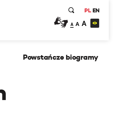
PL
EN
A
A
A
Powstańcze biogramy
h