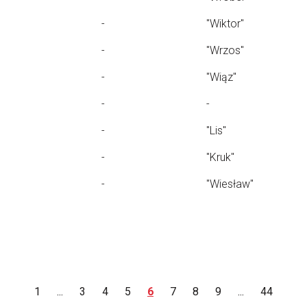
-
"Wiktor"
-
"Wrzos"
-
"Wiąz"
-
-
-
"Lis"
-
"Kruk"
-
"Wiesław"
1
...
3
4
5
6
7
8
9
...
44