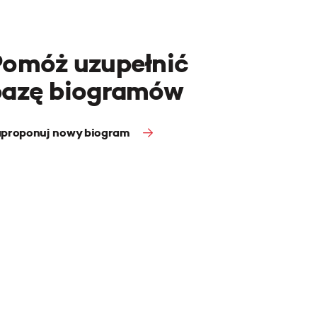
Pomóż uzupełnić
bazę biogramów
proponuj nowy biogram