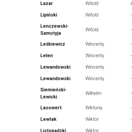
Lazar
Witold
Lipiński
Witold
-
Lenczewski-
Witold
-
Samotyja
Leśkiewicz
Wincenty
-
Lelen
Wincenty
-
Lewandowski
Wincenty
-
Lewandowski
Wincenty
-
Siemieński-
Wilhelm
-
Lewicki
Lasowert
Wiktoria
-
Lewtak
Wiktor
-
Listopadzki
Wiktor
-