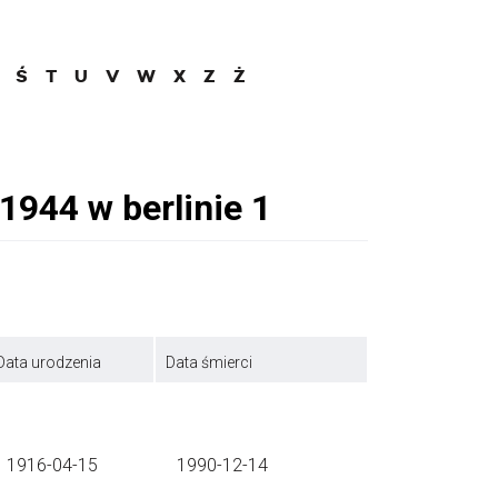
Ś
T
U
V
W
X
Z
Ż
Data urodzenia
Data śmierci
1916-04-15
1990-12-14