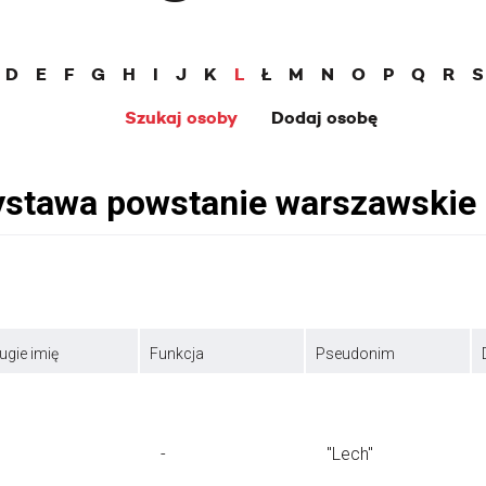
D
E
F
G
H
I
J
K
L
Ł
M
N
O
P
Q
R
S
Szukaj osoby
Dodaj osobę
ugie imię
Funkcja
Pseudonim
-
"Lech"