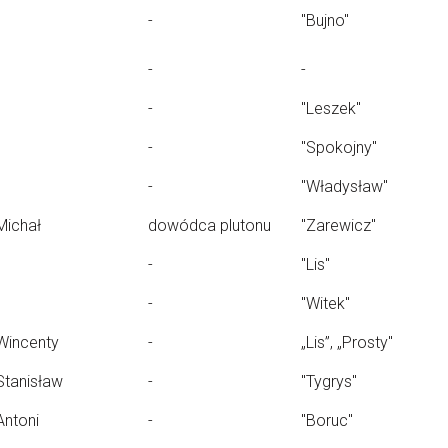
-
"Bujno"
-
-
-
"Leszek"
-
''Spokojny''
-
"Władysław"
Michał
dowódca plutonu
"Zarewicz"
-
"Lis"
-
"Witek"
Wincenty
-
„Lis”, „Prosty"
Stanisław
-
"Tygrys"
Antoni
-
"Boruc"