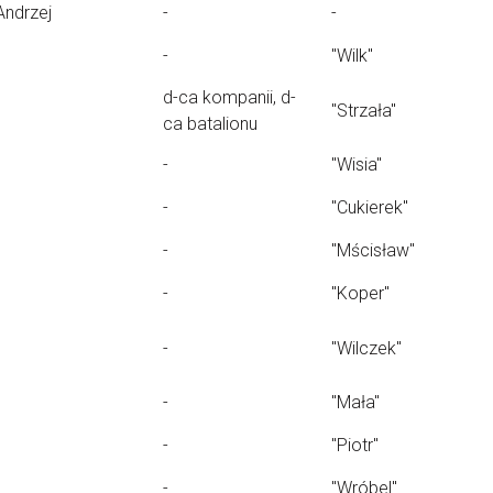
Andrzej
-
-
-
"Wilk"
d-ca kompanii, d-
"Strzała"
ca batalionu
-
"Wisia"
-
"Cukierek"
-
"Mścisław"
-
"Koper"
-
"Wilczek"
-
"Mała"
-
"Piotr"
-
"Wróbel"