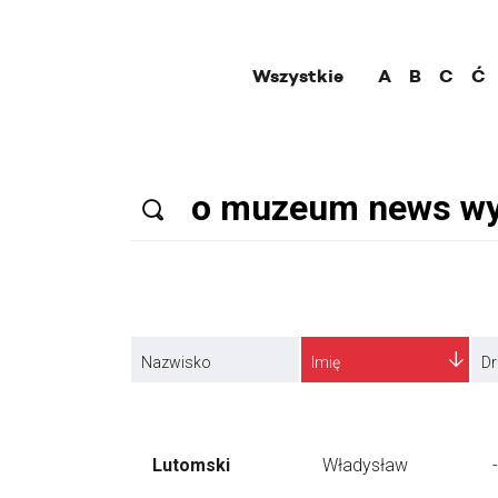
Wszystkie
A
B
C
Ć
Nazwisko
Imię
Dr
Lutomski
Władysław
-