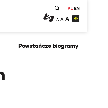
PL
EN
A
A
A
Powstańcze biogramy
h