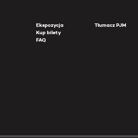
Ekspozycja
Tłumacz PJM
Kup bilety
FAQ