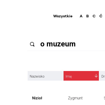
Wszystkie
A
B
C
Ć
Nazwisko
Imię
Dr
Nizioł
Zygmunt