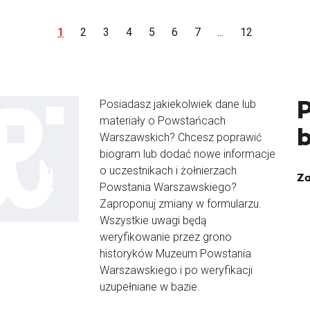
1
2
3
4
5
6
7
...
12
Posiadasz jakiekolwiek dane lub
materiały o Powstańcach
Warszawskich? Chcesz poprawić
biogram lub dodać nowe informacje
o uczestnikach i żołnierzach
Za
Powstania Warszawskiego?
Zaproponuj zmiany w formularzu.
Wszystkie uwagi będą
weryfikowanie przez grono
historyków Muzeum Powstania
Warszawskiego i po weryfikacji
uzupełniane w bazie.