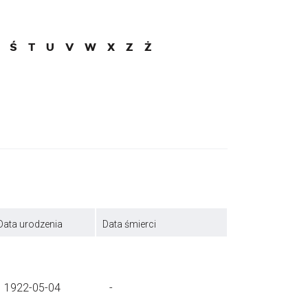
Ś
T
U
V
W
X
Z
Ż
Data urodzenia
Data śmierci
1922-05-04
-