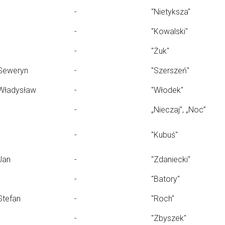
-
"Nietyksza"
-
"Kowalski"
-
"Żuk"
Seweryn
-
"Szerszeń"
Władysław
-
"Włodek"
-
„Nieczaj”, „Noc”
-
"Kubuś"
Jan
-
"Zdaniecki"
-
"Batory"
Stefan
-
"Roch"
-
"Zbyszek"