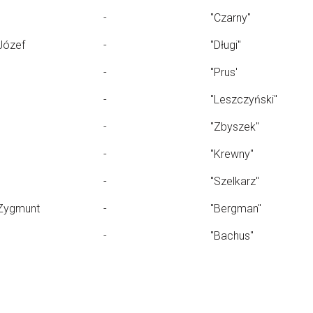
-
"Czarny"
Józef
-
"Długi"
-
"Prus'
-
"Leszczyński"
-
"Zbyszek"
-
"Krewny"
-
"Szelkarz"
Zygmunt
-
"Bergman"
-
"Bachus"