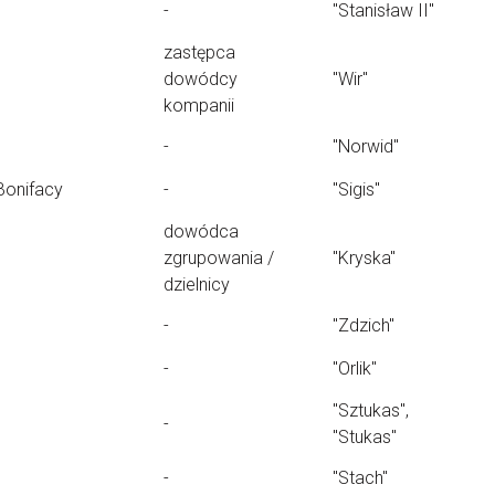
-
"Stanisław II"
zastępca
dowódcy
"Wir"
kompanii
-
"Norwid"
Bonifacy
-
"Sigis"
dowódca
zgrupowania /
"Kryska"
dzielnicy
-
"Zdzich"
-
"Orlik"
"Sztukas",
-
"Stukas"
-
"Stach"