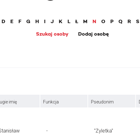
D
E
F
G
H
I
J
K
L
Ł
M
N
O
P
Q
R
S
Szukaj osoby
Dodaj osobę
ugie imię
Funkcja
Pseudonim
Stanisław
-
"Żyletka"