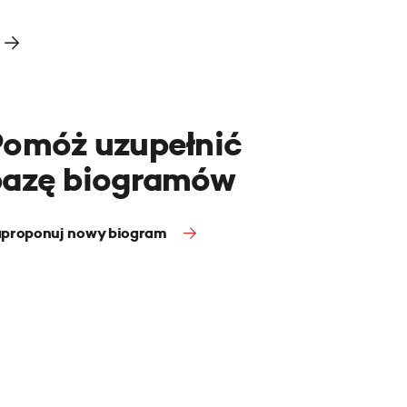
Pomóż uzupełnić
bazę biogramów
proponuj nowy biogram