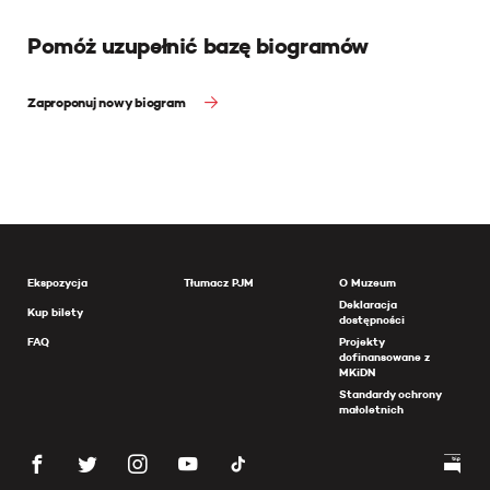
Pomóż uzupełnić bazę biogramów
Zaproponuj nowy biogram
Ekspozycja
Tłumacz PJM
O Muzeum
Deklaracja
Kup bilety
dostępności
FAQ
Projekty
dofinansowane z
MKiDN
Standardy ochrony
małoletnich