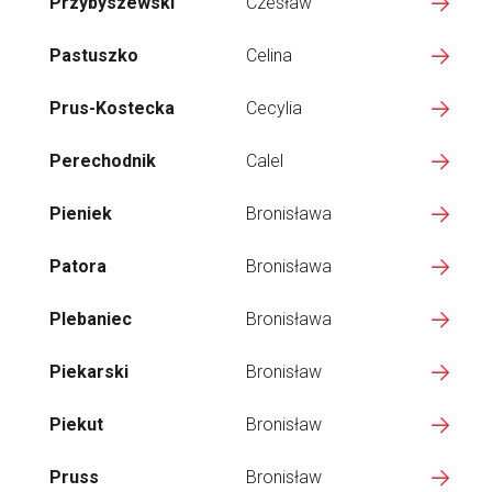
Przybyszewski
Czesław
Pastuszko
Celina
Prus-Kostecka
Cecylia
Perechodnik
Calel
Pieniek
Bronisława
Patora
Bronisława
Plebaniec
Bronisława
Piekarski
Bronisław
Piekut
Bronisław
Pruss
Bronisław