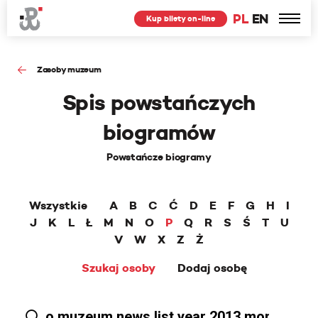
PL
EN
Kup bilety on-line
Zasoby muzeum
Spis powstańczych
biogramów
Powstańcze biogramy
Wszystkie
A
B
C
Ć
D
E
F
G
H
I
J
K
L
Ł
M
N
O
P
Q
R
S
Ś
T
U
V
W
X
Z
Ż
Szukaj osoby
Dodaj osobę