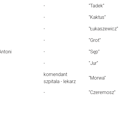
-
"Tadek"
-
"Kaktus"
-
"Łukaszewicz"
-
"Grot"
Antoni
-
"Sęp"
-
"Jur"
komendant
"Morwa"
szpitala - lekarz
-
"Czeremosz"