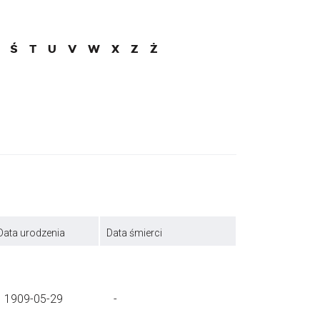
Ś
T
U
V
W
X
Z
Ż
Data urodzenia
Data śmierci
1909-05-29
-