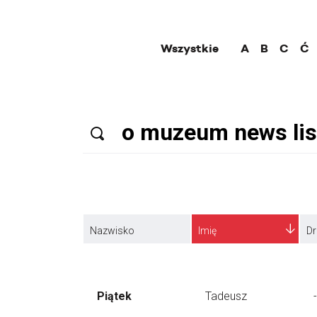
Wszystkie
A
B
C
Ć
Nazwisko
Imię
Dr
Piątek
Tadeusz
-