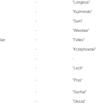
-
"Longinus"
-
"Kuźmiński"
-
"Sum"
-
"Wiesław"
Jan
-
"Feliks"
-
"Krzeptowski"
-
-
-
"Lech"
-
"Prus"
-
"Suchar"
-
"Oksza"