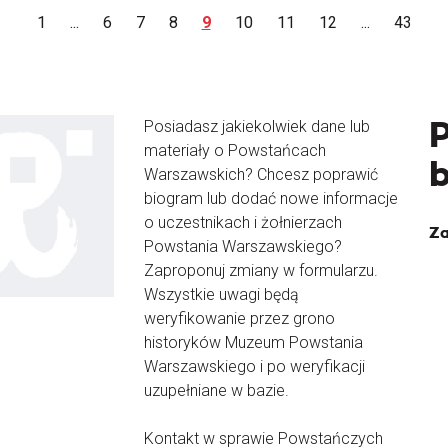
1
...
6
7
8
9
10
11
12
...
43
Posiadasz jakiekolwiek dane lub
materiały o Powstańcach
Warszawskich? Chcesz poprawić
biogram lub dodać nowe informacje
o uczestnikach i żołnierzach
Za
Powstania Warszawskiego?
Zaproponuj zmiany w formularzu.
Wszystkie uwagi będą
weryfikowanie przez grono
historyków Muzeum Powstania
Warszawskiego i po weryfikacji
uzupełniane w bazie.
Kontakt w sprawie Powstańczych