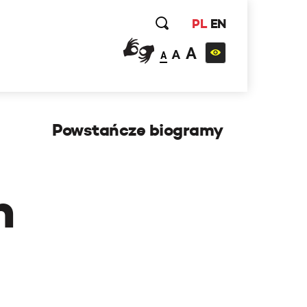
PL
EN
A
A
A
Powstańcze biogramy
h