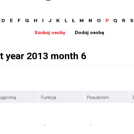
D
E
F
G
H
I
J
K
L
Ł
M
N
O
P
Q
R
S
Szukaj osoby
Dodaj osobę
ugie imię
Funkcja
Pseudonim
-
-