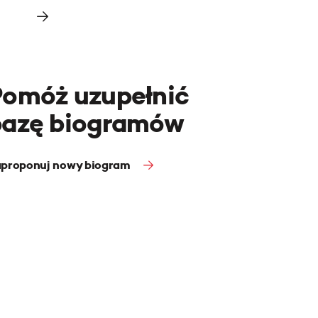
Pomóż uzupełnić
bazę biogramów
proponuj nowy biogram