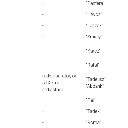
-
"Pantera"
-
"Litwos"
-
"Leszek"
-
"Śmiały"
-
"Karcz"
-
"Rafał"
radiooperator, od
"Tadeusz",
5 IX kmdt
"Abdank"
radiostacji
-
"Pal"
-
"Tadek"
-
"Roma"