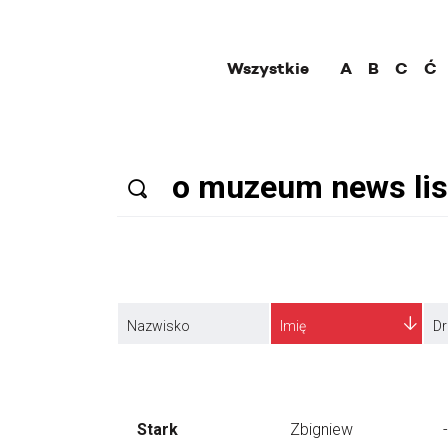
Wszystkie
A
B
C
Ć
Nazwisko
Imię
Dr
Stark
Zbigniew
-