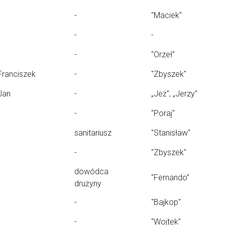
-
"Maciek"
-
-
-
"Orzeł"
Franciszek
-
"Zbyszek"
Jan
-
„Jeż”, „Jerzy"
-
"Poraj"
sanitariusz
"Stanisław"
-
"Zbyszek"
dowódca
"Fernando”
drużyny
-
"Bajkop"
-
"Wojtek"