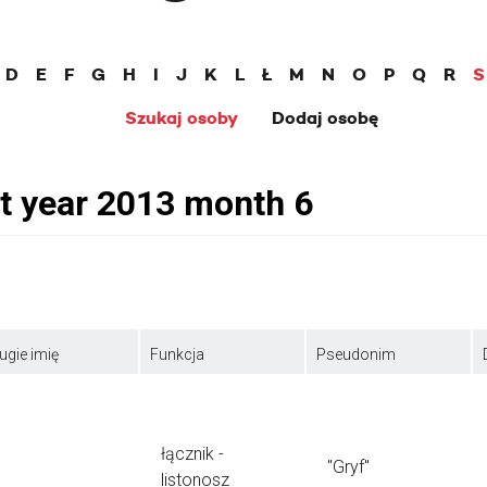
D
E
F
G
H
I
J
K
L
Ł
M
N
O
P
Q
R
S
Szukaj osoby
Dodaj osobę
ugie imię
Funkcja
Pseudonim
łącznik -
"Gryf"
listonosz