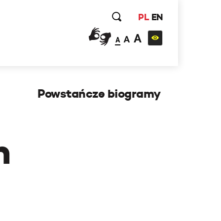
PL
EN
A
A
A
Powstańcze biogramy
h