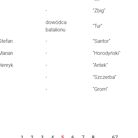
-
"Zbig"
dowódca
"Tur"
batalionu
Stefan
-
"Santor"
Marian
-
"Horodyński"
Henryk
-
"Antek"
-
"Szczerba"
-
"Grom"
1
2
3
4
5
6
7
8
...
67