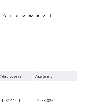
Ś
T
U
V
W
X
Z
Ż
Data urodzenia
Data śmierci
1931-11-21
1988-02-05