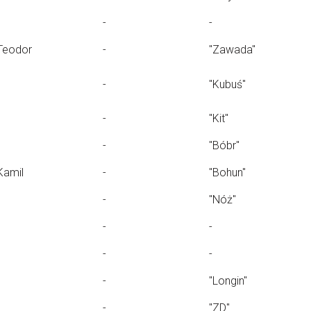
-
-
Teodor
-
"Zawada"
-
"Kubuś"
-
"Kit"
-
"Bóbr"
Kamil
-
"Bohun"
-
"Nóż"
-
-
-
-
-
"Longin"
-
"ZD"