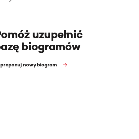
Pomóż uzupełnić
bazę biogramów
proponuj nowy biogram