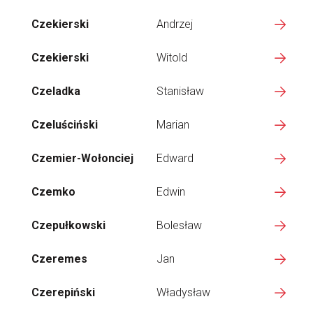
Czekierski
Andrzej
Czekierski
Witold
Czeladka
Stanisław
Czeluściński
Marian
Czemier-Wołonciej
Edward
Czemko
Edwin
Czepułkowski
Bolesław
Czeremes
Jan
Czerepiński
Władysław