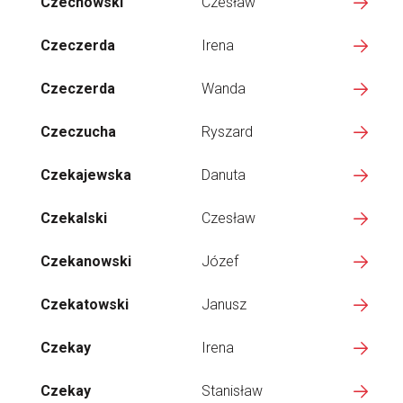
Czechowski
Czesław
Czeczerda
Irena
Czeczerda
Wanda
Czeczucha
Ryszard
Czekajewska
Danuta
Czekalski
Czesław
Czekanowski
Józef
Czekatowski
Janusz
Czekay
Irena
Czekay
Stanisław