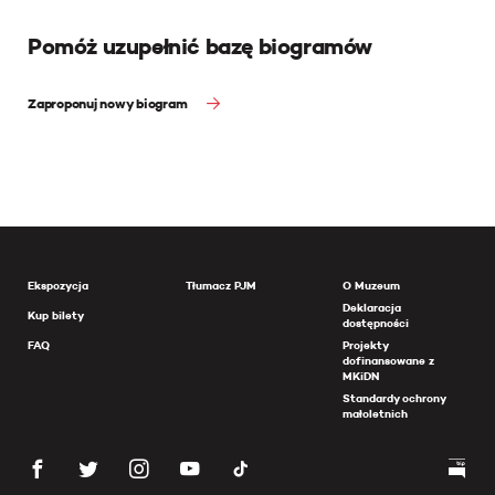
Pomóż uzupełnić bazę biogramów
Zaproponuj nowy biogram
Ekspozycja
Tłumacz PJM
O Muzeum
Deklaracja
Kup bilety
dostępności
FAQ
Projekty
dofinansowane z
MKiDN
Standardy ochrony
małoletnich