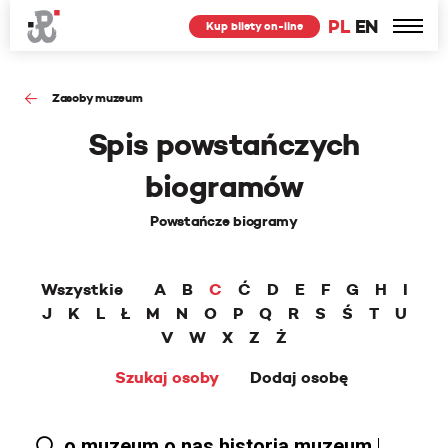
PL
EN
Kup bilety on-line
Zasoby muzeum
Spis powstańczych
biogramów
Powstańcze biogramy
Wszystkie
A
B
C
Ć
D
E
F
G
H
I
J
K
L
Ł
M
N
O
P
Q
R
S
Ś
T
U
V
W
X
Z
Ż
Szukaj osoby
Dodaj osobę