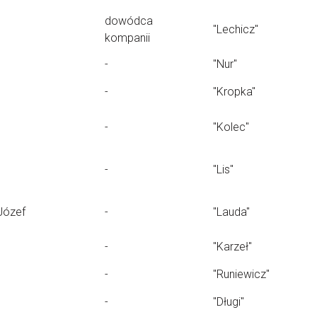
dowódca
"Lechicz"
kompanii
-
"Nur"
-
"Kropka"
-
"Kolec"
-
"Lis"
Józef
-
"Lauda"
-
"Karzeł"
-
"Runiewicz"
-
"Długi"