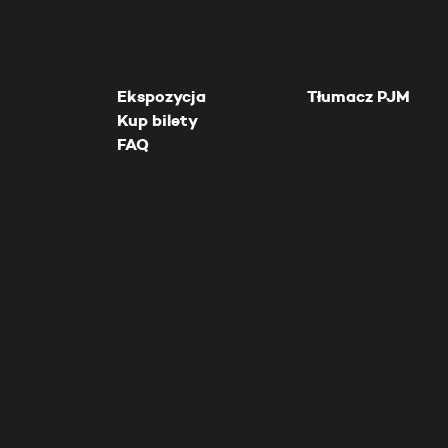
Ekspozycja
Tłumacz PJM
Kup bilety
FAQ