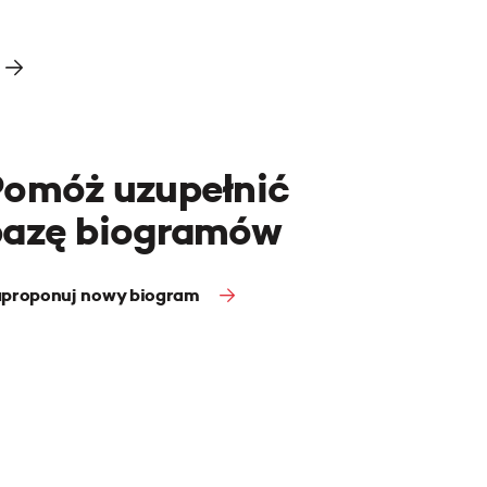
Pomóż uzupełnić
bazę biogramów
proponuj nowy biogram