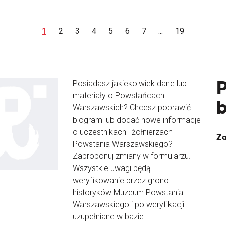
1
2
3
4
5
6
7
...
19
Posiadasz jakiekolwiek dane lub
materiały o Powstańcach
Warszawskich? Chcesz poprawić
biogram lub dodać nowe informacje
o uczestnikach i żołnierzach
Za
Powstania Warszawskiego?
Zaproponuj zmiany w formularzu.
Wszystkie uwagi będą
weryfikowanie przez grono
historyków Muzeum Powstania
Warszawskiego i po weryfikacji
uzupełniane w bazie.