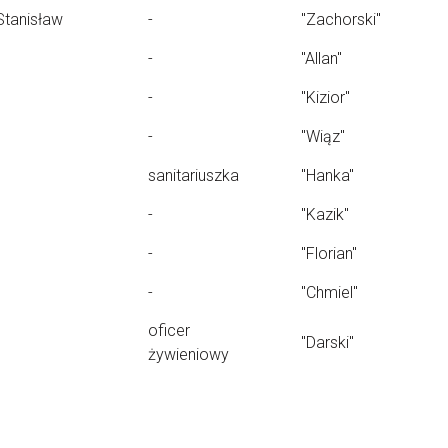
Stanisław
-
"Zachorski"
-
"Allan"
-
"Kizior"
-
"Wiąz"
sanitariuszka
"Hanka"
-
"Kazik"
-
"Florian"
-
"Chmiel"
oficer
"Darski"
żywieniowy