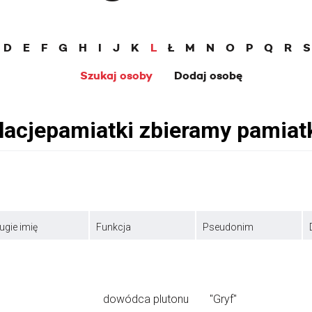
D
E
F
G
H
I
J
K
L
Ł
M
N
O
P
Q
R
S
Szukaj osoby
Dodaj osobę
ugie imię
Funkcja
Pseudonim
dowódca plutonu
"Gryf"