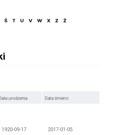
Ś
T
U
V
W
X
Z
Ż
Data urodzenia
Data śmierci
1920-09-17
2017-01-05