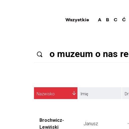
Wszystkie
A
B
C
Ć
Nazwisko
Imię
Dr
Brochwicz-
Janusz
-
Lewiński