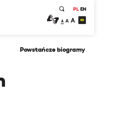
PL
EN
A
A
A
Powstańcze biogramy
h