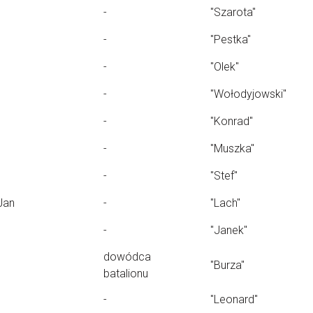
-
"Szarota"
-
"Pestka"
-
"Olek"
-
"Wołodyjowski"
-
"Konrad"
-
"Muszka"
-
"Stef"
Jan
-
"Lach"
-
"Janek"
dowódca
"Burza"
batalionu
-
"Leonard"