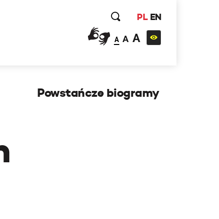
PL
EN
A
A
A
Powstańcze biogramy
h