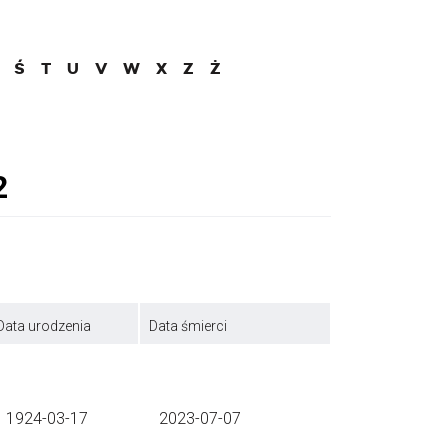
Ś
T
U
V
W
X
Z
Ż
Data urodzenia
Data śmierci
1924-03-17
2023-07-07