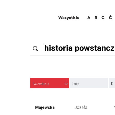
Wszystkie
A
B
C
Ć
Nazwisko
Imię
Dr
Majewska
Józefa