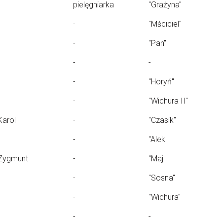
pielęgniarka
"Grażyna"
-
"Mściciel"
-
"Pan"
-
-
-
"Horyń"
-
"Wichura II"
Karol
-
"Czasik"
-
"Alek"
Zygmunt
-
"Maj"
-
"Sosna"
-
"Wichura"
-
-