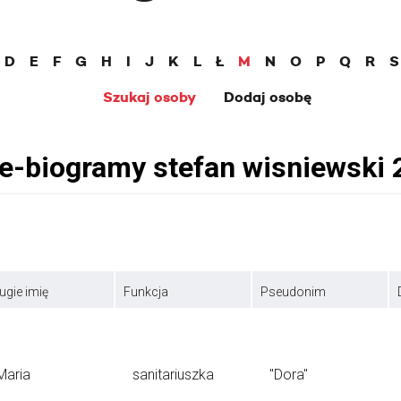
D
E
F
G
H
I
J
K
L
Ł
M
N
O
P
Q
R
S
Szukaj osoby
Dodaj osobę
ugie imię
Funkcja
Pseudonim
Maria
sanitariuszka
"Dora"