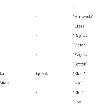
-
-
-
"Makowski"
-
"Grześ"
-
"Gajowy"
-
"Victor"
-
"Żegota"
-
"Szczur"
Jan
łącznik
"Stach"
Witold
-
"Maj"
-
"Stef"
-
"Łoś"