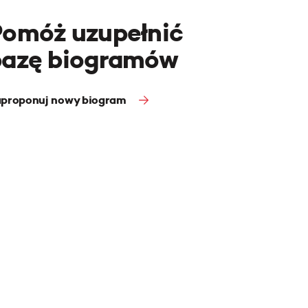
Pomóż uzupełnić
bazę biogramów
proponuj nowy biogram