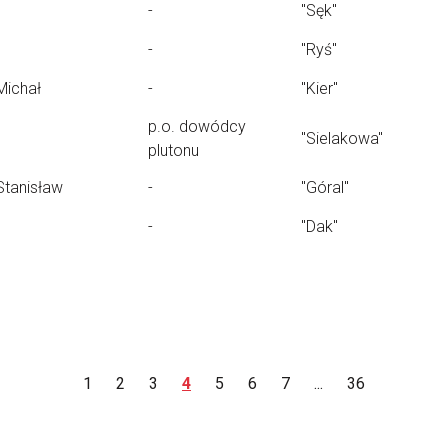
-
"Sęk"
-
"Ryś"
Michał
-
"Kier"
p.o. dowódcy
"Sielakowa"
plutonu
Stanisław
-
"Góral"
-
"Dak"
1
2
3
4
5
6
7
...
36