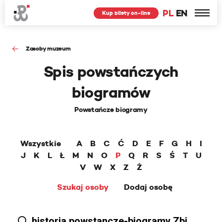
PL
EN
Kup bilety on-line
Zasoby muzeum
Spis powstańczych
biogramów
Powstańcze biogramy
Wszystkie
A
B
C
Ć
D
E
F
G
H
I
J
K
L
Ł
M
N
O
P
Q
R
S
Ś
T
U
V
W
X
Z
Ż
Szukaj osoby
Dodaj osobę