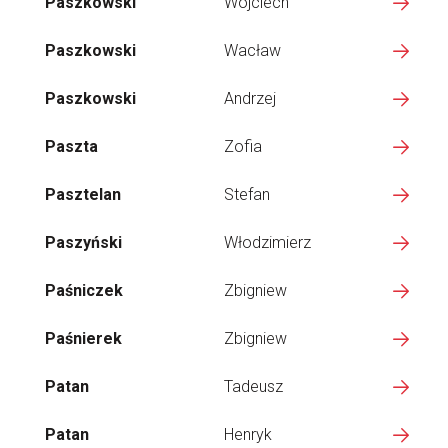
Paszkowski
Wojciech
Paszkowski
Wacław
Paszkowski
Andrzej
Paszta
Zofia
Pasztelan
Stefan
Paszyński
Włodzimierz
Paśniczek
Zbigniew
Paśnierek
Zbigniew
Patan
Tadeusz
Patan
Henryk