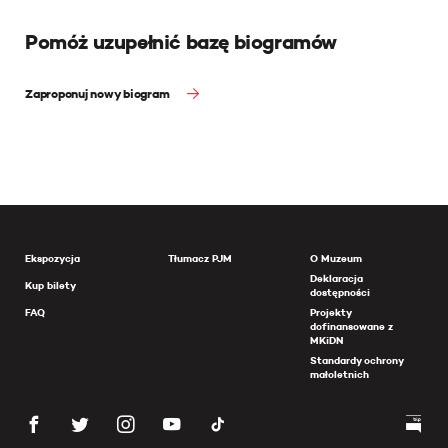
Pomóż uzupełnić bazę biogramów
Zaproponuj nowy biogram
Ekspozycja
Tłumacz PJM
O Muzeum
Deklaracja
Kup bilety
dostępności
FAQ
Projekty
dofinansowane z
MKiDN
Standardy ochrony
małoletnich