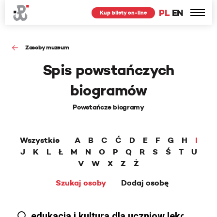
PL
EN
Kup bilety on-line
Zasoby muzeum
Spis powstańczych
biogramów
Powstańcze biogramy
Wszystkie
A
B
C
Ć
D
E
F
G
H
I
J
K
L
Ł
M
N
O
P
Q
R
S
Ś
T
U
V
W
X
Z
Ż
Szukaj osoby
Dodaj osobę