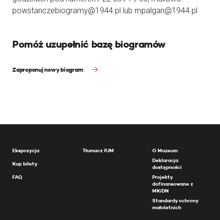
powstanczebiogramy@1944.pl lub mpalgan@1944.pl
Pomóż uzupełnić bazę biogramów
Zaproponuj nowy biogram
Ekspozycja
Tłumacz PJM
O Muzeum
Deklaracja
Kup bilety
dostępności
FAQ
Projekty
dofinansowane z
MKiDN
Standardy ochrony
małoletnich