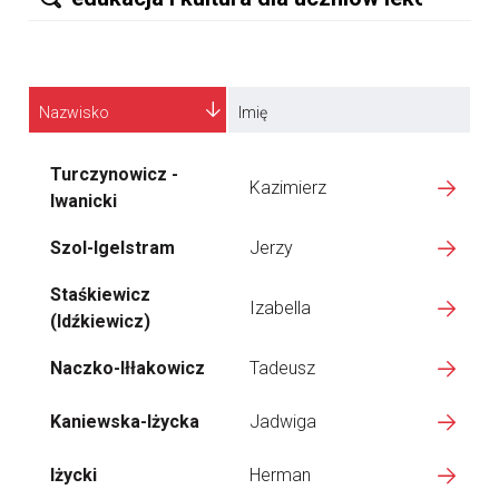
Nazwisko
Imię
Turczynowicz -
Kazimierz
Iwanicki
Szol-Igelstram
Jerzy
Staśkiewicz
Izabella
(Idźkiewicz)
Naczko-Iłłakowicz
Tadeusz
Kaniewska-Iżycka
Jadwiga
Iżycki
Herman