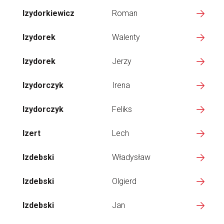
Izydorkiewicz
Roman
Izydorek
Walenty
Izydorek
Jerzy
Izydorczyk
Irena
Izydorczyk
Feliks
Izert
Lech
Izdebski
Władysław
Izdebski
Olgierd
Izdebski
Jan