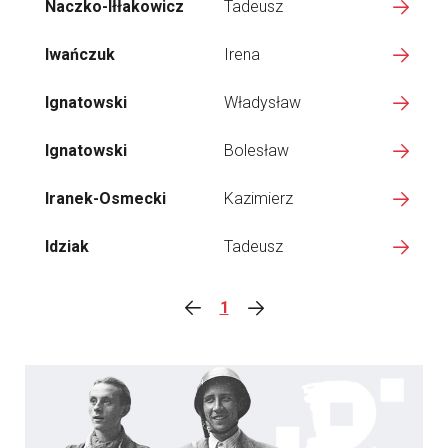
Naczko-Iłłakowicz
Tadeusz
Iwańczuk
Irena
Ignatowski
Władysław
Ignatowski
Bolesław
Iranek-Osmecki
Kazimierz
Idziak
Tadeusz
1