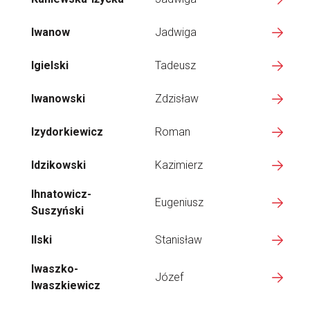
Iwanow
Jadwiga
Igielski
Tadeusz
Iwanowski
Zdzisław
Izydorkiewicz
Roman
Idzikowski
Kazimierz
Ihnatowicz-
Eugeniusz
Suszyński
Ilski
Stanisław
Iwaszko-
Józef
Iwaszkiewicz