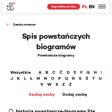
PL
EN
Kup bilety on-line
Zasoby muzeum
Spis powstańczych
biogramów
Powstańcze biogramy
Wszystkie
A
B
C
Ć
D
E
F
G
H
I
J
K
L
Ł
M
N
O
P
Q
R
S
Ś
T
U
V
W
X
Z
Ż
Szukaj osoby
Dodaj osobę