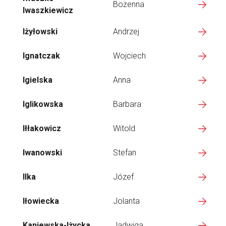
Bożenna
Iwaszkiewicz
Iżyłowski
Andrzej
Ignatczak
Wojciech
Igielska
Anna
Iglikowska
Barbara
Iłłakowicz
Witold
Iwanowski
Stefan
Ilka
Józef
Iłowiecka
Jolanta
Kaniewska-Iżycka
Jadwiga