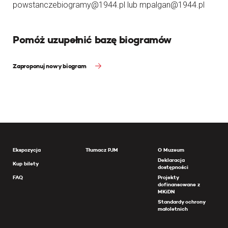
powstanczebiogramy@1944.pl lub mpalgan@1944.pl
Pomóż uzupełnić bazę biogramów
Zaproponuj nowy biogram
Ekspozycja
Tłumacz PJM
O Muzeum
Deklaracja
Kup bilety
dostępności
FAQ
Projekty
dofinansowane z
MKiDN
Standardy ochrony
małoletnich