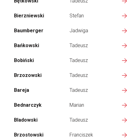
Bętkowski
Tadeusz
Bierzniewski
Stefan
Baumberger
Jadwiga
Bańkowski
Tadeusz
Bobiński
Tadeusz
Brzozowski
Tadeusz
Bareja
Tadeusz
Bednarczyk
Marian
Bladowski
Tadeusz
Brzostowski
Franciszek