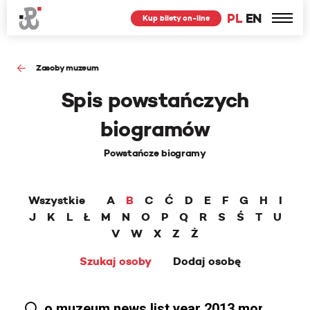
PL
EN
Kup bilety on-line
Zasoby muzeum
Spis powstańczych
biogramów
Powstańcze biogramy
Wszystkie
A
B
C
Ć
D
E
F
G
H
I
J
K
L
Ł
M
N
O
P
Q
R
S
Ś
T
U
V
W
X
Z
Ż
Szukaj osoby
Dodaj osobę