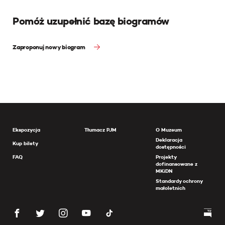
Pomóż uzupełnić bazę biogramów
Zaproponuj nowy biogram
Ekspozycja
Tłumacz PJM
O Muzeum
Deklaracja
Kup bilety
dostępności
FAQ
Projekty
dofinansowane z
MKiDN
Standardy ochrony
małoletnich