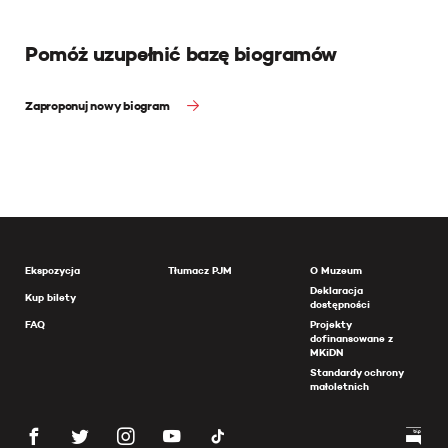
Pomóż uzupełnić bazę biogramów
Zaproponuj nowy biogram
Ekspozycja
Tłumacz PJM
O Muzeum
Deklaracja
Kup bilety
dostępności
FAQ
Projekty
dofinansowane z
MKiDN
Standardy ochrony
małoletnich