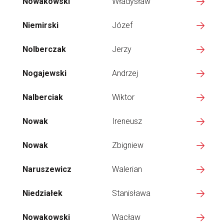
Nowakowski
Władysław
Niemirski
Józef
Nolberczak
Jerzy
Nogajewski
Andrzej
Nalberciak
Wiktor
Nowak
Ireneusz
Nowak
Zbigniew
Naruszewicz
Walerian
Niedziałek
Stanisława
Nowakowski
Wacław