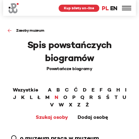
PL
EN
Kup bilety on-line
Zasoby muzeum
Spis powstańczych
biogramów
Powstańcze biogramy
Wszystkie
A
B
C
Ć
D
E
F
G
H
I
J
K
L
Ł
M
N
O
P
Q
R
S
Ś
T
U
V
W
X
Z
Ż
Szukaj osoby
Dodaj osobę