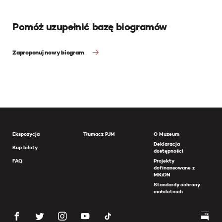
Pomóż uzupełnić bazę biogramów
Zaproponuj nowy biogram
Ekspozycja
Tłumacz PJM
O Muzeum
Deklaracja
Kup bilety
dostępności
FAQ
Projekty
dofinansowane z
MKiDN
Standardy ochrony
małoletnich