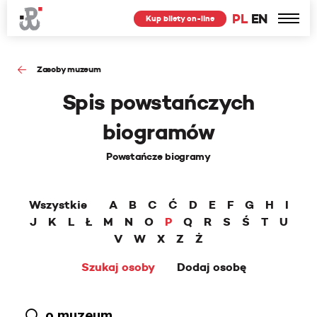
PL
EN
Kup bilety on-line
Zasoby muzeum
Spis powstańczych
biogramów
Powstańcze biogramy
Wszystkie
A
B
C
Ć
D
E
F
G
H
I
J
K
L
Ł
M
N
O
P
Q
R
S
Ś
T
U
V
W
X
Z
Ż
Szukaj osoby
Dodaj osobę