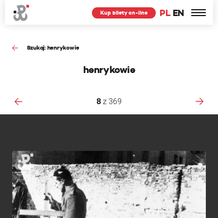
PL
EN
Kup bilety on-line
Szukaj: henrykowie
henrykowie
8
z
369
Ś
.
B