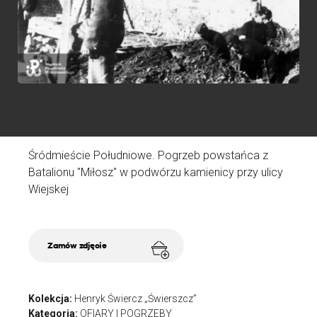
W
K
K
N
Śródmieście Południowe. Pogrzeb powstańca z
D
Batalionu "Miłosz" w podwórzu kamienicy przy ulicy
A
Wiejskej
Ź
Zamów zdjęcie
Kolekcja:
Henryk Świercz „Świerszcz”
Kategoria:
OFIARY I POGRZEBY