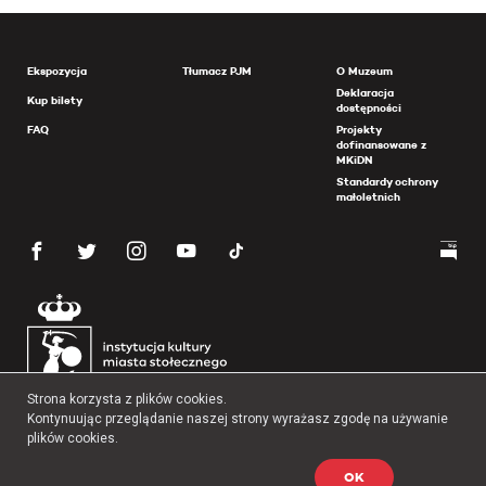
Ekspozycja
Tłumacz PJM
O Muzeum
Deklaracja
Kup bilety
dostępności
FAQ
Projekty
dofinansowane z
MKiDN
Standardy ochrony
małoletnich
Strona korzysta z plików cookies.
Kontynuując przeglądanie naszej strony wyrażasz zgodę na używanie
plików cookies.
OK
Copyright 2026 Muzeum Powstania Warszawskiego