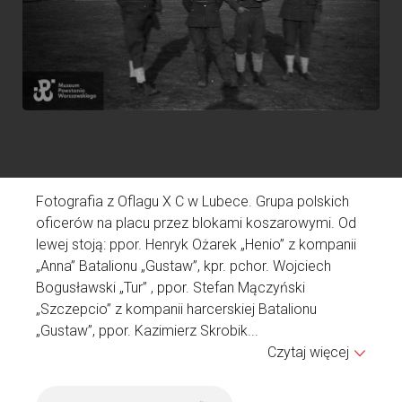
e
P
p
ka
D
s
.
T
„
„
Fotografia z Oflagu X C w Lubece. Grupa polskich
oficerów na placu przez blokami koszarowymi. Od
lewej stoją: ppor. Henryk Ożarek „Henio” z kompanii
„Anna” Batalionu „Gustaw”, kpr. pchor. Wojciech
K
Bogusławski „Tur” , ppor. Stefan Mączyński
K
„Szczepcio” z kompanii harcerskiej Batalionu
N
„Gustaw”, ppor. Kazimierz Skrobik...
D
Czytaj więcej
A
Ź