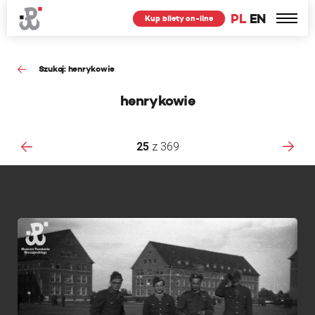
PL
EN
Kup bilety on-line
Szukaj: henrykowie
henrykowie
25
z
369
F
Ś