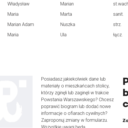
Władysław
Marian
st.wac
Maria
Marta
sanit.
Marian Adam
Nuszka
strz.
Maria
Ula
łącz.
Posiadasz jakiekolwiek dane lub
materiały o mieszkańcach stolicy,
b
którzy zginęli lub zaginęli w trakcie
Powstania Warszawskiego? Chcesz
poprawić biogram lub dodać nowe
informacje o ofiarach cywilnych?
Zaproponuj zmiany w formularzu.
Za
Wszystkie uwagi będą