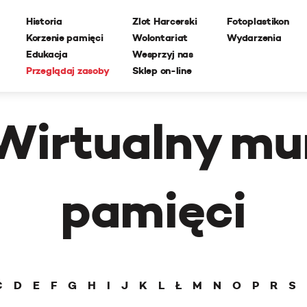
Historia
Zlot Harcerski
Fotoplastikon
Korzenie pamięci
Wolontariat
Wydarzenia
Edukacja
Wesprzyj nas
Przeglądaj zasoby
Sklep on-line
Wirtualny mu
pamięci
Ć
D
E
F
G
H
I
J
K
L
Ł
M
N
O
P
R
S