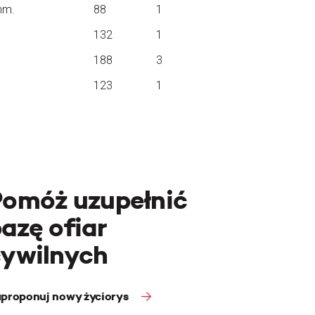
hm.
88
1
132
1
188
3
123
1
Pomóż uzupełnić
azę ofiar
cywilnych
proponuj nowy życiorys