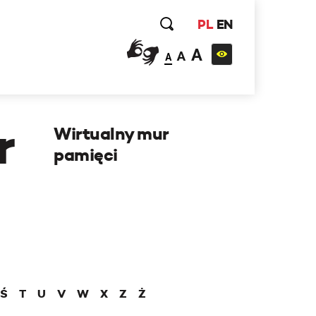
PL
EN
A
A
A
r
Wirtualny mur
pamięci
Ś
T
U
V
W
X
Z
Ż