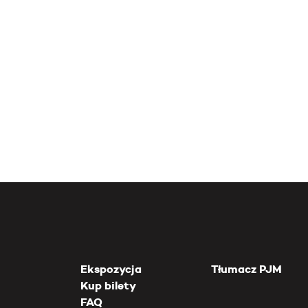
Ekspozycja
Tłumacz PJM
Kup bilety
FAQ