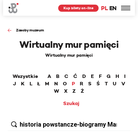
PL
EN
Kup bilety on-line
Zasoby muzeum
Wirtualny mur pamięci
Wirtualny mur pamięci
Wszystkie
A
B
C
Ć
D
E
F
G
H
I
J
K
L
Ł
M
N
O
P
R
S
Ś
T
U
V
W
X
Z
Ż
Szukaj