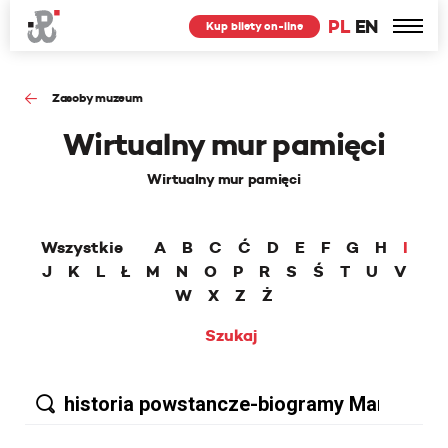
PL
EN
Kup bilety on-line
Zasoby muzeum
Wirtualny mur pamięci
Wirtualny mur pamięci
Wszystkie
A
B
C
Ć
D
E
F
G
H
I
J
K
L
Ł
M
N
O
P
R
S
Ś
T
U
V
W
X
Z
Ż
Szukaj