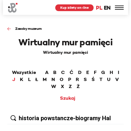
PL
EN
Kup bilety on-line
Zasoby muzeum
Wirtualny mur pamięci
Wirtualny mur pamięci
Wszystkie
A
B
C
Ć
D
E
F
G
H
I
J
K
L
Ł
M
N
O
P
R
S
Ś
T
U
V
W
X
Z
Ż
Szukaj