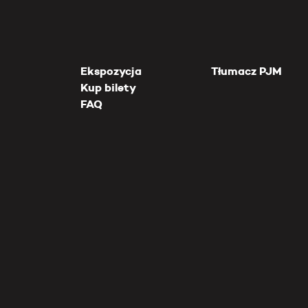
Ekspozycja
Tłumacz PJM
Kup bilety
FAQ