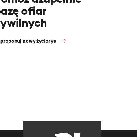
azę ofiar
cywilnych
proponuj nowy życiorys