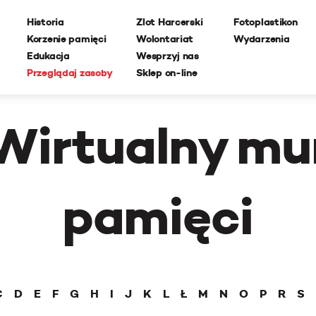
Historia
Zlot Harcerski
Fotoplastikon
Korzenie pamięci
Wolontariat
Wydarzenia
Edukacja
Wesprzyj nas
Przeglądaj zasoby
Sklep on-line
Wirtualny mu
pamięci
Ć
D
E
F
G
H
I
J
K
L
Ł
M
N
O
P
R
S