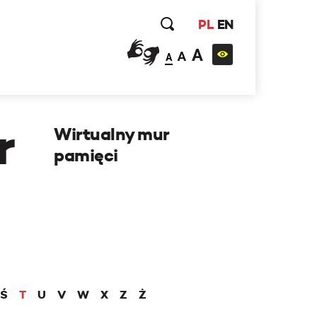
PL
EN
A
A
A
r
Wirtualny mur
pamięci
Ś
T
U
V
W
X
Z
Ż