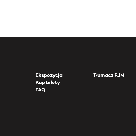
Ekspozycja
Tłumacz PJM
Kup bilety
FAQ