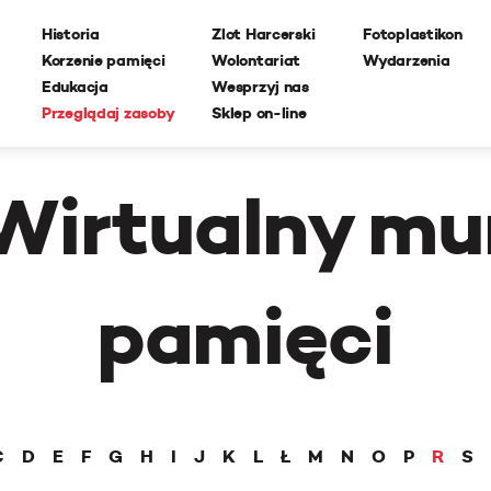
Historia
Zlot Harcerski
Fotoplastikon
Korzenie pamięci
Wolontariat
Wydarzenia
Edukacja
Wesprzyj nas
Przeglądaj zasoby
Sklep on-line
Wirtualny mu
pamięci
Ć
D
E
F
G
H
I
J
K
L
Ł
M
N
O
P
R
S