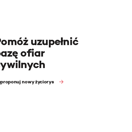
Pomóż uzupełnić
azę ofiar
cywilnych
proponuj nowy życiorys