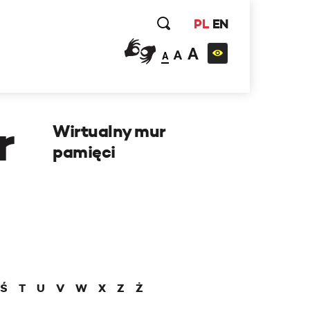
PL
EN
A
A
A
r
Wirtualny mur
pamięci
Ś
T
U
V
W
X
Z
Ż