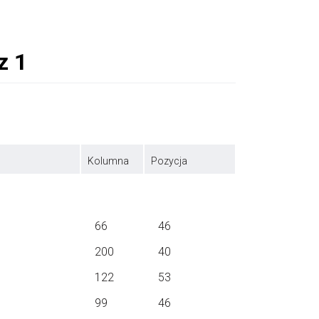
Kolumna
Pozycja
66
46
200
40
122
53
99
46