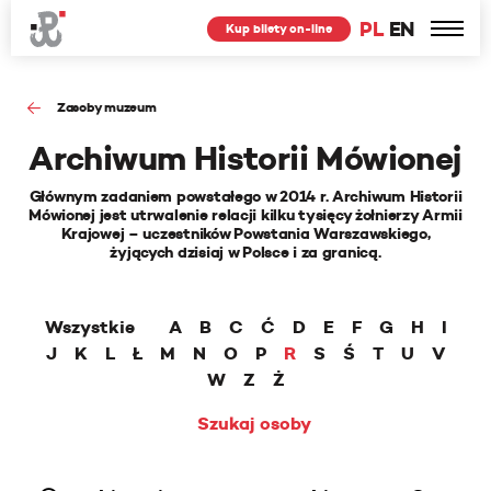
PL
EN
Kup bilety on-line
Zasoby muzeum
Archiwum Historii Mówionej
Głównym zadaniem powstałego w 2014 r. Archiwum Historii
Mówionej jest utrwalenie relacji kilku tysięcy żołnierzy Armii
Krajowej – uczestników Powstania Warszawskiego,
żyjących dzisiaj w Polsce i za granicą.
Wszystkie
A
B
C
Ć
D
E
F
G
H
I
J
K
L
Ł
M
N
O
P
R
S
Ś
T
U
V
W
Z
Ż
Szukaj osoby