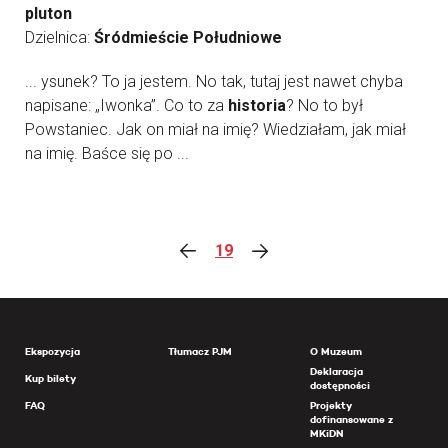
pluton
Dzielnica:
Śródmieście Południowe
... ysunek? To ja jestem. No tak, tutaj jest nawet chyba
napisane: „Iwonka”. Co to za
historia
? No to był
Powstaniec. Jak on miał na imię? Wiedziałam, jak miał
na imię. Baśce się po ...
19
Ekspozycja
Tłumacz PJM
O Muzeum
Deklaracja
Kup bilety
dostępności
FAQ
Projekty
dofinansowane z
MKiDN