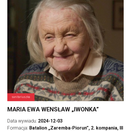
sanitariuszka
MARIA EWA WENSŁAW „IWONKA”
Data wywiadu:
2024-12-03
Formacja:
Batalion „Zaremba-Piorun”, 2. kompania, III