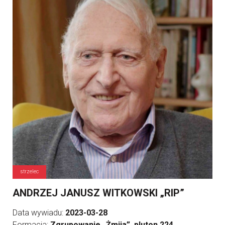
strzelec
ANDRZEJ JANUSZ WITKOWSKI „RIP”
Data wywiadu:
2023-03-28
Formacja:
Zgrupowanie „Żmija”, pluton 224