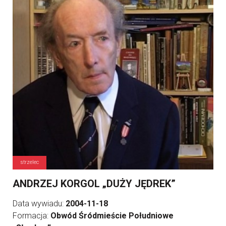
strzelec
ANDRZEJ KORGOL „DUŻY JĘDREK”
Data wywiadu:
2004-11-18
Formacja:
Obwód Śródmieście Południowe