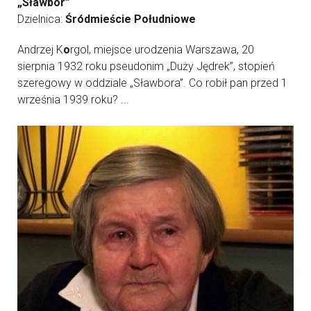
„Sławbor”
Dzielnica:
Śródmieście Południowe
Andrzej K
o
rgol, miejsce urodzenia Warszawa, 20
sierpnia 1932 roku pseudonim „Duży Jędrek”, stopień
szeregowy w oddziale „Sławbora”. Co robił pan przed 1
września 1939 roku? ...