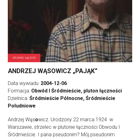
strzelec, łącznik
ANDRZEJ WĄSOWICZ „PAJĄK”
Data wywiadu:
2004-12-06
Formacja:
Obwód I Śródmieście, pluton łączności
Dzielnica:
Śródmieście Północne, Śródmieście
Południowe
Andrzej Wąs
o
wicz. Urodzony 22 marca 1924 w
Warszawie, strzelec w plutonie łączności Obwodu I
Śródmieście. I pana pseudonim? Mój pseudonim