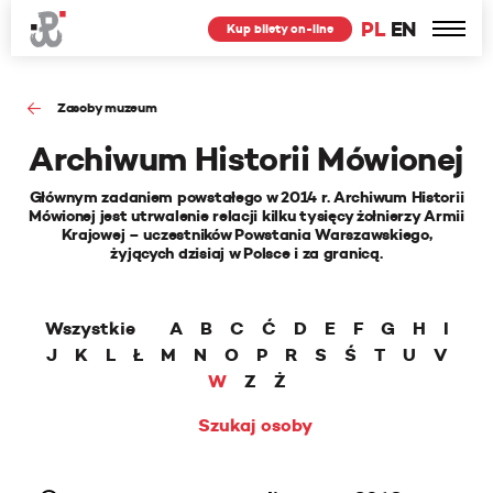
PL
EN
Kup bilety on-line
Zasoby muzeum
Archiwum Historii Mówionej
Głównym zadaniem powstałego w 2014 r. Archiwum Historii
Mówionej jest utrwalenie relacji kilku tysięcy żołnierzy Armii
Krajowej – uczestników Powstania Warszawskiego,
żyjących dzisiaj w Polsce i za granicą.
Wszystkie
A
B
C
Ć
D
E
F
G
H
I
J
K
L
Ł
M
N
O
P
R
S
Ś
T
U
V
W
Z
Ż
Szukaj osoby