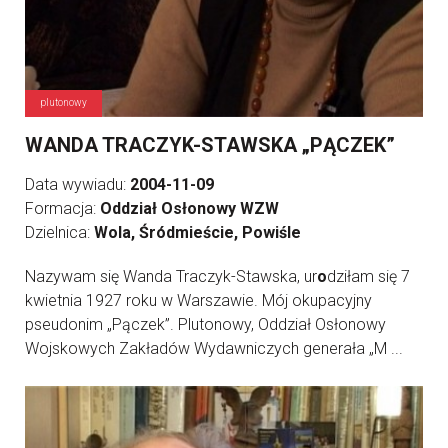
plutonowy
WANDA TRACZYK-STAWSKA „PĄCZEK”
Data wywiadu:
2004-11-09
Formacja:
Oddział Osłonowy WZW
Dzielnica:
Wola, Śródmieście, Powiśle
Nazywam się Wanda Traczyk-Stawska, ur
o
dziłam się 7
kwietnia 1927 roku w Warszawie. Mój okupacyjny
pseudonim „Pączek”. Plutonowy, Oddział Osłonowy
Wojskowych Zakładów Wydawniczych generała „M ...