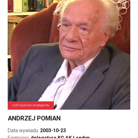
szef wydziału propagandy
ANDRZEJ POMIAN
Data wywiadu:
2003-10-23
Formacja:
delegatura KG AK Londyn