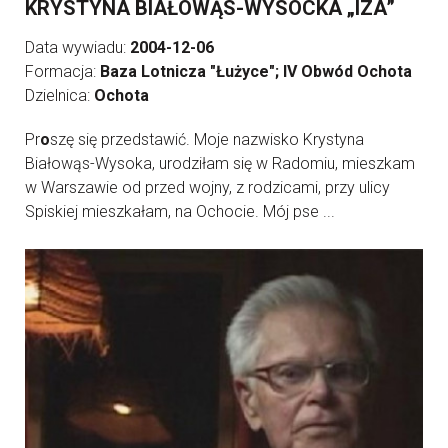
KRYSTYNA BIAŁOWĄS-WYSOCKA „IZA”
Data wywiadu:
2004-12-06
Formacja:
Baza Lotnicza "Łużyce"; IV Obwód Ochota
Dzielnica:
Ochota
Pr
o
szę się przedstawić. Moje nazwisko Krystyna
Białowąs-Wysoka, urodziłam się w Radomiu, mieszkam
w Warszawie od przed wojny, z rodzicami, przy ulicy
Spiskiej mieszkałam, na Ochocie. Mój pse ...