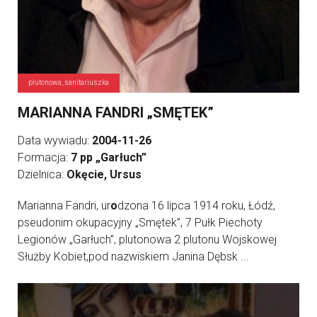
plutonowa, sanitariuszka
MARIANNA FANDRI „SMĘTEK”
Data wywiadu:
2004-11-26
Formacja:
7 pp „Garłuch”
Dzielnica:
Okęcie, Ursus
Marianna Fandri, ur
o
dzona 16 lipca 1914 roku, Łódź,
pseudonim okupacyjny „Smętek”, 7 Pułk Piechoty
Legionów „Garłuch”, plutonowa 2 plutonu Wojskowej
Służby Kobiet,pod nazwiskiem Janina Dębsk ...