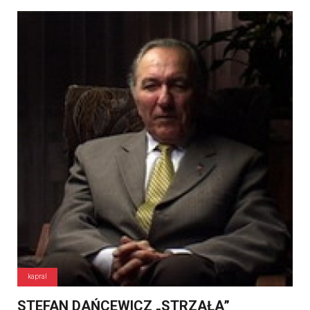
kapral
STEFAN DAŃCEWICZ „STRZAŁA”