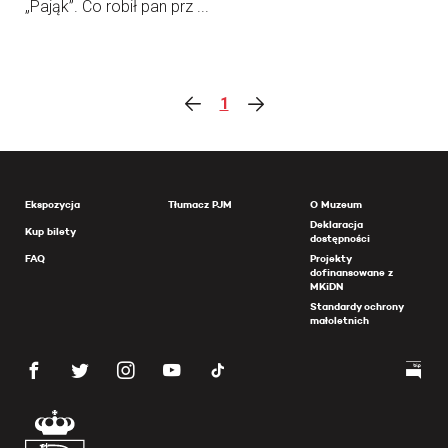
„Pająk”. Co robił pan prz ...
1
Ekspozycja
Tłumacz PJM
O Muzeum
Deklaracja
Kup bilety
dostępności
FAQ
Projekty
dofinansowane z
MKiDN
Standardy ochrony
małoletnich