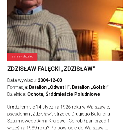
starszy strzelec
ZDZISŁAW FALĘCKI „ZDZISŁAW”
Data wywiadu:
2004-12-03
Formacja:
Batalion „Odwet II”, Batalion „Golski”
Dzielnica:
Ochota, Śródmieście Południowe
Ur
o
dziłem się 14 stycznia 1926 roku w Warszawie,
pseudonim „Zdzisław”, strzelec Drugiego Batalionu
Szturmowego Armii Krajowej. Co robił pan przed 1
września 1939 roku? Po powrocie do Warszaw ...