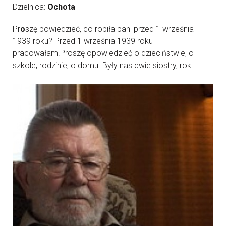
Dzielnica:
Ochota
Pr
o
szę powiedzieć, co robiła pani przed 1 września
1939 roku? Przed 1 września 1939 roku
pracowałam.Proszę opowiedzieć o dzieciństwie, o
szkole, rodzinie, o domu. Były nas dwie siostry, rok ...