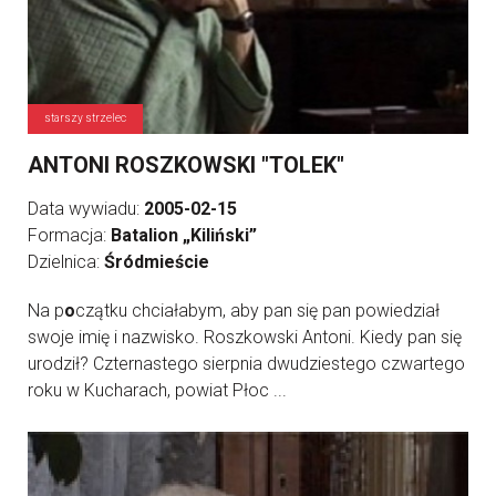
starszy strzelec
ANTONI ROSZKOWSKI "TOLEK"
Data wywiadu:
2005-02-15
Formacja:
Batalion „Kiliński”
Dzielnica:
Śródmieście
Na p
o
czątku chciałabym, aby pan się pan powiedział
swoje imię i nazwisko. Roszkowski Antoni. Kiedy pan się
urodził? Czternastego sierpnia dwudziestego czwartego
roku w Kucharach, powiat Płoc ...