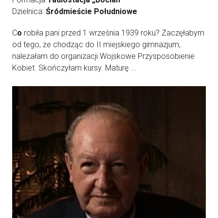
Dzielnica:
Śródmieście Południowe
C
o
robiła pani przed 1 września 1939 roku? Zaczęłabym
od tego, że chodząc do II miejskiego gimnazjum,
należałam do organizacji Wojskowe Przysposobienie
Kobiet. Skończyłam kursy. Maturę ...