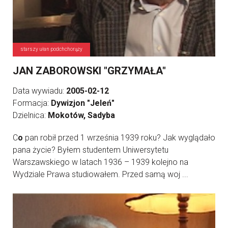
starszy ułan podchchorąży
JAN ZABOROWSKI "GRZYMAŁA"
Data wywiadu:
2005-02-12
Formacja:
Dywizjon "Jeleń"
Dzielnica:
Mokotów, Sadyba
C
o
pan robił przed 1 września 1939 roku? Jak wyglądało
pana życie? Byłem studentem Uniwersytetu
Warszawskiego w latach 1936 – 1939 kolejno na
Wydziale Prawa studiowałem. Przed samą woj ...