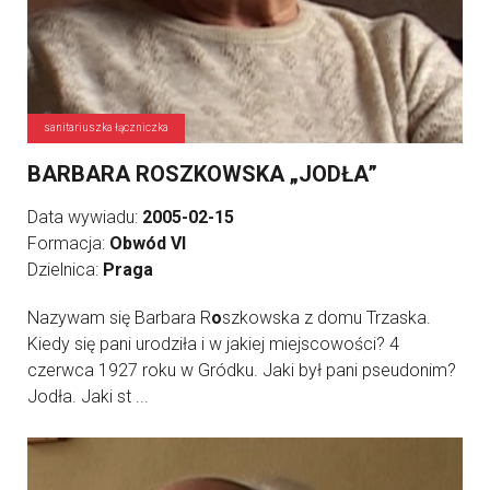
sanitariuszka łączniczka
BARBARA ROSZKOWSKA „JODŁA”
Data wywiadu:
2005-02-15
Formacja:
Obwód VI
Dzielnica:
Praga
Nazywam się Barbara R
o
szkowska z domu Trzaska.
Kiedy się pani urodziła i w jakiej miejscowości? 4
czerwca 1927 roku w Gródku. Jaki był pani pseudonim?
Jodła. Jaki st ...