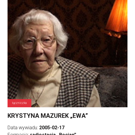
łączniczka
KRYSTYNA MAZUREK „EWA”
Data wywiadu:
2005-02-17
Formacja:
radiostacja „Bocian”