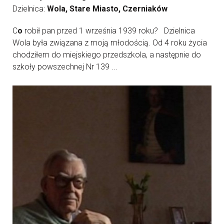
Dzielnica:
Wola, Stare Miasto, Czerniaków
C
o
robił pan przed 1 września 1939 roku? Dzielnica
Wola była związana z moją młodością. Od 4 roku życia
chodziłem do miejskiego przedszkola, a następnie do
szkoły powszechnej Nr 139 ...