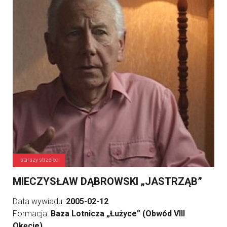
starszy strzelec
MIECZYSŁAW DĄBROWSKI „JASTRZĄB”
Data wywiadu:
2005-02-12
Formacja:
Baza Lotnicza „Łużyce” (Obwód VIII
Okęcie)