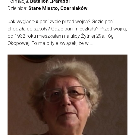
Formacja:
Batalion „Parasol”
Dzielnica:
Stare Miasto, Czerniaków
Jak wyglądał
o
pani życie przed wojną? Gdzie pani
chodziła do szkoły? Gdzie pani mieszkała? Przed wojną,
od 1932 roku mieszkałam na ulicy Żytniej 29a, róg
Okopowej. To ma o tyle związek, że w ...