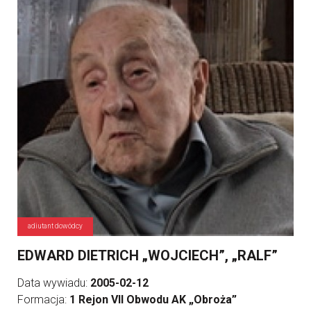
adiutant dowódcy
EDWARD DIETRICH „WOJCIECH”, „RALF”
Data wywiadu:
2005-02-12
Formacja:
1 Rejon VII Obwodu AK „Obroża”