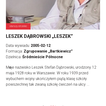
starszy strzelec
LESZEK DĄBROWSKI „LESZEK”
Data wywiadu:
2005-02-12
Formacja:
Zgrupowanie „Bartkiewicz”
Dzielnica:
Śródmieście Północne
M
o
je nazwisko Leszek Stefan Dąbrowski, urodzony 12
maja 1928 roku w Warszawie. W roku 1939 przed
wybuchem wojny ukończyłem piątą klasę szkoły
powszechnej tak zwaną szkołę ćwiczeń na ulicy ...