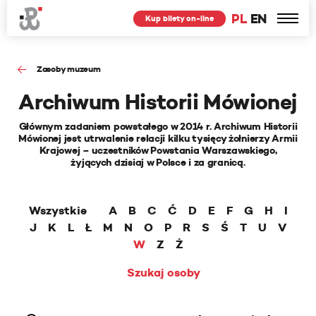
PL
EN
Kup bilety on-line
Zasoby muzeum
Archiwum Historii Mówionej
Głównym zadaniem powstałego w 2014 r. Archiwum Historii
Mówionej jest utrwalenie relacji kilku tysięcy żołnierzy Armii
Krajowej – uczestników Powstania Warszawskiego,
żyjących dzisiaj w Polsce i za granicą.
Wszystkie
A
B
C
Ć
D
E
F
G
H
I
J
K
L
Ł
M
N
O
P
R
S
Ś
T
U
V
W
Z
Ż
Szukaj osoby