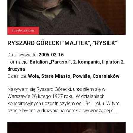
strzelec, sekcjny
RYSZARD GÓRECKI "MAJTEK", "RYSIEK"
Data wywiadu:
2005-02-16
Formacja:
Batalion „Parasol”, 2. kompania, II pluton 2.
drużyna
Dzielnica:
Wola, Stare Miasto, Powiśle, Czerniaków
Nazywam się Ryszard Górecki, ur
o
dziłem się w
Warszawie 26 lutego 1927 roku. W działaniach
konspiracyjnych uczestniczyłem od 1941 roku. W tym
czasie byłem w drużynie harcerskiej wywodzącej si ...