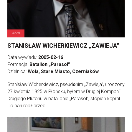
kapral
STANISŁAW WICHERKIEWICZ „ZAWIEJA”
Data wywiadu:
2005-02-16
Formacja:
Batalion „Parasol”
Dzielnica:
Wola, Stare Miasto, Czerniaków
Stanisław Wicherkiewicz, pseud
o
nim „Zawieja”, urodzony
27 kwietnia 1925 w Płońsku, byłem w Drugiej Kompanii
Drugiego Plutonu w batalionie „Parasol”, stopień kapral.
Co pan robił przed 1 ...