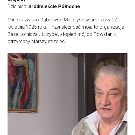
Dzielnica:
Śródmieście Północne
M
o
je nazwisko Dąbrowski Mieczysław, urodzony 27
kwietnia 1925 roku. Przynależność moja to organizacja
Baza Lotnicza ,, Łużyce’’, stopień mój po Powstaniu
otrzymany starszy strzelec. ...