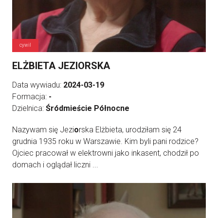
cywil
ELŻBIETA JEZIORSKA
Data wywiadu:
2024-03-19
Formacja:
-
Dzielnica:
Śródmieście Północne
Nazywam się Jezi
o
rska Elżbieta, urodziłam się 24
grudnia 1935 roku w Warszawie. Kim byli pani rodzice?
Ojciec pracował w elektrowni jako inkasent, chodził po
domach i oglądał liczni ...