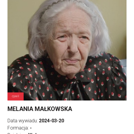
cywil
MELANIA MAŁKOWSKA
Data wywiadu:
2024-03-20
Formacja:
-