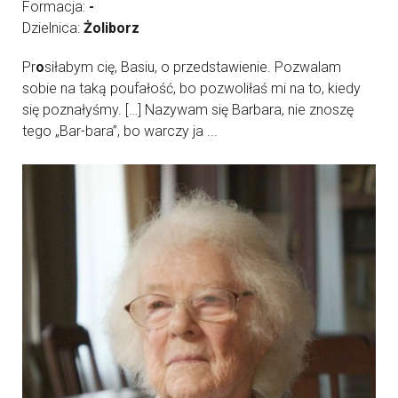
Formacja:
-
Dzielnica:
Żoliborz
Pr
o
siłabym cię, Basiu, o przedstawienie. Pozwalam
sobie na taką poufałość, bo pozwoliłaś mi na to, kiedy
się poznałyśmy. […] Nazywam się Barbara, nie znoszę
tego „Bar-bara”, bo warczy ja ...