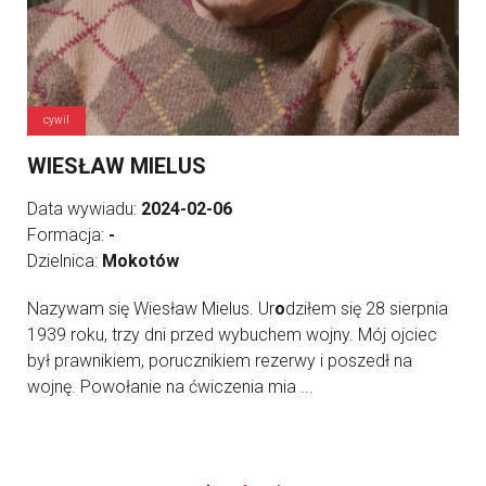
cywil
WIESŁAW MIELUS
Data wywiadu:
2024-02-06
Formacja:
-
Dzielnica:
Mokotów
Nazywam się Wiesław Mielus. Ur
o
dziłem się 28 sierpnia
1939 roku, trzy dni przed wybuchem wojny. Mój ojciec
był prawnikiem, porucznikiem rezerwy i poszedł na
wojnę. Powołanie na ćwiczenia mia ...