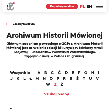
PL
EN
Kup bilety on-line
Zasoby muzeum
Archiwum Historii Mówionej
Głównym zadaniem powstałego w 2014 r. Archiwum Historii
Mówionej jest utrwalenie relacji kilku tysięcy żołnierzy Armii
Krajowej – uczestników Powstania Warszawskiego,
żyjących dzisiaj w Polsce i za granicą.
Wszystkie
A
B
C
Ć
D
E
F
G
H
I
J
K
L
Ł
M
N
O
P
R
S
Ś
T
U
V
W
Z
Ż
Szukaj osoby