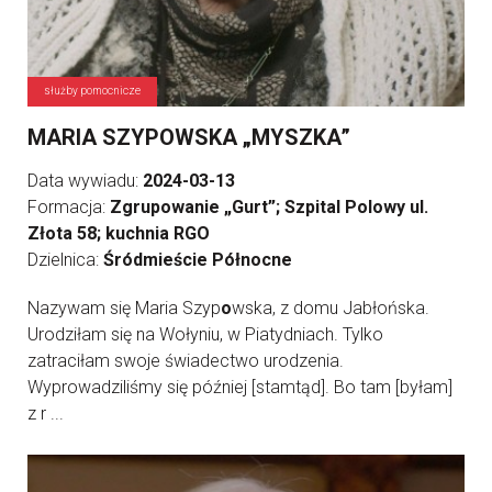
służby pomocnicze
MARIA SZYPOWSKA „MYSZKA”
Data wywiadu:
2024-03-13
Formacja:
Zgrupowanie „Gurt”; Szpital Polowy ul.
Złota 58; kuchnia RGO
Dzielnica:
Śródmieście Północne
Nazywam się Maria Szyp
o
wska, z domu Jabłońska.
Urodziłam się na Wołyniu, w Piatydniach. Tylko
zatraciłam swoje świadectwo urodzenia.
Wyprowadziliśmy się później [stamtąd]. Bo tam [byłam]
z r ...