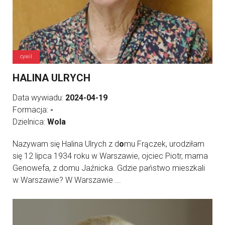
cywil
HALINA ULRYCH
Data wywiadu:
2024-04-19
Formacja:
-
Dzielnica:
Wola
Nazywam się Halina Ulrych z d
o
mu Frączek, urodziłam
się 12 lipca 1934 roku w Warszawie, ojciec Piotr, mama
Genowefa, z domu Jaźnicka. Gdzie państwo mieszkali
w Warszawie? W Warszawie ...