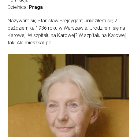
Dzielnica:
Praga
Nazywam się Stanisław Brejdygant, ur
o
dziłem się 2
października 1936 roku w Warszawie. Urodziłem się na
Karowej. W szpitalu na Karowej? W szpitalu na Karowej,
tak. Ale mieszkali pa ...