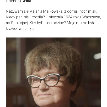
Dzielnica:
Wola
Nazywam się Melania Małk
o
wska, z domu Trochimiak.
Kiedy pani się urodziła? 1 stycznia 1934 roku, Warszawa,
na Spokojnej. Kim byli pani rodzice? Moja mama była
krawcową, a ojc ...