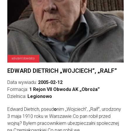
adiutant dowódcy
EDWARD DIETRICH „WOJCIECH”, „RALF”
Data wywiadu:
2005-02-12
Formacja:
1 Rejon VII Obwodu AK „Obroża”
Dzielnica:
Legionowo
Edward Dietrich, pseud
o
nim „Wojciech”, „Ralf”, urodzony
3 maja 1910 roku w Warszawie.Co pan robił przed
wojną? Byłem pracownikiem ubezpieczalni społecznej
na Czerniakowskiej.Co pan robił we ...