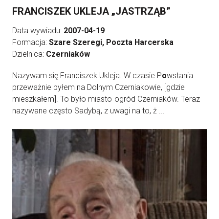
FRANCISZEK UKLEJA „JASTRZĄB”
Data wywiadu:
2007-04-19
Formacja:
Szare Szeregi, Poczta Harcerska
Dzielnica:
Czerniaków
Nazywam się Franciszek Ukleja. W czasie P
o
wstania
przeważnie byłem na Dolnym Czerniakowie, [gdzie
mieszkałem]. To było miasto-ogród Czerniaków. Teraz
nazywane często Sadybą, z uwagi na to, ż ...