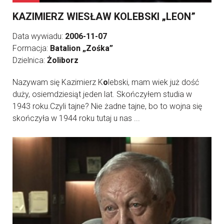
KAZIMIERZ WIESŁAW KOLEBSKI „LEON”
Data wywiadu:
2006-11-07
Formacja:
Batalion „Zośka”
Dzielnica:
Żoliborz
Nazywam się Kazimierz K
o
lebski, mam wiek już dość
duży, osiemdziesiąt jeden lat. Skończyłem studia w
1943 roku.Czyli tajne? Nie żadne tajne, bo to wojna się
skończyła w 1944 roku tutaj u nas ...