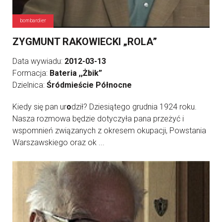
bombardier
ZYGMUNT RAKOWIECKI „ROLA”
Data wywiadu:
2012-03-13
Formacja:
Bateria ,,Żbik”
Dzielnica:
Śródmieście Północne
Kiedy się pan ur
o
dził? Dziesiątego grudnia 1924 roku.
Nasza rozmowa będzie dotyczyła pana przeżyć i
wspomnień związanych z okresem okupacji, Powstania
Warszawskiego oraz ok ...