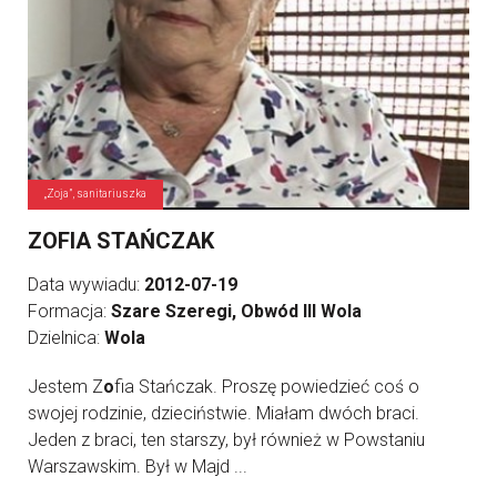
„Zoja”, sanitariuszka
ZOFIA STAŃCZAK
Data wywiadu:
2012-07-19
Formacja:
Szare Szeregi, Obwód III Wola
Dzielnica:
Wola
Jestem Z
o
fia Stańczak. Proszę powiedzieć coś o
swojej rodzinie, dzieciństwie. Miałam dwóch braci.
Jeden z braci, ten starszy, był również w Powstaniu
Warszawskim. Był w Majd ...