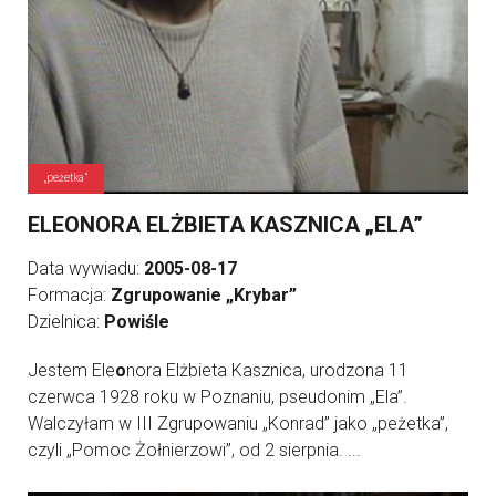
„peżetka”
ELEONORA ELŻBIETA KASZNICA „ELA”
Data wywiadu:
2005-08-17
Formacja:
Zgrupowanie „Krybar”
Dzielnica:
Powiśle
Jestem Ele
o
nora Elżbieta Kasznica, urodzona 11
czerwca 1928 roku w Poznaniu, pseudonim „Ela”.
Walczyłam w III Zgrupowaniu „Konrad” jako „peżetka”,
czyli „Pomoc Żołnierzowi”, od 2 sierpnia. ...