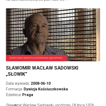
artylerzysta, celowniczy, działonowy; ogniomistrz,
SŁAWOMIR WACŁAW SADOWSKI
„SŁOWIK”
Data wywiadu:
2008-06-10
Formacja:
Dywizja Kościuszkowska
Dzielnica:
Praga
Sław
o
mir Wacław Sadowski, urodzony 18 lipca 1926