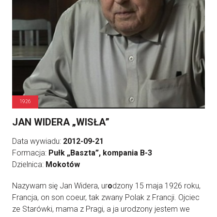
1926
JAN WIDERA „WISŁA”
Data wywiadu:
2012-09-21
Formacja:
Pułk „Baszta”, kompania B-3
Dzielnica:
Mokotów
Nazywam się Jan Widera, ur
o
dzony 15 maja 1926 roku,
Francja, on son coeur, tak zwany Polak z Francji. Ojciec
ze Starówki, mama z Pragi, a ja urodzony jestem we