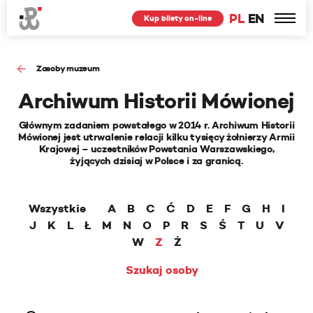
PL
EN
Kup bilety on-line
Zasoby muzeum
Archiwum Historii Mówionej
Głównym zadaniem powstałego w 2014 r. Archiwum Historii
Mówionej jest utrwalenie relacji kilku tysięcy żołnierzy Armii
Krajowej – uczestników Powstania Warszawskiego,
żyjących dzisiaj w Polsce i za granicą.
Wszystkie
A
B
C
Ć
D
E
F
G
H
I
J
K
L
Ł
M
N
O
P
R
S
Ś
T
U
V
W
Z
Ż
Szukaj osoby