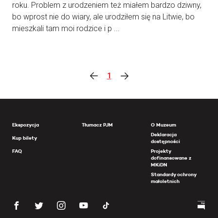
roku. Problem z urodzeniem też miałem bardzo dziwny,
bo wprost nie do wiary, ale urodziłem się na Litwie, bo
mieszkali tam moi rodzice i p ...
1
Ekspozycja
Tłumacz PJM
O Muzeum
Deklaracja
Kup bilety
dostępności
FAQ
Projekty
dofinansowane z
MKiDN
Standardy ochrony
małoletnich