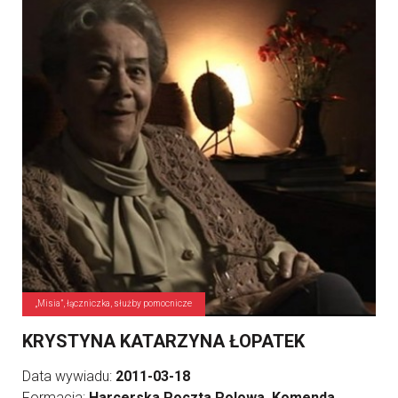
„Misia”, łączniczka, służby pomocnicze
KRYSTYNA KATARZYNA ŁOPATEK
Data wywiadu:
2011-03-18
Formacja:
Harcerska Poczta Polowa, Komenda