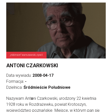
„robinson” warszawski, cywil
ANTONI CZARKOWSKI
Data wywiadu:
2008-04-17
Formacja:
-
Dzielnica:
Śródmieście Południowe
Nazywam Ant
o
ni Czarkowski, urodzony 22 kwietnia
1928 roku w Rozdrażewku, powiat Krotoszyn,
województwo poznańskie. Miejsce, w którym pan się