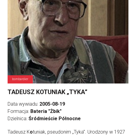
bombardier
TADEUSZ KOTUNIAK „TYKA”
Data wywiadu:
2005-08-19
Formacja:
Bateria "Żbik"
Dzielnica:
Śródmieście Północne
Tadeusz K
o
tuniak, pseudonim „Tyka”. Urodzony w 1927