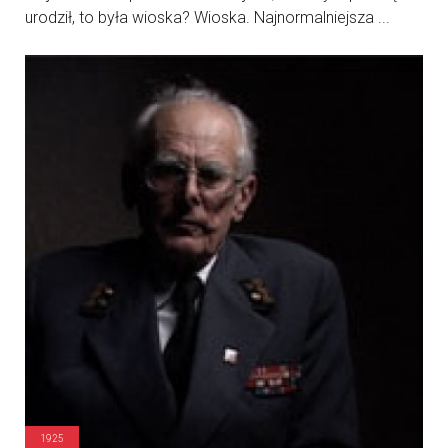
urodził, to była wioska? Wioska. Najnormalniejsza ...
1925