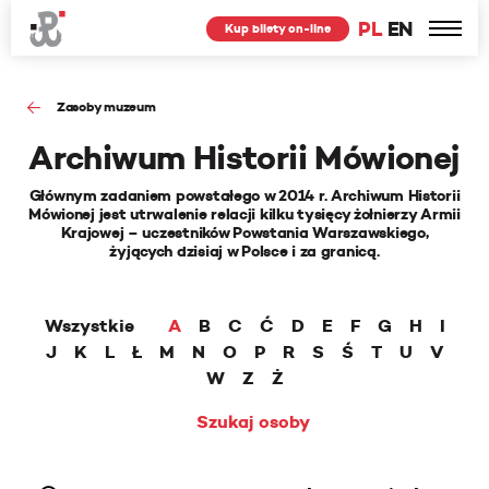
PL
EN
Kup bilety on-line
Zasoby muzeum
Archiwum Historii Mówionej
Głównym zadaniem powstałego w 2014 r. Archiwum Historii
Mówionej jest utrwalenie relacji kilku tysięcy żołnierzy Armii
Krajowej – uczestników Powstania Warszawskiego,
żyjących dzisiaj w Polsce i za granicą.
Wszystkie
A
B
C
Ć
D
E
F
G
H
I
J
K
L
Ł
M
N
O
P
R
S
Ś
T
U
V
W
Z
Ż
Szukaj osoby