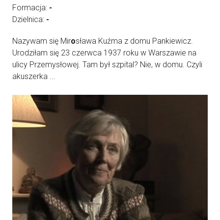
Formacja:
-
Dzielnica:
-
Nazywam się Mir
o
sława Kuźma z domu Pankiewicz.
Urodziłam się 23 czerwca 1937 roku w Warszawie na
ulicy Przemysłowej. Tam był szpital? Nie, w domu. Czyli
akuszerka ...