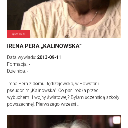
łączniczka
IRENA PERA „KALINOWSKA”
Data wywiadu:
2013-09-11
Formacja:
-
Dzielnica:
-
Irena Pera z d
o
mu Jędrzejewska, w Powstaniu
pseudonim „Kalinowska”. Co pani robiła przed
wybuchem II wojny światowej? Byłam uczennicą szkoły
powszechnej. Pierwszego wrześni ...