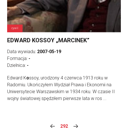
cywil
EDWARD KOSSOY „MARCINEK”
Data wywiadu:
2007-05-19
Formacja:
-
Dzielnica:
-
Edward K
o
ssoy, urodzony 4 czerwca 1913 roku w
Radomiu. Ukończyłem Wydział Prawa i Ekonomii na
Uniwersytecie Warszawskim w 1934 roku. W czasie II
wojny światowej spędziłem pierwsze lata w ros ...
292