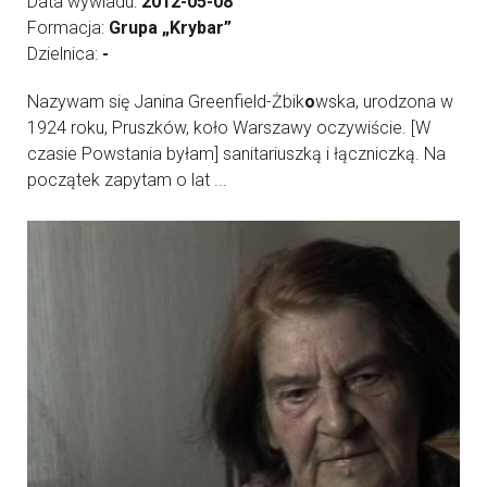
Data wywiadu:
2012-05-08
Formacja:
Grupa „Krybar”
Dzielnica:
-
Nazywam się Janina Greenfield-Żbik
o
wska, urodzona w
1924 roku, Pruszków, koło Warszawy oczywiście. [W
czasie Powstania byłam] sanitariuszką i łączniczką. Na
początek zapytam o lat ...