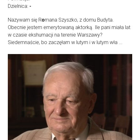
Dzielnica:
-
Nazywam się R
o
mana Szyszko, z domu Budyta.
Obecnie jestem emerytowaną aktorką. Ile pani miała lat
w czasie ekshumacji na terenie Warszawy?
Siedemnaście, bo zaczęłam w lutym i w lutym wła ...