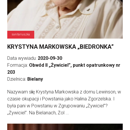
sanitariuszka
KRYSTYNA MARKOWSKA „BIEDRONKA”
Data wywiadu:
2020-09-30
Formacja:
Obwód II „Żywiciel”, punkt opatrunkowy nr
203
Dzielnica:
Bielany
Nazywam s
i
ę Krystyna Markowska z domu Lewinson, w
czasie okupacji i Powstania jako Halina Zgorzelska. I
była pani w Powstaniu w Zgrupowaniu „Żywiciel”?
„Żywiciel”. Na Bielanach, Żol ...