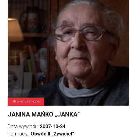
strzelec, łączniczka
JANINA MAŃKO „JANKA”
Data wywiadu:
2007-10-24
Formacja:
Obwód II „Żywiciel”