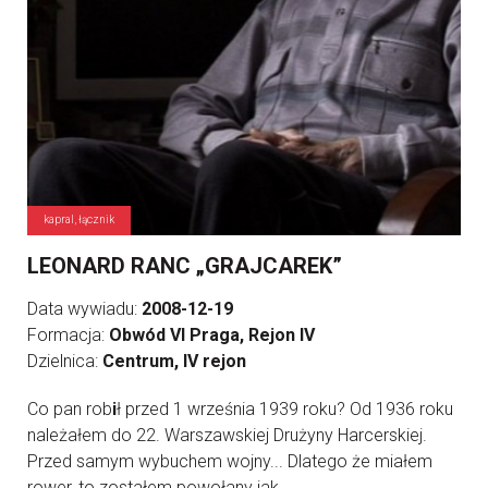
kapral, łącznik
LEONARD RANC „GRAJCAREK”
Data wywiadu:
2008-12-19
Formacja:
Obwód VI Praga, Rejon IV
Dzielnica:
Centrum, IV rejon
Co pan rob
i
ł przed 1 września 1939 roku? Od 1936 roku
należałem do 22. Warszawskiej Drużyny Harcerskiej.
Przed samym wybuchem wojny... Dlatego że miałem
rower, to zostałem powołany jak ...