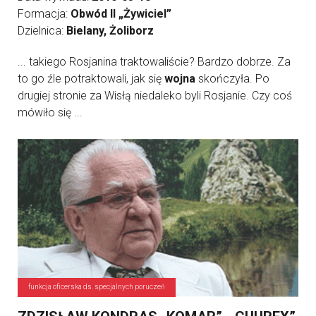
Formacja:
Obwód II „Żywiciel”
Dzielnica:
Bielany, Żoliborz
... takiego Rosjanina traktowaliście? Bardzo dobrze. Za
to go źle potraktowali, jak się
wojna
skończyła. Po
drugiej stronie za Wisłą niedaleko byli Rosjanie. Czy coś
mówiło się ...
funkcja oficerska ds. specjalnych poruczeń