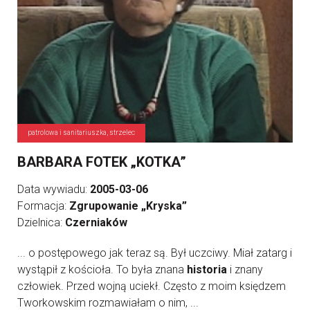
patrolowa i sanitariuszka, strzelec
BARBARA FOTEK „KOTKA”
Data wywiadu:
2005-03-06
Formacja:
Zgrupowanie „Kryska”
Dzielnica:
Czerniaków
... o postępowego jak teraz są. Był uczciwy. Miał zatarg i
wystąpił z kościoła. To była znana
historia
i znany
człowiek. Przed wojną uciekł. Często z moim księdzem
Tworkowskim rozmawiałam o nim, ...