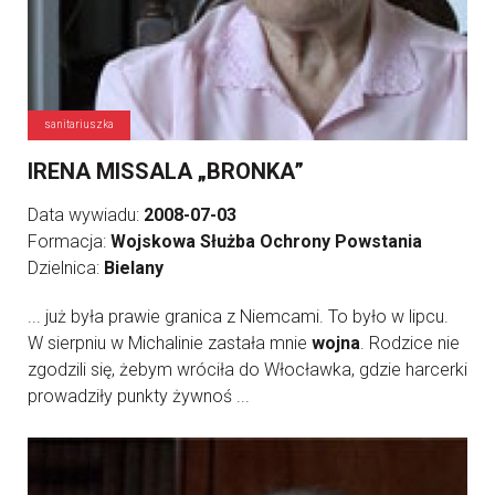
sanitariuszka
IRENA MISSALA „BRONKA”
Data wywiadu:
2008-07-03
Formacja:
Wojskowa Służba Ochrony Powstania
Dzielnica:
Bielany
... już była prawie granica z Niemcami. To było w lipcu.
W sierpniu w Michalinie zastała mnie
wojna
. Rodzice nie
zgodzili się, żebym wróciła do Włocławka, gdzie harcerki
prowadziły punkty żywnoś ...