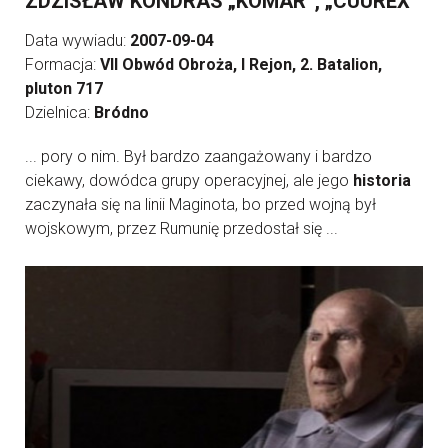
ZDZISŁAW KONDRAS „KOMAR”, „CUUREX”
Data wywiadu:
2007-09-04
Formacja:
VII Obwód Obroża, I Rejon, 2. Batalion,
pluton 717
Dzielnica:
Bródno
... pory o nim. Był bardzo zaangażowany i bardzo
ciekawy, dowódca grupy operacyjnej, ale jego
historia
zaczynała się na linii Maginota, bo przed wojną był
wojskowym, przez Rumunię przedostał się ...