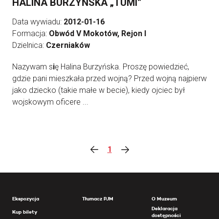
HALINA BURZYŃSKA „TUMI”
Data wywiadu:
2012-01-16
Formacja:
Obwód V Mokotów, Rejon I
Dzielnica:
Czerniaków
Nazywam s
i
ę Halina Burzyńska. Proszę powiedzieć,
gdzie pani mieszkała przed wojną? Przed wojną najpierw
jako dziecko (takie małe w becie), kiedy ojciec był
wojskowym oficere ...
1
Ekspozycja
Tłumacz PJM
O Muzeum
Deklaracja
Kup bilety
dostępności