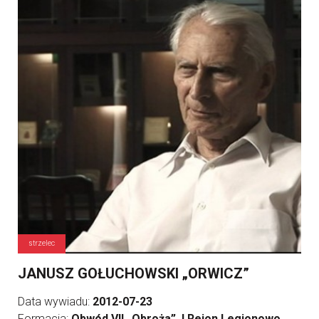
strzelec
JANUSZ GOŁUCHOWSKI „ORWICZ”
Data wywiadu:
2012-07-23
Formacja:
Obwód VII „Obroża”, I Rejon Legionowo