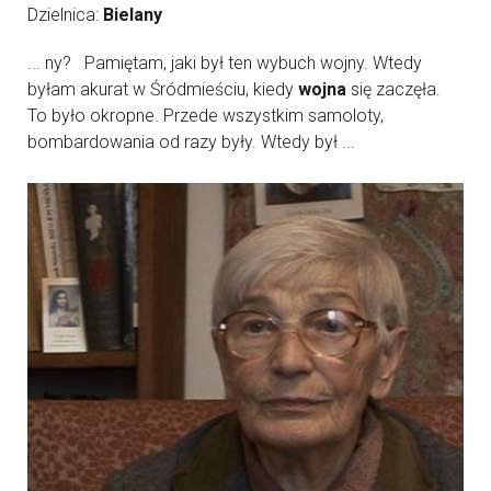
Dzielnica:
Bielany
... ny? Pamiętam, jaki był ten wybuch wojny. Wtedy
byłam akurat w Śródmieściu, kiedy
wojna
się zaczęła.
To było okropne. Przede wszystkim samoloty,
bombardowania od razy były. Wtedy był ...