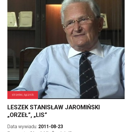
strzelec, łącznik
LESZEK STANISŁAW JAROMIŃSKI
„ORZEŁ”, „LIS”
Data wywiadu:
2011-08-23