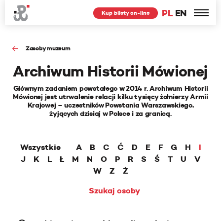
PL
EN
Kup bilety on-line
Zasoby muzeum
Archiwum Historii Mówionej
Głównym zadaniem powstałego w 2014 r. Archiwum Historii
Mówionej jest utrwalenie relacji kilku tysięcy żołnierzy Armii
Krajowej – uczestników Powstania Warszawskiego,
żyjących dzisiaj w Polsce i za granicą.
Wszystkie
A
B
C
Ć
D
E
F
G
H
I
J
K
L
Ł
M
N
O
P
R
S
Ś
T
U
V
W
Z
Ż
Szukaj osoby