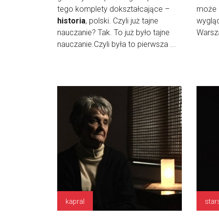
tego komplety dokształcające –
może 
historia
, polski. Czyli już tajne
wygląd
nauczanie? Tak. To już było tajne
Warsza
nauczanie.Czyli była to pierwsza ...
kapral
star