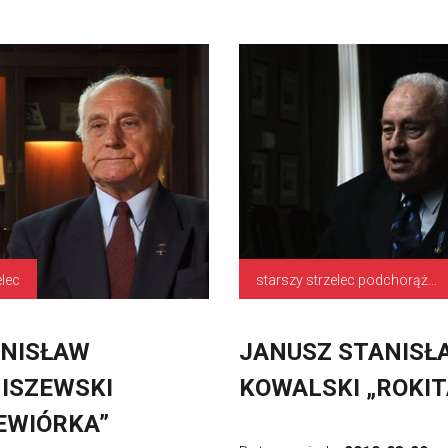
elec
starszy strzelec podchorąży, dowódca patrolu zwiadowczego 1 Dywizji Piechoty
NISŁAW
JANUSZ STANISŁ
ISZEWSKI
KOWALSKI „ROKIT
EWIÓRKA”