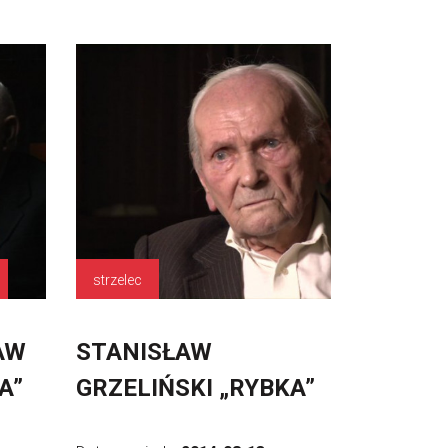
strzelec
AW
STANISŁAW
A”
GRZELIŃSKI „RYBKA”