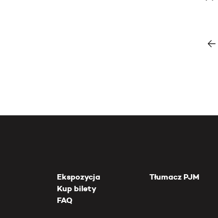
Ekspozycja
Tłumacz PJM
Kup bilety
FAQ