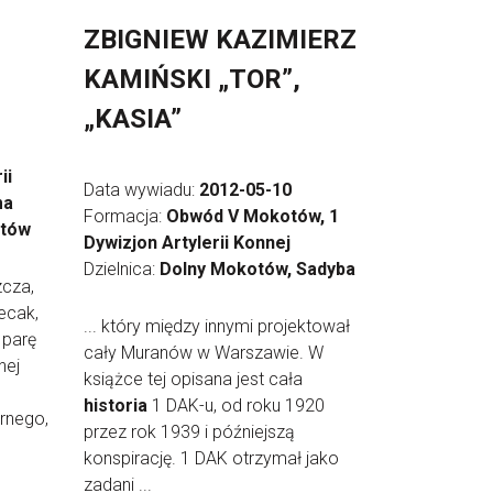
ZBIGNIEW KAZIMIERZ
KAMIŃSKI „TOR”,
„KASIA”
ii
Data wywiadu:
2012-05-10
ma
Formacja:
Obwód V Mokotów, 1
otów
Dywizjon Artylerii Konnej
Dzielnica:
Dolny Mokotów, Sadyba
zcza,
ecak,
... który między innymi projektował
, parę
cały Muranów w Warszawie. W
nej
książce tej opisana jest cała
historia
1 DAK-u, od roku 1920
ornego,
przez rok 1939 i późniejszą
konspirację. 1 DAK otrzymał jako
zadani ...