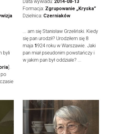
Data wywiadu:
2014-08-13
Formacja:
Zgrupowanie „Kryska”
wizja
Dzielnica:
Czerniaków
... am się Stanisław Grzeliński. Kiedy
się pan urodził? Urodziłem się 8
maja
1
924 roku w Warszawie. Jaki
 byli
pan miał pseudonim powstańczy i
w jakim pan był oddziale? ...
oria
].
 po
 czasie