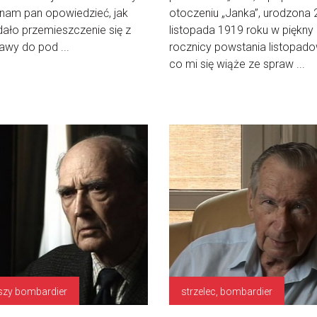
nam pan opowiedzieć, jak
otoczeniu „Janka”, urodzona 
ało przemieszczenie się z
listopada 1919 roku w piękny
wy do pod ...
rocznicy powstania listopad
co mi się wiąże ze spraw ...
szy bombardier
strzelec, bombardier