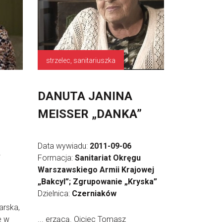
strzelec, sanitariuszka
DANUTA JANINA
MEISSER „DANKA”
Data wywiadu:
2011-09-06
”
Formacja:
Sanitariat Okręgu
Warszawskiego Armii Krajowej
„Bakcyl”; Zgrupowanie „Kryska”
Dzielnica:
Czerniaków
arska,
e w
... erzącą. Ojciec Tomasz