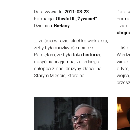
Data wywiadu:
2011-08-23
Data 
Formacja:
Obwód II „Żywiciel”
Forma
Dzielnica:
Bielany
Dzieln
chojn
... zejścia w razie jakichkolwiek akcji,
żeby była możliwość ucieczki.
... li
Pamiętam, że była taka
historia
,
Wiedzi
dosyć nieprzyjemna, że jednego
wiedzi
chłopca z innej drużyny złapali na
o tym,
Starym Mieście, które na ...
wojna,
przeszk