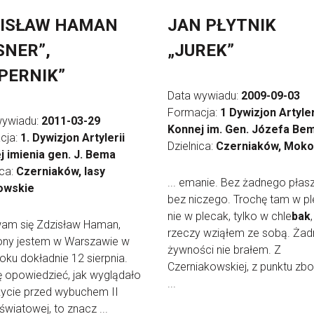
ISŁAW HAMAN
JAN PŁYTNIK
SNER”,
„JUREK”
PERNIK”
Data wywiadu:
2009-09-03
Formacja:
1 Dywizjon Artyler
wywiadu:
2011-03-29
Konnej im. Gen. Józefa Be
cja:
1. Dywizjon Artylerii
Dzielnica:
Czerniaków, Mok
j imienia gen. J. Bema
ica:
Czerniaków, lasy
... emanie. Bez żadnego płas
owskie
bez niczego. Trochę tam w pl
nie w plecak, tylko w chle
bak
am się Zdzisław Haman,
rzeczy wziąłem ze sobą. Żad
ony jestem w Warszawie w
żywności nie brałem. Z
oku dokładnie 12 sierpnia.
Czerniakowskiej, z punktu zb
 opowiedzieć, jak wyglądało
...
życie przed wybuchem II
światowej, to znacz ...