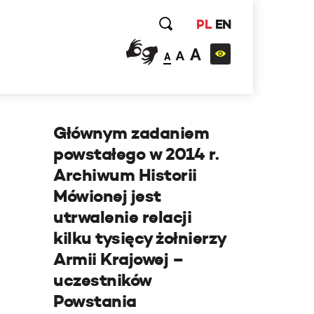
PL
EN
A
A
A
Głównym zadaniem
powstałego w 2014 r.
Archiwum Historii
Mówionej jest
utrwalenie relacji
kilku tysięcy żołnierzy
Armii Krajowej –
uczestników
Powstania