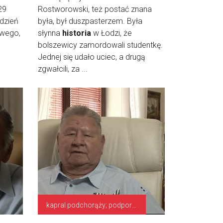
29
Rostworowski, też postać znana
 dzień
była, był duszpasterzem. Była
owego,
słynna
historia
w Łodzi, że
bolszewicy zamordowali studentkę.
Jednej się udało uciec, a drugą
zgwałcili, za ...
kapral podchorąży; podporucznik, dowódca centrali strzeleckiej 1. baterii 1 DAK