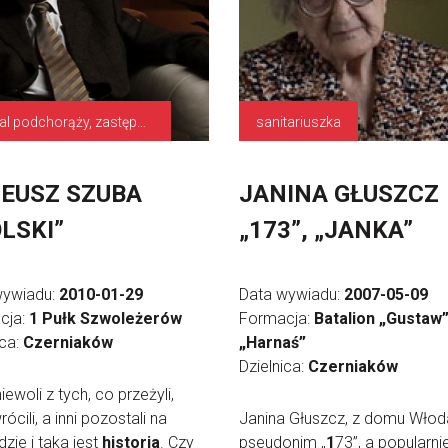
kapral podchorąży, zastępca dowódcy plutonu
sanitariuszka
EUSZ SZUBA
JANINA GŁUSZCZ
LSKI”
„173”, „JANKA”
wywiadu:
2010-01-29
Data wywiadu:
2007-05-09
cja:
1 Pułk Szwoleżerów
Formacja:
Batalion „Gustaw
ica:
Czerniaków
„Harnaś”
Dzielnica:
Czerniaków
niewoli z tych, co przeżyli,
rócili, a inni pozostali na
Janina Głuszcz, z domu Włod
zie i taka jest
historia
. Czy
pseudonim „
1
73”, a popularni