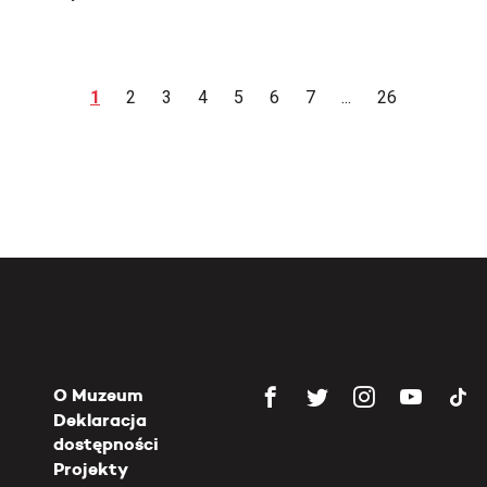
1
2
3
4
5
6
7
...
26
O Muzeum
Deklaracja
dostępności
Projekty