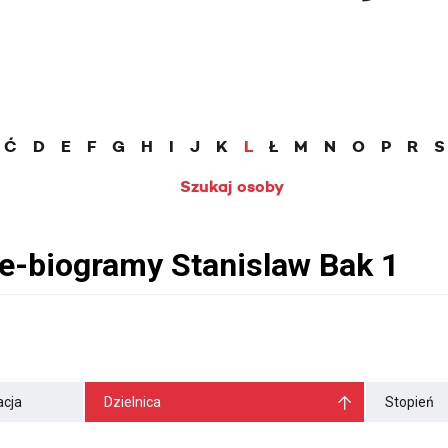
Ć
D
E
F
G
H
I
J
K
L
Ł
M
N
O
P
R
S
Szukaj osoby
cja
Dzielnica
Stopień