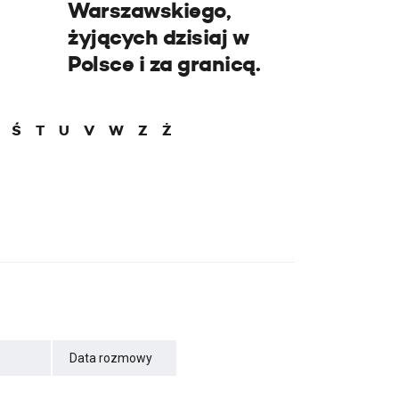
Warszawskiego,
żyjących dzisiaj w
Polsce i za granicą.
Ś
T
U
V
W
Z
Ż
Data rozmowy