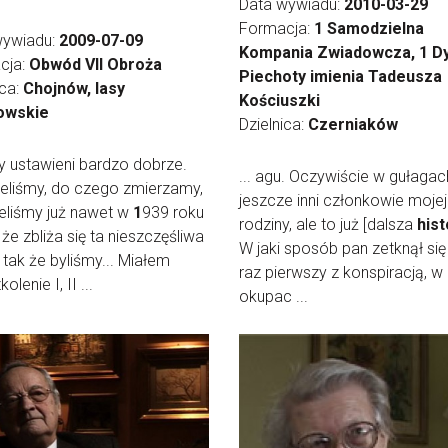
Data wywiadu:
2010-03-29
Formacja:
1 Samodzielna
wywiadu:
2009-07-09
Kompania Zwiadowcza, 1 Dy
cja:
Obwód VII Obroża
Piechoty imienia Tadeusza
ica:
Chojnów, lasy
Kościuszki
owskie
Dzielnica:
Czerniaków
śmy ustawieni bardzo dobrze.
... agu. Oczywiście w gułagach
eliśmy, do czego zmierzamy,
jeszcze inni członkowie mojej
eliśmy już nawet w
1
939 roku
rodziny, ale to już [dalsza
hist
 że zbliża się ta nieszczęśliwa
W jaki sposób pan zetknął się
 tak że byliśmy... Miałem
raz pierwszy z konspiracją, w
olenie I, II ...
okupac ...