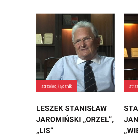
strzelec, łącznik
strz
LESZEK STANISŁAW
STA
JAROMIŃSKI „ORZEŁ”,
JAN
„LIS”
„WI