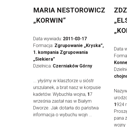
MARIA NESTOROWICZ
ZDZ
„KORWIN”
„EL
„KO
Data wywiadu:
2011-03-17
Formacja:
Zgrupowanie „Kryska”,
Data 
1. kompania Zgrupowania
Forma
„Siekiera”
Konne
Dzielnica:
Czerniaków Górny
Dzieln
chojn
... yłyśmy w klasztorze u sióstr
urszulanek, a brat nasz w korpusie
Nazyw
kadetów. Wybuchła wojna,
1
7
urodz
września zastał nas w Białym
1
924 r
Dworze. Jak dotarła do państwa
Proszę
informacja o wybuchu wojn ...
pana 
wojny 