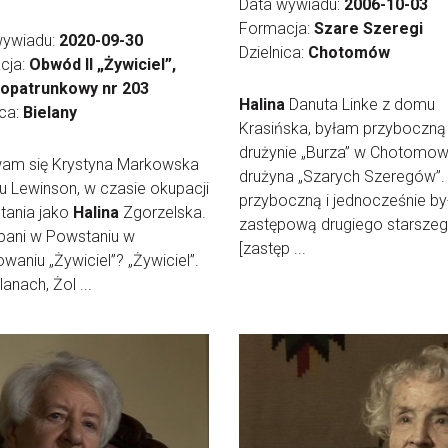
Data wywiadu:
2006-10-03
Formacja:
Szare Szeregi
wywiadu:
2020-09-30
Dzielnica:
Chotomów
cja:
Obwód II „Żywiciel”,
 opatrunkowy nr 203
Halina
Danuta Linke z domu
ica:
Bielany
Krasińska, byłam przyboczną
drużynie „Burza” w Chotomow
am się Krystyna Markowska
drużyna „Szarych Szeregów”.
 Lewinson, w czasie okupacji
przyboczną i jednocześnie b
tania jako
Halina
Zgorzelska.
zastępową drugiego starsze
 pani w Powstaniu w
[zastęp ...
waniu „Żywiciel”? „Żywiciel”.
anach, Żol ...