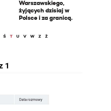
Warszawskiego,
żyjących dzisiaj w
Polsce i za granicą.
Ś
T
U
V
W
Z
Ż
Data rozmowy