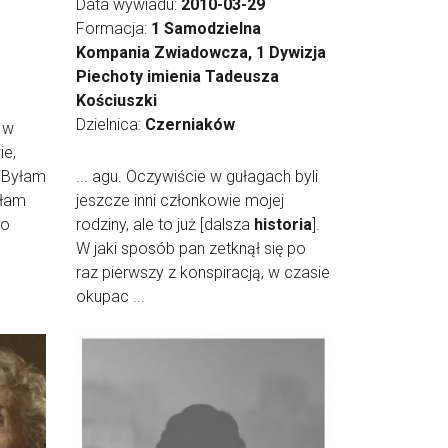
Data wywiadu:
2010-03-29
Formacja:
1 Samodzielna
Kompania Zwiadowcza, 1 Dywizja
Piechoty imienia Tadeusza
Kościuszki
Dzielnica:
Czerniaków
 w
ie,
 Byłam
... agu. Oczywiście w gułagach byli
yłam
jeszcze inni członkowie mojej
go
rodziny, ale to już [dalsza
historia
].
W jaki sposób pan zetknął się po
raz pierwszy z konspiracją, w czasie
okupac ...