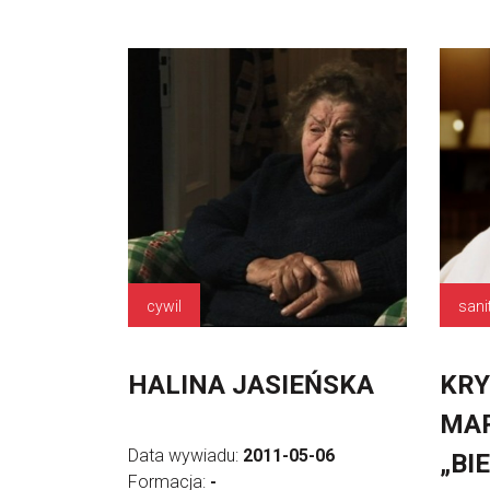
cywil
sani
HALINA JASIEŃSKA
KR
MA
Data wywiadu:
2011-05-06
„BI
Formacja:
-