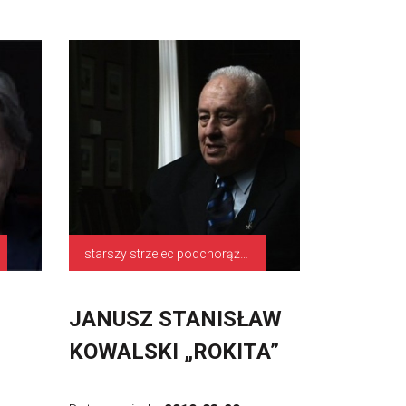
starszy strzelec podchorąży, dowódca patrolu zwiadowczego 1 Dywizji Piechoty
JANUSZ STANISŁAW
KOWALSKI „ROKITA”