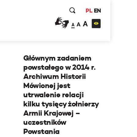
PL
EN
A
A
A
Głównym zadaniem
powstałego w 2014 r.
Archiwum Historii
Mówionej jest
utrwalenie relacji
kilku tysięcy żołnierzy
Armii Krajowej –
uczestników
Powstania