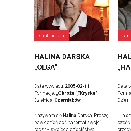
sanitariuszka
sani
HALINA DARSKA
HAL
„OLGA”
„HA
Data wywiadu:
2005-02-11
Data 
Formacja:
„Obroża ”,”Kryska”
Forma
Dzielnica:
Czerniaków
Dzieln
Nazywam się
Halina
Darska. Proszę
... a 
powiedzieć coś na temat swojej
cześć 
rodziny, swojego dzieciństwa i
przedw