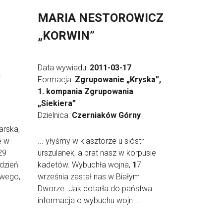
MARIA NESTOROWICZ
„KORWIN”
Data wywiadu:
2011-03-17
”
Formacja:
Zgrupowanie „Kryska”,
1. kompania Zgrupowania
„Siekiera”
Dzielnica:
Czerniaków Górny
arska,
e w
... yłyśmy w klasztorze u sióstr
29
urszulanek, a brat nasz w korpusie
 dzień
kadetów. Wybuchła wojna,
1
7
owego,
września zastał nas w Białym
Dworze. Jak dotarła do państwa
informacja o wybuchu wojn ...