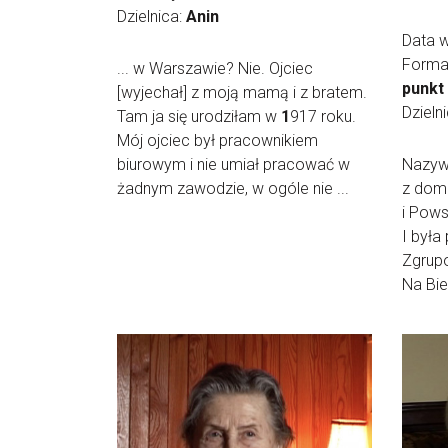
Dzielnica:
Anin
Data 
Forma
... w Warszawie? Nie. Ojciec
punkt
[wyjechał] z moją mamą i z bratem.
Dzieln
Tam ja się urodziłam w
1
917 roku.
Mój ojciec był pracownikiem
biurowym i nie umiał pracować w
Nazyw
żadnym zawodzie, w ogóle nie ...
z domu
i Pows
I była
Zgrupo
Na Biel