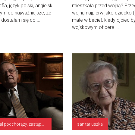
ia, język polski, angielski.
mieszkała przed wojną? Prze
ym co najważniejsze, ze
wojną najpierw jako dziecko (
 dostałam się do ...
małe w becie), kiedy ojciec b
wojskowym oficere ...
kapral podchorąży, zastępca dowódcy plutonu
sanitariuszka