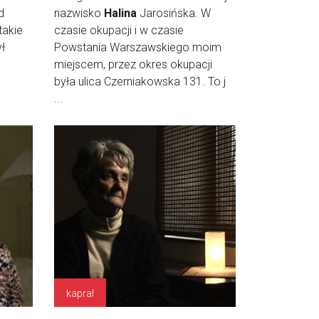
d
nazwisko
Halina
Jarosińska. W
takie
czasie okupacji i w czasie
ył
Powstania Warszawskiego moim
miejscem, przez okres okupacji
była ulica Czerniakowska 131. To j
...
kapral