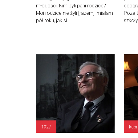
młodości. Kim byli pani rodzice?
geograf
Moi rodzice nie żyli [razem], miałam
Poza t
pół roku, jak si ...
szkoły
1927