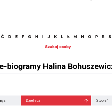
Ć
D
E
F
G
H
I
J
K
L
Ł
M
N
O
P
R
S
Szukaj osoby
cja
Dzielnica
Stopień