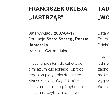
FRANCISZEK UKLEJA
TAD
„JASTRZĄB”
„WO
Data wywiadu:
2007-04-19
Data 
Formacja:
Szare Szeregi, Poczta
Forma
Harcerska
Dzieln
Dzielnica:
Czerniaków
... Po 
... czą] chodziłem do szkoły, do
jedni w
gimnazjum kupieckiego. Oprócz
zachod
tego komplety dokształcające –
może 
historia
, polski. Czyli już tajne
wygląd
nauczanie? Tak. To już było tajne
Warsza
nauczanie.Czyli była to pierwsza ...