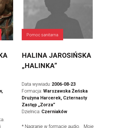
Pomoc sanitarna
KA
HALINA JAROSIŃSKA
„HALINKA”
Data wywiadu:
2006-08-23
w,
Formacja:
Warszawska Żeńska
Drużyna Harcerek, Czternasty
Zastęp „Zorza”
Dzielnica:
Czerniaków
a.
i
* Nagranie w formacie audio. Moje