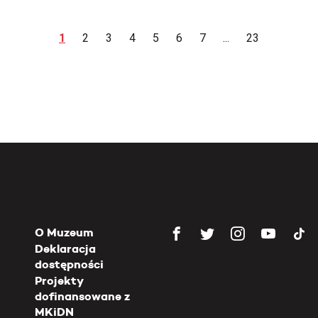
1
2
3
4
5
6
7
...
23
O Muzeum
Deklaracja
dostępności
Projekty
dofinansowane z
MKiDN