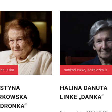
tariuszka
sanitariuszka, łączniczka, szeregowy
YSTYNA
HALINA DANUTA
RKOWSKA
LINKE „DANKA”
EDRONKA”