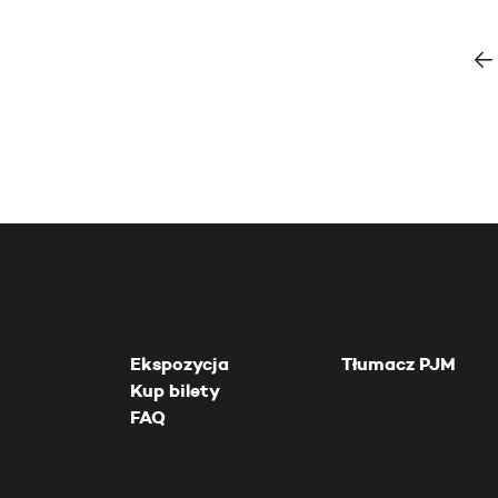
Ekspozycja
Tłumacz PJM
Kup bilety
FAQ