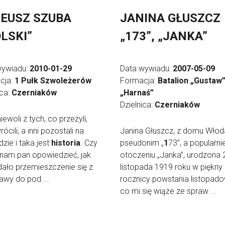
EUSZ SZUBA
JANINA GŁUSZCZ
LSKI”
„173”, „JANKA”
wywiadu:
2010-01-29
Data wywiadu:
2007-05-09
cja:
1 Pułk Szwoleżerów
Formacja:
Batalion „Gustaw
ica:
Czerniaków
„Harnaś”
Dzielnica:
Czerniaków
niewoli z tych, co przeżyli,
rócili, a inni pozostali na
Janina Głuszcz, z domu Włod
zie i taka jest
historia
. Czy
pseudonim „
1
73”, a popularni
nam pan opowiedzieć, jak
otoczeniu „Janka”, urodzona 
ało przemieszczenie się z
listopada 1919 roku w piękny
wy do pod ...
rocznicy powstania listopad
co mi się wiąże ze spraw ...