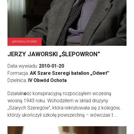
patrolowy, strzelec
JERZY JAWORSKI „ŚLEPOWRON”
Data wywiadu:
2010-01-20
Formacja:
AK Szare Szeregi batalion „Odwet”
Dzielnica:
IV Obwód Ochota
Działaln
o
ść konspiracyjną rozpocząłem wczesną
wiosną 1943 roku. Wchodziłem w skład drużyny
„Szarych Szeregów”, która rekrutowała się z kolegów,
którzy ukończyli szkołę powszechną – wówczas t ...