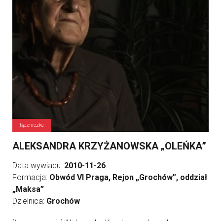
łączniczka
ALEKSANDRA KRZYŻANOWSKA „OLEŃKA”
Data wywiadu:
2010-11-26
Formacja:
Obwód VI Praga, Rejon „Grochów”, oddział
„Maksa”
Dzielnica:
Grochów