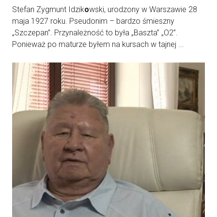
Stefan Zygmunt Idzik
o
wski, urodzony w Warszawie 28
maja 1927 roku. Pseudonim – bardzo śmieszny
„Szczepan”. Przynależność to była „Baszta” „O2”.
Ponieważ po maturze byłem na kursach w tajnej ...