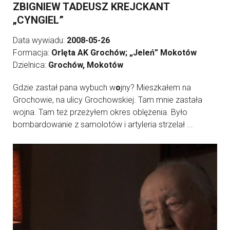
ZBIGNIEW TADEUSZ KREJCKANT
„CYNGIEL”
Data wywiadu:
2008-05-26
Formacja:
Orlęta AK Grochów; „Jeleń” Mokotów
Dzielnica:
Grochów, Mokotów
Gdzie zastał pana wybuch w
o
jny? Mieszkałem na
Grochowie, na ulicy Grochowskiej. Tam mnie zastała
wojna. Tam też przeżyłem okres oblężenia. Było
bombardowanie z samolotów i artyleria strzelał ...