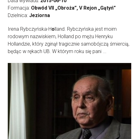
Data wywiadu:
2015-06-10
Formacja:
Obwód VII „Obroża”, V Rejon „Gątyń”
Dzielnica:
Jeziorna
Irena Rybczyńska-H
o
lland. Rybczyńska jest moim
rodowym nazwiskiem, Holland po mężu Henryku
Hollandzie, który zginął tragicznie samobójczą śmiercią,
będąc w rękach UB. W którym roku się pani ...