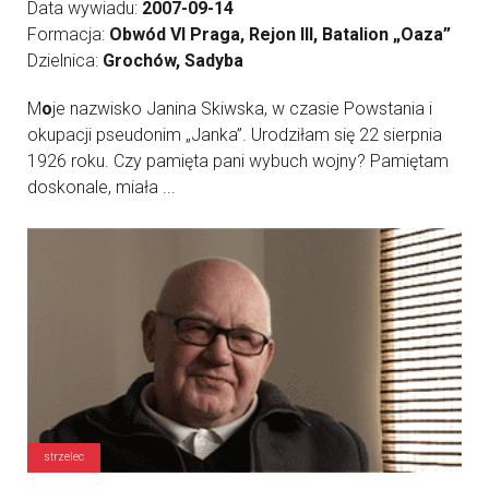
Data wywiadu:
2007-09-14
Formacja:
Obwód VI Praga, Rejon III, Batalion „Oaza”
Dzielnica:
Grochów, Sadyba
M
o
je nazwisko Janina Skiwska, w czasie Powstania i
okupacji pseudonim „Janka”. Urodziłam się 22 sierpnia
1926 roku. Czy pamięta pani wybuch wojny? Pamiętam
doskonale, miała ...
strzelec