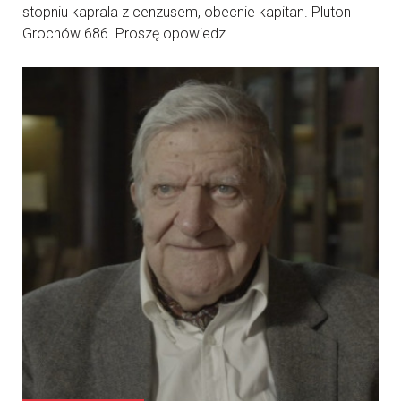
stopniu kaprala z cenzusem, obecnie kapitan. Pluton
Grochów 686. Proszę opowiedz ...