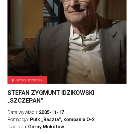
plutonowy podchorąży
STEFAN ZYGMUNT IDZIKOWSKI
„SZCZEPAN”
Data wywiadu:
2005-11-17
Formacja:
Pułk „Baszta”, kompania O-2
Dzielnica:
Górny Mokotów