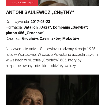
starszy strzelec, kapral
ANTONI SAULEWICZ „CHĘTNY”
Data wywiadu:
2017-03-23
Formacja:
Batalion „Oaza”, kompania „Sadyba”;
pluton 686 „Grochów”
Dzielnica:
Grochów, Czerniaków, Mokotów
Nazywam się Ant
o
ni Saulewicz, urodzony 4 maja 1925
roku w Warszawie. W czasie Powstania uczestniczyłem
w walkach w plutonie „Grochów” 686, który był
rozparcelowany i niektóre oddziały walczy ...