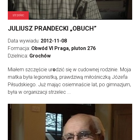
strzelec
JULIUSZ PRANDECKI „OBUCH”
Data wywiadu:
2012-11-08
Formacja:
Obwód VI Praga, pluton 276
Dzielnica:
Grochów
Miałem szczęście ur
o
dzić się w cudownej rodzinie. Moja
matka była legionistką, prawdziwą miłośniczką Józefa
Piłsudskiego. Już mając osiemnaście lat, po gimnazjum,
była w organizacji strzelec ...