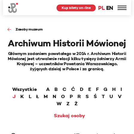
PL
EN
Kup bilety on-line
Zasoby muzeum
Archiwum Historii Mówionej
Głównym zadaniem powstałego w 2014 r. Archiwum Historii
Mówionej jest utrwalenie relacji kilku tysięcy żołnierzy Armii
Krajowej – uczestników Powstania Warszawskiego,
żyjących dzisiaj w Polsce i za granicą.
Wszystkie
A
B
C
Ć
D
E
F
G
H
I
J
K
L
Ł
M
N
O
P
R
S
Ś
T
U
V
W
Z
Ż
Szukaj osoby