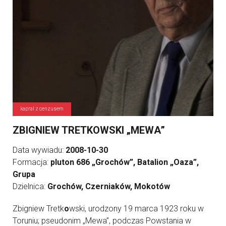
kapral z cenzusem
ZBIGNIEW TRETKOWSKI „MEWA”
Data wywiadu:
2008-10-30
Formacja:
pluton 686 „Grochów”, Batalion „Oaza”,
Grupa
Dzielnica:
Grochów, Czerniaków, Mokotów
Zbigniew Tretk
o
wski, urodzony 19 marca 1923 roku w
Toruniu; pseudonim „Mewa”, podczas Powstania w