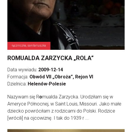
łączniczka, sanitariuszka
ROMUALDA ZARZYCKA „ROLA”
Data wywiadu:
2009-12-14
Formacja:
Obwód VII „Obroża”, Rejon VI
Dzielnica:
Helenów-Polesie
Nazywam się R
o
mualda Zarzycka. Urodziłam się w
Ameryce Północnej, w Saint Louis, Missouri. Jako małe
dziecko powróciłam z rodzicami do Polski. Rodzice
[wrócili] na ojcowiznę. I tak do 1939 r ...