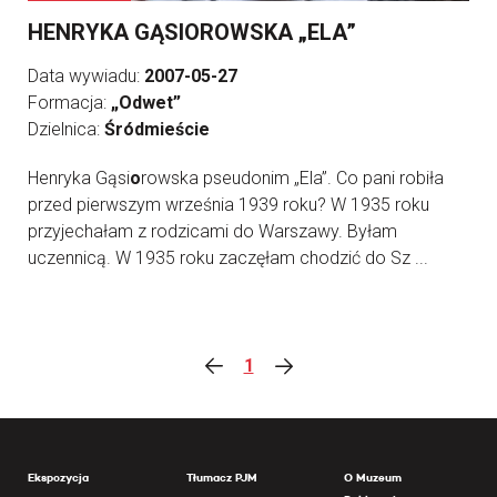
HENRYKA GĄSIOROWSKA „ELA”
Data wywiadu:
2007-05-27
Formacja:
„Odwet”
Dzielnica:
Śródmieście
Henryka Gąsi
o
rowska pseudonim „Ela”. Co pani robiła
przed pierwszym września 1939 roku? W 1935 roku
przyjechałam z rodzicami do Warszawy. Byłam
uczennicą. W 1935 roku zaczęłam chodzić do Sz ...
1
Ekspozycja
Tłumacz PJM
O Muzeum