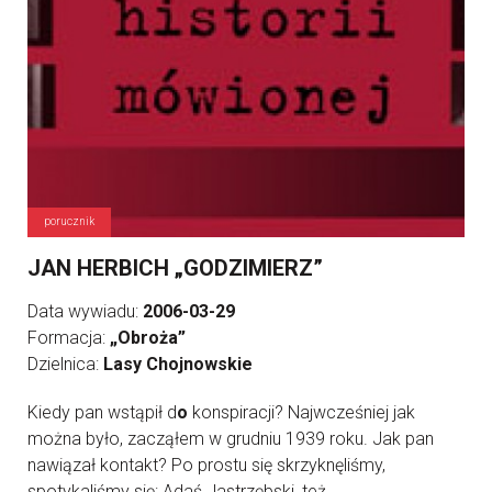
porucznik
JAN HERBICH „GODZIMIERZ”
Data wywiadu:
2006-03-29
Formacja:
„Obroża”
Dzielnica:
Lasy Chojnowskie
Kiedy pan wstąpił d
o
konspiracji? Najwcześniej jak
można było, zacząłem w grudniu 1939 roku. Jak pan
nawiązał kontakt? Po prostu się skrzyknęliśmy,
spotykaliśmy się: Adaś Jastrzębski, też ...