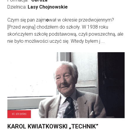
Dzielnica:
Lasy Chojnowskie
Czym się pan zajm
o
wał w okresie przedwojennym?
[Przed wojną] chodziłem do szkoły. W 1938 roku
skończyłem szkołę podstawową, czyli powszechną, ale
nie było możliwości uczyć się. Wtedy byłem j ...
st. strzelec
KAROL KWIATKOWSKI „TECHNIK”