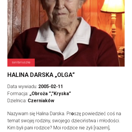
sanitariuszka
HALINA DARSKA „OLGA”
Data wywiadu:
2005-02-11
Formacja:
„Obroża ”,”Kryska”
Dzielnica:
Czerniaków
Nazywam się Halina Darska. Pr
o
szę powiedzieć coś na
temat swojej rodziny, swojego dzieciństwa i młodości.
Kim byli pani rodzice? Moi rodzice nie żyli [razem],