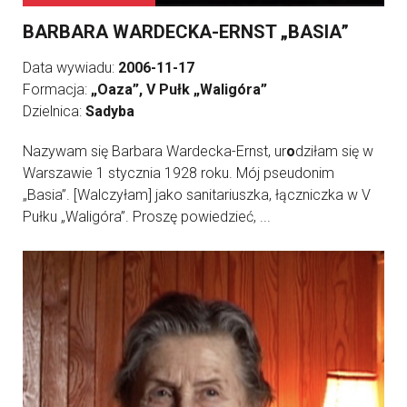
BARBARA WARDECKA-ERNST „BASIA”
Data wywiadu:
2006-11-17
Formacja:
„Oaza”, V Pułk „Waligóra”
Dzielnica:
Sadyba
Nazywam się Barbara Wardecka-Ernst, ur
o
dziłam się w
Warszawie 1 stycznia 1928 roku. Mój pseudonim
„Basia”. [Walczyłam] jako sanitariuszka, łączniczka w V
Pułku „Waligóra”. Proszę powiedzieć, ...