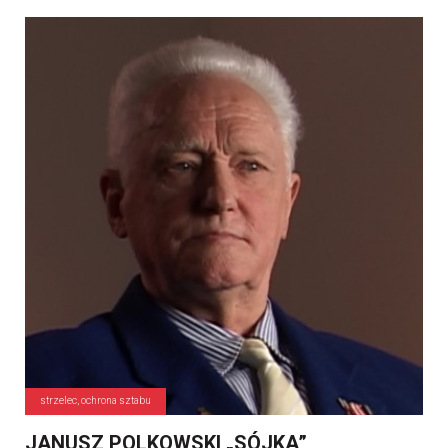
strzelec, ochrona sztabu
JANUSZ POLKOWSKI „SÓJKA”