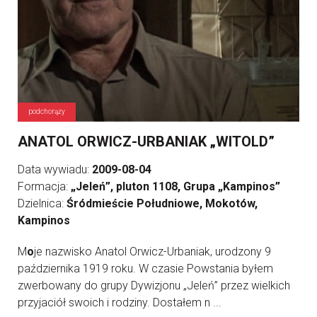
podchorąży
ANATOL ORWICZ-URBANIAK „WITOLD”
Data wywiadu:
2009-08-04
Formacja:
„Jeleń”, pluton 1108, Grupa „Kampinos”
Dzielnica:
Śródmieście Południowe, Mokotów,
Kampinos
M
o
je nazwisko Anatol Orwicz-Urbaniak, urodzony 9
października 1919 roku. W czasie Powstania byłem
zwerbowany do grupy Dywizjonu „Jeleń” przez wielkich
przyjaciół swoich i rodziny. Dostałem n ...