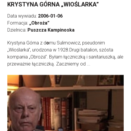
KRYSTYNA GÓRNA „WIOŚLARKA”
Data wywiadu:
2006-01-06
Formacja:
„Obroża”
Dzielnica:
Puszcza Kampinoska
Krystyna Górna z d
o
mu Sulimowicz, pseudonim
„Wioślarka”, urodzona w 1928.Drugi batalion, szósta
kompania „Obroża”. Byłam łączniczką i sanitariuszką, ale
przeważnie łączniczką. Zaczniemy od ...