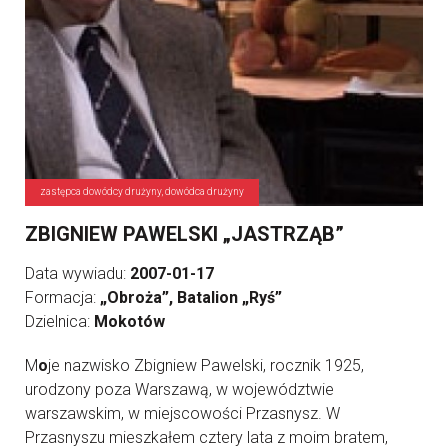
zastępca dowódcy drużyny, dowódca drużyny
ZBIGNIEW PAWELSKI „JASTRZĄB”
Data wywiadu:
2007-01-17
Formacja:
„Obroża”, Batalion „Ryś”
Dzielnica:
Mokotów
M
o
je nazwisko Zbigniew Pawelski, rocznik 1925,
urodzony poza Warszawą, w województwie
warszawskim, w miejscowości Przasnysz. W
Przasnyszu mieszkałem cztery lata z moim bratem,