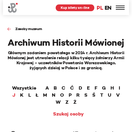
PL
EN
Kup bilety on-line
Zasoby muzeum
Archiwum Historii Mówionej
Głównym zadaniem powstałego w 2014 r. Archiwum Historii
Mówionej jest utrwalenie relacji kilku tysięcy żołnierzy Armii
Krajowej – uczestników Powstania Warszawskiego,
żyjących dzisiaj w Polsce i za granicą.
Wszystkie
A
B
C
Ć
D
E
F
G
H
I
J
K
L
Ł
M
N
O
P
R
S
Ś
T
U
V
W
Z
Ż
Szukaj osoby