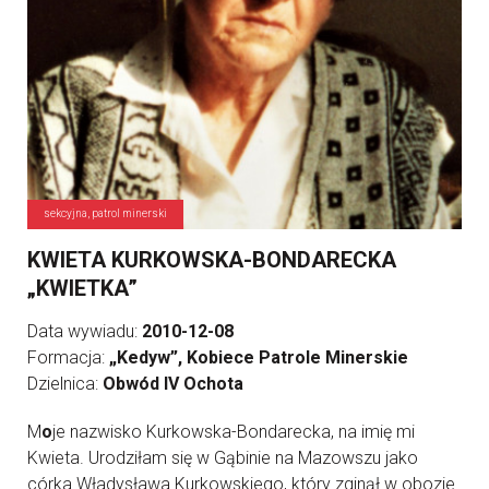
sekcyjna, patrol minerski
KWIETA KURKOWSKA-BONDARECKA
„KWIETKA”
Data wywiadu:
2010-12-08
Formacja:
„Kedyw”, Kobiece Patrole Minerskie
Dzielnica:
Obwód IV Ochota
M
o
je nazwisko Kurkowska-Bondarecka, na imię mi
Kwieta. Urodziłam się w Gąbinie na Mazowszu jako
córka Władysława Kurkowskiego, który zginął w obozie