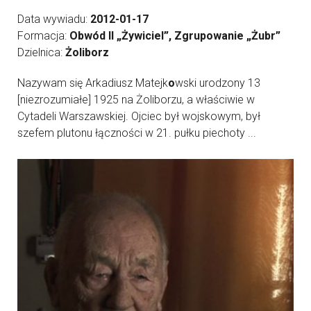
Data wywiadu:
2012-01-17
Formacja:
Obwód II „Żywiciel”, Zgrupowanie „Żubr”
Dzielnica:
Żoliborz
Nazywam się Arkadiusz Matejk
o
wski urodzony 13
[niezrozumiałe] 1925 na Żoliborzu, a właściwie w
Cytadeli Warszawskiej. Ojciec był wojskowym, był
szefem plutonu łączności w 21. pułku piechoty ...