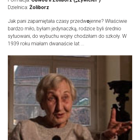
Dzielnica:
Żoliborz
Jak pani zapamiętała czasy przedw
o
jenne? Właściwie
bardzo miło, byłam jedynaczką, rodzice byli średnio
sytuowani, do wybuchu wojny chodziłam do szkoły. W
1939 roku miałam dwanaście lat ...