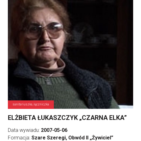
sanitariuszka, łączniczka
ELŻBIETA ŁUKASZCZYK „CZARNA ELKA”
Data wywiadu:
2007-05-06
Formacja:
Szare Szeregi, Obwód II „Żywiciel”