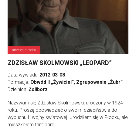
strzelec, strzelec
ZDZISŁAW SKOLMOWSKI „LEOPARD”
Data wywiadu:
2012-03-08
Formacja:
Obwód II „Żywiciel”, Zgrupowanie „Żubr”
Dzielnica:
Żoliborz
Nazywam się Zdzisław Sk
o
lmowski, urodzony w 1924
roku. Proszę opowiedzieć o swoim dzieciństwie do
wybuchu II wojny światowej. Urodziłem się w Płocku, ale
mieszkałem tam bard ...