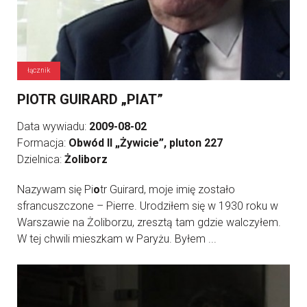
łącznik
PIOTR GUIRARD „PIAT”
Data wywiadu:
2009-08-02
Formacja:
Obwód II „Żywicie”, pluton 227
Dzielnica:
Żoliborz
Nazywam się Pi
o
tr Guirard, moje imię zostało
sfrancuszczone – Pierre. Urodziłem się w 1930 roku w
Warszawie na Żoliborzu, zresztą tam gdzie walczyłem.
W tej chwili mieszkam w Paryżu. Byłem ...