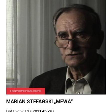
służby pomocnicze, łącznik
MARIAN STEFAŃSKI „MEWA”
Data wywiadu:
2011-03-30