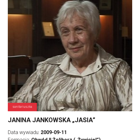
sanitariuszka
JANINA JANKOWSKA „JASIA”
Data wywiadu:
2009-09-11
Formacja:
Obwód II Żoliborz („Żywiciel”)