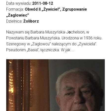
Data wywiadu:
2011-08-12
Formacja:
Obwód II „Żywiciel”, Zgrupowanie
„Żaglowiec”
Dzielnica:
Żoliborz
Nazywam się Barbara Muszyńska-J
o
chelson, w
Powstaniu Barbara Muszyńska. Urodzona w 1936 roku.
Szeregowy w „Żaglowcu” należącym do „Żywiciela”.
Pseudonim „Basia”, łączniczka. W jak ...