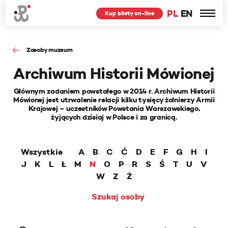
PL
EN
Kup bilety on-line
Zasoby muzeum
Archiwum Historii Mówionej
Głównym zadaniem powstałego w 2014 r. Archiwum Historii
Mówionej jest utrwalenie relacji kilku tysięcy żołnierzy Armii
Krajowej – uczestników Powstania Warszawskiego,
żyjących dzisiaj w Polsce i za granicą.
Wszystkie
A
B
C
Ć
D
E
F
G
H
I
J
K
L
Ł
M
N
O
P
R
S
Ś
T
U
V
W
Z
Ż
Szukaj osoby