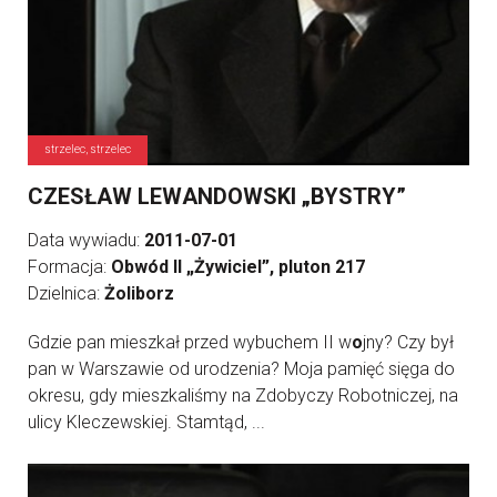
strzelec, strzelec
CZESŁAW LEWANDOWSKI „BYSTRY”
Data wywiadu:
2011-07-01
Formacja:
Obwód II „Żywiciel”, pluton 217
Dzielnica:
Żoliborz
Gdzie pan mieszkał przed wybuchem II w
o
jny? Czy był
pan w Warszawie od urodzenia? Moja pamięć sięga do
okresu, gdy mieszkaliśmy na Zdobyczy Robotniczej, na
ulicy Kleczewskiej. Stamtąd, ...