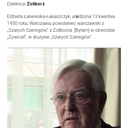
Dzielnica:
Żoliborz
Elżbieta Łaniewska-Łukaszczyk, ur
o
dzona 13 kwietnia
1930 roku, Warszawa, powstaniec warszawski z
„Szarych Szeregów,” z Żoliborza. [Byłam] w obwodzie
„Żywiciel”, w drużynie „Szarych Szeregów” ...