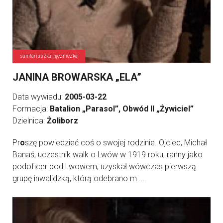
sanitariuszka, łączniczka
JANINA BROWARSKA „ELA”
Data wywiadu:
2005-03-22
Formacja:
Batalion „Parasol”, Obwód II „Żywiciel”
Dzielnica:
Żoliborz
Pr
o
szę powiedzieć coś o swojej rodzinie. Ojciec, Michał
Banaś, uczestnik walk o Lwów w 1919 roku, ranny jako
podoficer pod Lwowem, uzyskał wówczas pierwszą
grupę inwalidzką, którą odebrano m ...