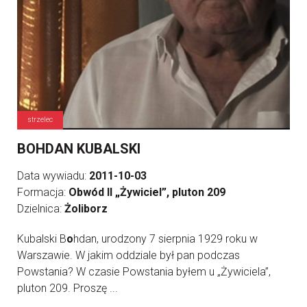
strzelec
BOHDAN KUBALSKI
Data wywiadu:
2011-10-03
Formacja:
Obwód II „Żywiciel”, pluton 209
Dzielnica:
Żoliborz
Kubalski B
o
hdan, urodzony 7 sierpnia 1929 roku w
Warszawie. W jakim oddziale był pan podczas
Powstania? W czasie Powstania byłem u „Żywiciela”,
pluton 209. Proszę ...