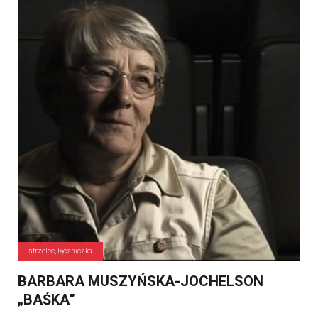
strzelec, łączniczka
BARBARA MUSZYŃSKA-JOCHELSON
„BAŚKA”