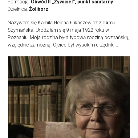
Formacja:
Obwód II „Żywiciel”, punkt sanitarny
Dzielnica:
Żoliborz
Nazywam się Kamila Helena Łukaszewicz z d
o
mu
Szymańska. Urodziłam się 9 maja 1922 roku w
Poznaniu. Moja rodzina była typową rodziną poznańską,
względnie zamożną. Ojciec był wysokim urzędniki ...