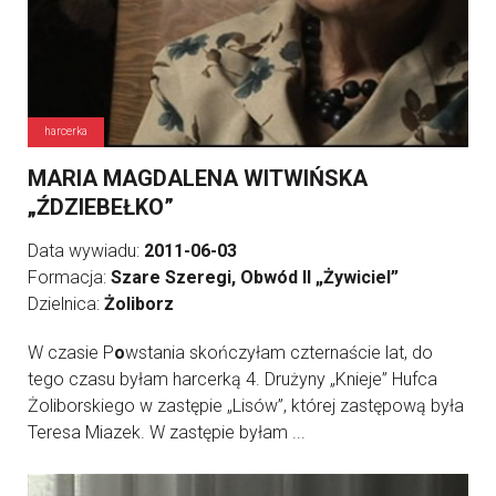
harcerka
MARIA MAGDALENA WITWIŃSKA
„ŹDZIEBEŁKO”
Data wywiadu:
2011-06-03
Formacja:
Szare Szeregi, Obwód II „Żywiciel”
Dzielnica:
Żoliborz
W czasie P
o
wstania skończyłam czternaście lat, do
tego czasu byłam harcerką 4. Drużyny „Knieje” Hufca
Żoliborskiego w zastępie „Lisów”, której zastępową była
Teresa Miazek. W zastępie byłam ...