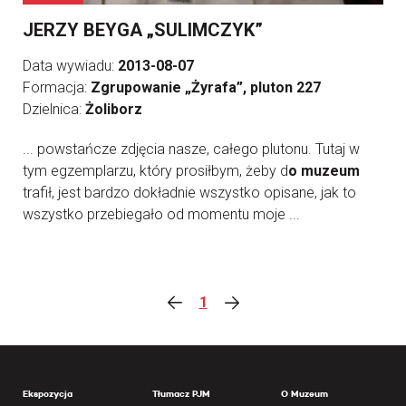
JERZY BEYGA „SULIMCZYK”
Data wywiadu:
2013-08-07
Formacja:
Zgrupowanie „Żyrafa”, pluton 227
Dzielnica:
Żoliborz
... powstańcze zdjęcia nasze, całego plutonu. Tutaj w
tym egzemplarzu, który prosiłbym, żeby d
o muzeum
trafił, jest bardzo dokładnie wszystko opisane, jak to
wszystko przebiegało od momentu moje ...
1
Ekspozycja
Tłumacz PJM
O Muzeum