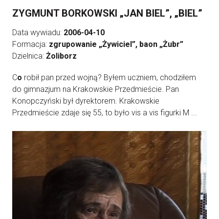
ZYGMUNT BORKOWSKI „JAN BIEL”, „BIEL”
Data wywiadu:
2006-04-10
Formacja:
zgrupowanie „Żywiciel”, baon „Żubr”
Dzielnica:
Żoliborz
C
o
robił pan przed wojną? Byłem uczniem, chodziłem
do gimnazjum na Krakowskie Przedmieście. Pan
Konopczyński był dyrektorem. Krakowskie
Przedmieście zdaje się 55, to było vis a vis figurki M ...