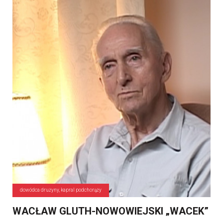
dowódca drużyny, kapral podchorąży
WACŁAW GLUTH-NOWOWIEJSKI „WACEK”