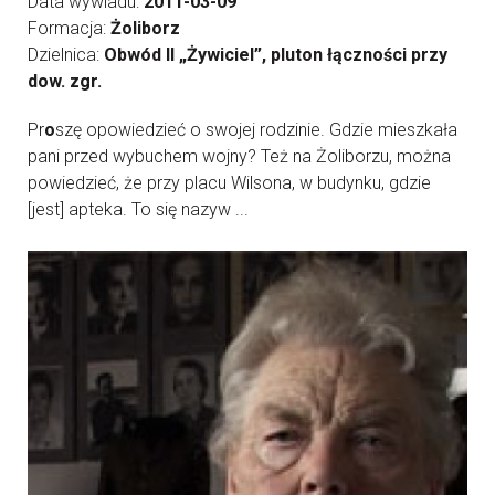
Data wywiadu:
2011-03-09
Formacja:
Żoliborz
Dzielnica:
Obwód II „Żywiciel”, pluton łączności przy
dow. zgr.
Pr
o
szę opowiedzieć o swojej rodzinie. Gdzie mieszkała
pani przed wybuchem wojny? Też na Żoliborzu, można
powiedzieć, że przy placu Wilsona, w budynku, gdzie
[jest] apteka. To się nazyw ...