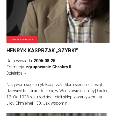
starszy szeregowy
HENRYK KASPRZAK „SZYBKI”
Data wywiadu:
2006-08-25
Formacja:
zgrupowanie Chrobry II
Dzielnica:
-
Nazywam się Henryk Kasprzak. Mam siedemdziesiąt
dziewięć lat. Ur
o
dziłem się w Warszawie na [ulicy] Łuckiej
12. Od 1928 roku rodzice mieli sklep z warzywem na
ulicy Chmielnej 130. Jak wspomin ...