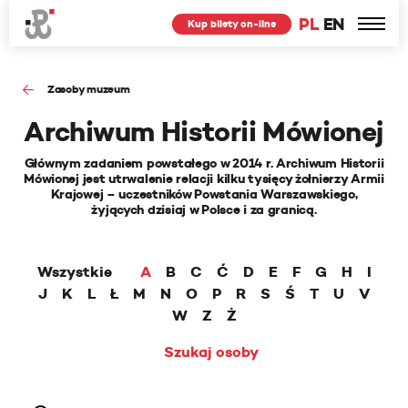
PL
EN
Kup bilety on-line
Zasoby muzeum
Archiwum Historii Mówionej
Głównym zadaniem powstałego w 2014 r. Archiwum Historii
Mówionej jest utrwalenie relacji kilku tysięcy żołnierzy Armii
Krajowej – uczestników Powstania Warszawskiego,
żyjących dzisiaj w Polsce i za granicą.
Wszystkie
A
B
C
Ć
D
E
F
G
H
I
J
K
L
Ł
M
N
O
P
R
S
Ś
T
U
V
W
Z
Ż
Szukaj osoby