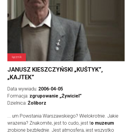
łącznik
JANUSZ KIESZCZYŃSKI „KUŚTYK”,
„KAJTEK”
Data wywiadu:
2006-04-05
Formacja:
zgrupowanie „Żywiciel”
Dzielnica:
Żoliborz
... um Powstania Warszawskiego? Wielokrotnie. Jakie
wrażenia? Znakomite, jest to cudo, jest t
o muzeum
zrobione bezbłędnie. Jest atmosfera, jest wszystko