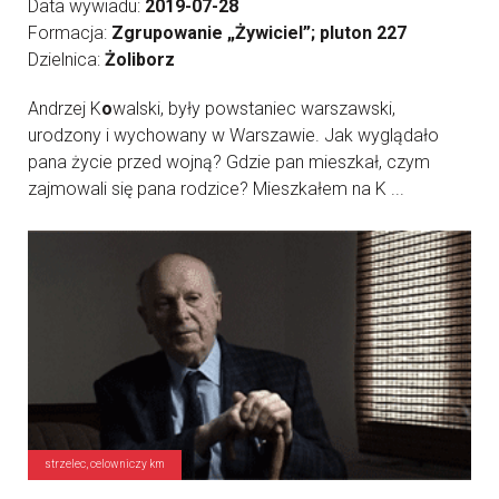
Data wywiadu:
2019-07-28
Formacja:
Zgrupowanie „Żywiciel”; pluton 227
Dzielnica:
Żoliborz
Andrzej K
o
walski, były powstaniec warszawski,
urodzony i wychowany w Warszawie. Jak wyglądało
pana życie przed wojną? Gdzie pan mieszkał, czym
zajmowali się pana rodzice? Mieszkałem na K ...
strzelec, celowniczy km