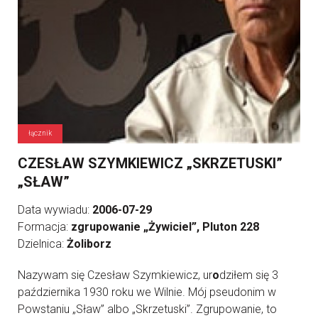
łącznik
CZESŁAW SZYMKIEWICZ „SKRZETUSKI”
„SŁAW”
Data wywiadu:
2006-07-29
Formacja:
zgrupowanie „Żywiciel”, Pluton 228
Dzielnica:
Żoliborz
Nazywam się Czesław Szymkiewicz, ur
o
dziłem się 3
października 1930 roku we Wilnie. Mój pseudonim w
Powstaniu „Sław” albo „Skrzetuski”. Zgrupowanie, to