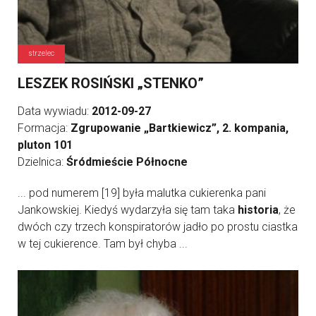
strzelec
LESZEK ROSIŃSKI „STENKO”
Data wywiadu:
2012-09-27
Formacja:
Zgrupowanie „Bartkiewicz”, 2. kompania,
pluton 101
Dzielnica:
Śródmieście Północne
... pod numerem [19] była malutka cukierenka pani
Jankowskiej. Kiedyś wydarzyła się tam taka
historia
, że
dwóch czy trzech konspiratorów jadło po prostu ciastka
w tej cukierence. Tam był chyba ...