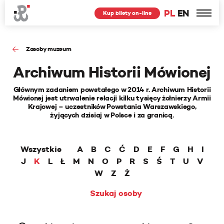
PL
EN
Kup bilety on-line
Zasoby muzeum
Archiwum Historii Mówionej
Głównym zadaniem powstałego w 2014 r. Archiwum Historii
Mówionej jest utrwalenie relacji kilku tysięcy żołnierzy Armii
Krajowej – uczestników Powstania Warszawskiego,
żyjących dzisiaj w Polsce i za granicą.
Wszystkie
A
B
C
Ć
D
E
F
G
H
I
J
K
L
Ł
M
N
O
P
R
S
Ś
T
U
V
W
Z
Ż
Szukaj osoby