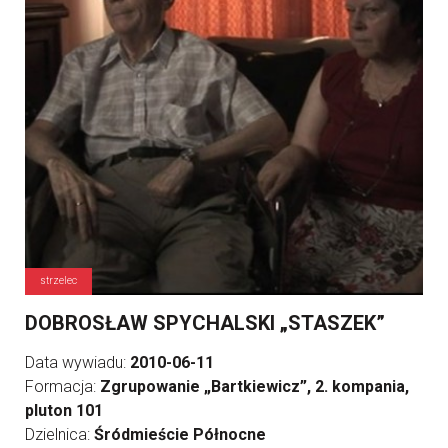
strzelec
DOBROSŁAW SPYCHALSKI „STASZEK”
Data wywiadu:
2010-06-11
Formacja:
Zgrupowanie „Bartkiewicz”, 2. kompania,
pluton 101
Dzielnica:
Śródmieście Północne