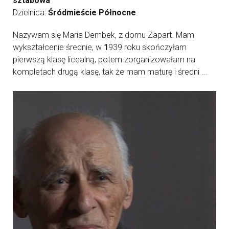
sztabowa
Dzielnica:
Śródmieście Północne
Nazywam się Maria Dembek, z domu Zapart. Mam
wykształcenie średnie, w
1
939 roku skończyłam
pierwszą klasę licealną, potem zorganizowałam na
kompletach drugą klasę, tak że mam maturę i średni ...