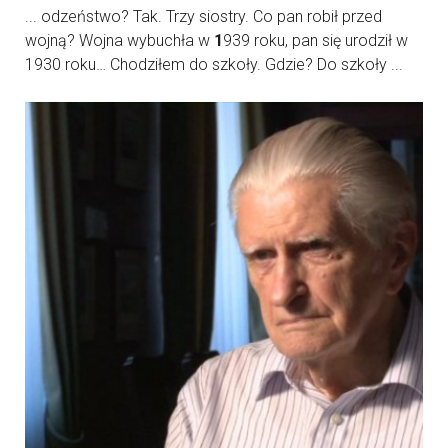
... odzeństwo? Tak. Trzy siostry. Co pan robił przed
wojną? Wojna wybuchła w
1
939 roku, pan się urodził w
1930 roku… Chodziłem do szkoły. Gdzie? Do szkoły ...