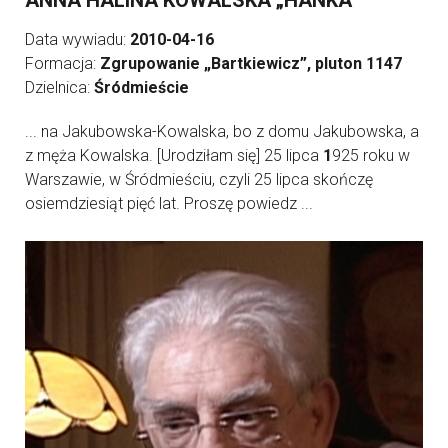
ANNA HALINA KOWALSKA „HANKA”
Data wywiadu:
2010-04-16
Formacja:
Zgrupowanie „Bartkiewicz”, pluton 1147
Dzielnica:
Śródmieście
... na Jakubowska-Kowalska, bo z domu Jakubowska, a
z męża Kowalska. [Urodziłam się] 25 lipca
1
925 roku w
Warszawie, w Śródmieściu, czyli 25 lipca skończę
osiemdziesiąt pięć lat. Proszę powiedz ...