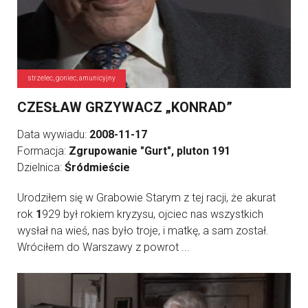
strzelec, goniec, amunicyjny
CZESŁAW GRZYWACZ „KONRAD”
Data wywiadu:
2008-11-17
Formacja:
Zgrupowanie "Gurt", pluton 191
Dzielnica:
Śródmieście
Urodziłem się w Grabowie Starym z tej racji, że akurat
rok
1
929 był rokiem kryzysu, ojciec nas wszystkich
wysłał na wieś, nas było troje, i matkę, a sam został.
Wróciłem do Warszawy z powrot ...