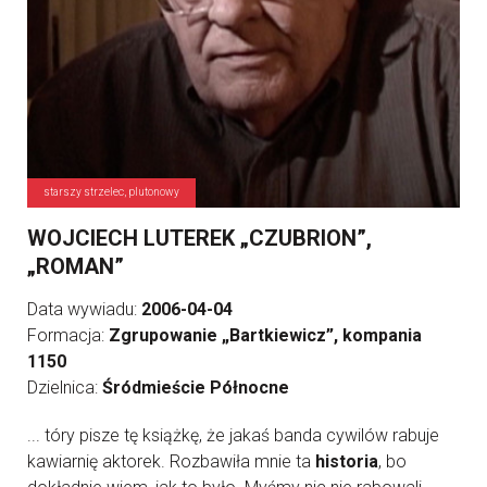
starszy strzelec, plutonowy
WOJCIECH LUTEREK „CZUBRION”,
„ROMAN”
Data wywiadu:
2006-04-04
Formacja:
Zgrupowanie „Bartkiewicz”, kompania
1150
Dzielnica:
Śródmieście Północne
... tóry pisze tę książkę, że jakaś banda cywilów rabuje
kawiarnię aktorek. Rozbawiła mnie ta
historia
, bo