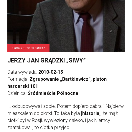
starszy strzelec, harcerz
JERZY JAN GRĄDZKI „SIWY”
Data wywiadu:
2010-02-15
Formacja:
Zgrupowanie „Bartkiewicz”, pluton
harcerski 101
Dzielnica:
Śródmieście Północne
... odbudowywali sobie. Potem dopiero zabrali. Najpierw
mieszkałem do ciotki. To taka była [
historia
], że mąż
ciotki był w Rosji, wywieziony daleko, i jak Niemcy
zaatakowali, to ciotka przyjec ...