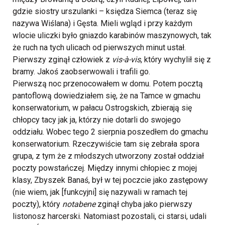
gdzie siostry urszulanki – księdza Siemca (teraz się
nazywa Wiślana) i Gęsta. Mieli wgląd i przy każdym
wlocie uliczki było gniazdo karabinów maszynowych, tak
że ruch na tych ulicach od pierwszych minut ustał.
Pierwszy zginął człowiek z
vis-à-vis
, który wychylił się z
bramy. Jakoś zaobserwowali i trafili go.
Pierwszą noc przenocowałem w domu. Potem pocztą
pantoflową dowiedziałem się, że na Tamce w gmachu
konserwatorium, w pałacu Ostrogskich, zbierają się
chłopcy tacy jak ja, którzy nie dotarli do swojego
oddziału. Wobec tego 2 sierpnia poszedłem do gmachu
konserwatorium. Rzeczywiście tam się zebrała spora
grupa, z tym że z młodszych utworzony został oddział
poczty powstańczej. Między innymi chłopiec z mojej
klasy, Zbyszek Banaś, był w tej poczcie jako zastępowy
(nie wiem, jak [funkcyjni] się nazywali w ramach tej
poczty), który
notabene
zginął chyba jako pierwszy
listonosz harcerski. Natomiast pozostali, ci starsi, udali