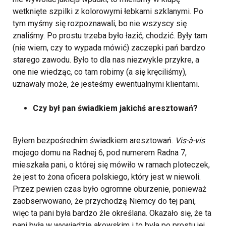
wetknięte szpilki z kolorowymi łebkami szklanymi. Po
tym myśmy się rozpoznawali, bo nie wszyscy się
znaliśmy. Po prostu trzeba było łazić, chodzić. Były tam
(nie wiem, czy to wypada mówić) zaczepki pań bardzo
starego zawodu. Było to dla nas niezwykle przykre, a
one nie wiedząc, co tam robimy (a się kręciliśmy),
uznawały może, że jesteśmy ewentualnymi klientami.
Czy był pan świadkiem jakichś aresztowań?
Byłem bezpośrednim świadkiem aresztowań.
Vis-à-vis
mojego domu na Radnej 6, pod numerem Radna 7,
mieszkała pani, o której się mówiło w ramach ploteczek,
że jest to żona oficera polskiego, który jest w niewoli.
Przez pewien czas było ogromne oburzenie, ponieważ
zaobserwowano, że przychodzą Niemcy do tej pani,
więc ta pani była bardzo źle określana. Okazało się, że ta
pani była w wywiadzie akowskim i to była po prostu jej