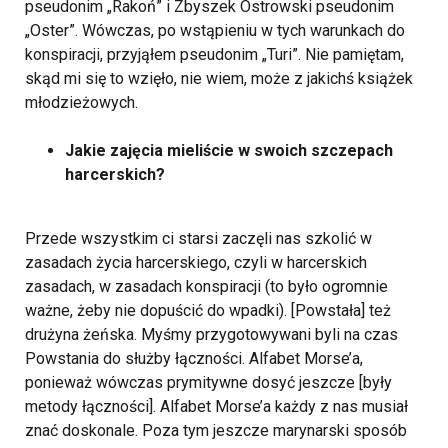
pseudonim „Rakoń” i Zbyszek Ostrowski pseudonim
„Oster”. Wówczas, po wstąpieniu w tych warunkach do
konspiracji, przyjąłem pseudonim „Turi”. Nie pamiętam,
skąd mi się to wzięło, nie wiem, może z jakichś książek
młodzieżowych.
Jakie zajęcia mieliście w swoich szczepach
harcerskich?
Przede wszystkim ci starsi zaczęli nas szkolić w
zasadach życia harcerskiego, czyli w harcerskich
zasadach, w zasadach konspiracji (to było ogromnie
ważne, żeby nie dopuścić do wpadki). [Powstała] też
drużyna żeńska. Myśmy przygotowywani byli na czas
Powstania do służby łączności. Alfabet Morse’a,
ponieważ wówczas prymitywne dosyć jeszcze [były
metody łączności]. Alfabet Morse’a każdy z nas musiał
znać doskonale. Poza tym jeszcze marynarski sposób