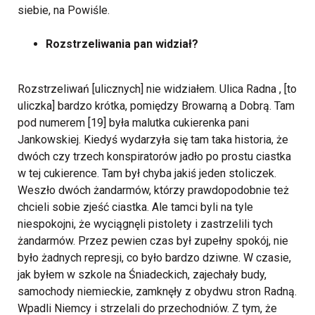
siebie, na Powiśle.
Rozstrzeliwania pan widział?
Rozstrzeliwań [ulicznych] nie widziałem. Ulica Radna , [to
uliczka] bardzo krótka, pomiędzy Browarną a Dobrą. Tam
pod numerem [19] była malutka cukierenka pani
Jankowskiej. Kiedyś wydarzyła się tam taka historia, że
dwóch czy trzech konspiratorów jadło po prostu ciastka
w tej cukierence. Tam był chyba jakiś jeden stoliczek.
Weszło dwóch żandarmów, którzy prawdopodobnie też
chcieli sobie zjeść ciastka. Ale tamci byli na tyle
niespokojni, że wyciągnęli pistolety i zastrzelili tych
żandarmów. Przez pewien czas był zupełny spokój, nie
było żadnych represji, co było bardzo dziwne. W czasie,
jak byłem w szkole na Śniadeckich, zajechały budy,
samochody niemieckie, zamknęły z obydwu stron Radną.
Wpadli Niemcy i strzelali do przechodniów. Z tym, że