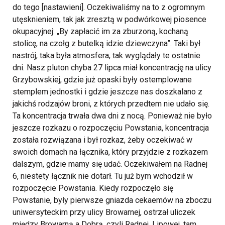
do tego [nastawieni]. Oczekiwaliśmy na to z ogromnym
utęsknieniem, tak jak zresztą w podwórkowej piosence
okupacyjnej: „By zapłacić im za zburzoną, kochaną
stolicę, na czołg z butelką idzie dziewczyna”. Taki był
nastrój, taka była atmosfera, tak wyglądały te ostatnie
dni. Nasz pluton chyba 27 lipca miał koncentrację na ulicy
Grzybowskiej, gdzie już opaski były ostemplowane
stemplem jednostki i gdzie jeszcze nas doszkalano z
jakichś rodzajów broni, z których przedtem nie udało się.
Ta koncentracja trwała dwa dni z nocą. Ponieważ nie było
jeszcze rozkazu o rozpoczęciu Powstania, koncentracja
została rozwiązana i był rozkaz, żeby oczekiwać w
swoich domach na łącznika, który przyjdzie z rozkazem
dalszym, gdzie mamy się udać. Oczekiwałem na Radnej
6, niestety łącznik nie dotarł. Tu już bym wchodził w
rozpoczęcie Powstania.
Kiedy rozpoczęło się
Powstanie, były pierwsze gniazda cekaemów na zboczu
uniwersyteckim przy ulicy Browarnej, ostrzał uliczek
między Browarną a Dobrą, czyli Radnej, Lipowej, tam