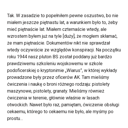
Tak. W zasadzie to popełniłem pewne oszustwo, bo nie
miałem jeszcze piętnastu lat, a warunkiem było to, żeby
mieć piętnaście lat. Miałem czternaście wtedy, ale
wzrostem byłem już na tyle [duży], że mogłem skłamać,
że mam piętnaście. Dokumentów nikt nie sprawdzał
wtedy oczywiście ze względów konspiracji. Na początku
roku 1944 nasz pluton BS został poddany już bardzo
prawdziwemu szkoleniu wojskowemu w szkole
podoficerskiej o kryptonimie „Wiarus”, w której wykłady
prowadzone były przez oficerów AK. Tam mieliśmy
ćwiczenia i naukę o broni różnego rodzaju: pistolety
maszynowe, pistolety, granaty. Mieliśmy również
ćwiczenia w terenie, głównie właśnie w lasach
otwockich. Nawet było raz, pamiętam, ćwiczenie obsługi
cekaemu, którego to cekaemu nie było, ale myśmy po
prostu…