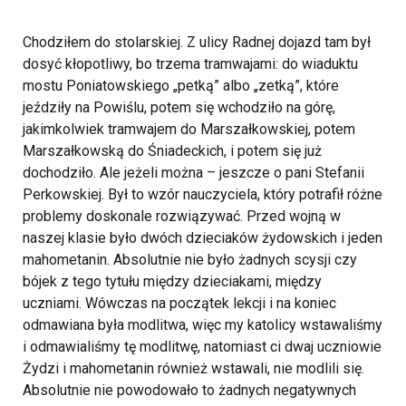
Chodziłem do stolarskiej. Z ulicy Radnej dojazd tam był
dosyć kłopotliwy, bo trzema tramwajami: do wiaduktu
mostu Poniatowskiego „petką” albo „zetką”, które
jeździły na Powiślu, potem się wchodziło na górę,
jakimkolwiek tramwajem do Marszałkowskiej, potem
Marszałkowską do Śniadeckich, i potem się już
dochodziło. Ale jeżeli można – jeszcze o pani Stefanii
Perkowskiej. Był to wzór nauczyciela, który potrafił różne
problemy doskonale rozwiązywać. Przed wojną w
naszej klasie było dwóch dzieciaków żydowskich i jeden
mahometanin. Absolutnie nie było żadnych scysji czy
bójek z tego tytułu między dzieciakami, między
uczniami. Wówczas na początek lekcji i na koniec
odmawiana była modlitwa, więc my katolicy wstawaliśmy
i odmawialiśmy tę modlitwę, natomiast ci dwaj uczniowie
Żydzi i mahometanin również wstawali, nie modlili się.
Absolutnie nie powodowało to żadnych negatywnych