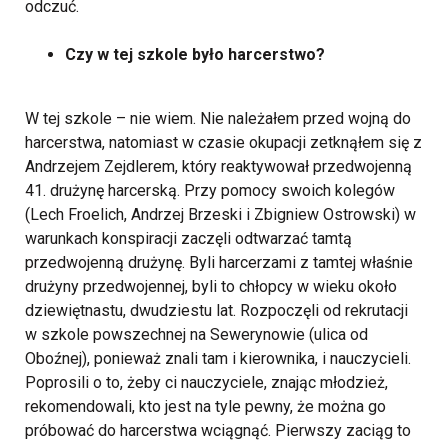
odczuć.
Czy w tej szkole było harcerstwo?
W tej szkole – nie wiem.
Nie należałem przed wojną do
harcerstwa, natomiast w czasie okupacji zetknąłem się z
Andrzejem Zejdlerem, który reaktywował przedwojenną
41. drużynę harcerską. Przy pomocy swoich kolegów
(Lech Froelich, Andrzej Brzeski i Zbigniew Ostrowski) w
warunkach konspiracji zaczęli odtwarzać tamtą
przedwojenną drużynę. Byli harcerzami z tamtej właśnie
drużyny przedwojennej, byli to chłopcy w wieku około
dziewiętnastu, dwudziestu lat. Rozpoczęli od rekrutacji
w szkole powszechnej na Sewerynowie (ulica od
Oboźnej), ponieważ znali tam i kierownika, i nauczycieli.
Poprosili o to, żeby ci nauczyciele, znając młodzież,
rekomendowali, kto jest na tyle pewny, że można go
próbować do harcerstwa wciągnąć. Pierwszy zaciąg to