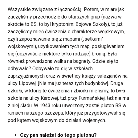
Wszystkie związane z łącznością. Potem, w miarę jak
zaczęliśmy przechodzić do starszych grup (nazwa w
skrócie to BS, to był kryptonim: Bojowe Szkoły), to już
zaczęliśmy mieć ćwiczenia o charakterze wojskowym,
czyli zapoznawanie się z mapami („setkami”
wojskowymi), użytkowaniem tych map, posługiwaniem
się (oczywiście niektóre tylko rodzaje) bronią. Była
również prowadzona walka na bagnety. Gdzie się to
odbywało? Odbywało to się w szkołach
zaprzyjaźnionych oraz w świetlicy księży salezjanów na
ulicy Lipowej. [Nie ma już teraz tych budynków]. Druga
szkoła, w której te ćwiczenia i zbiórki mieliśmy, to była
szkoła na ulicy Karowej, tuż przy Furmańskiej, też nie ma
z niej śladu. W 1943 roku utworzony został pluton BS w
ramach naszego szczepu, który już przygotowywał się
pod kątem wojskowym do działań wojennych.
Czy pan należał do tego plutonu?