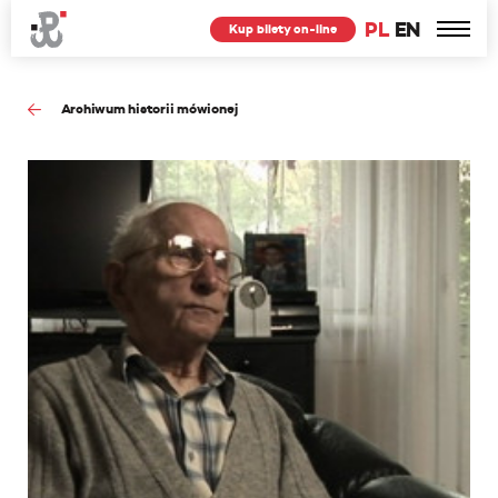
PL
EN
Kup bilety on-line
Archiwum historii mówionej