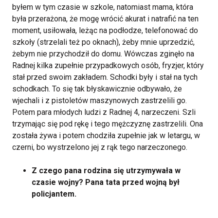
byłem w tym czasie w szkole, natomiast mama, która
była przerażona, że mogę wrócić akurat i natrafić na ten
moment, usiłowała, leżąc na podłodze, telefonować do
szkoły (strzelali też po oknach), żeby mnie uprzedzić,
żebym nie przychodził do domu. Wówczas zginęło na
Radnej kilka zupełnie przypadkowych osób, fryzjer, który
stał przed swoim zakładem. Schodki były i stał na tych
schodkach. To się tak błyskawicznie odbywało, że
wjechali i z pistoletów maszynowych zastrzelili go.
Potem para młodych ludzi z Radnej 4, narzeczeni. Szli
trzymając się pod rękę i tego mężczyznę zastrzelili. Ona
została żywa i potem chodziła zupełnie jak w letargu, w
czerni, bo wystrzelono jej z rąk tego narzeczonego.
Z czego pana rodzina się utrzymywała w
czasie wojny? Pana tata przed wojną był
policjantem.