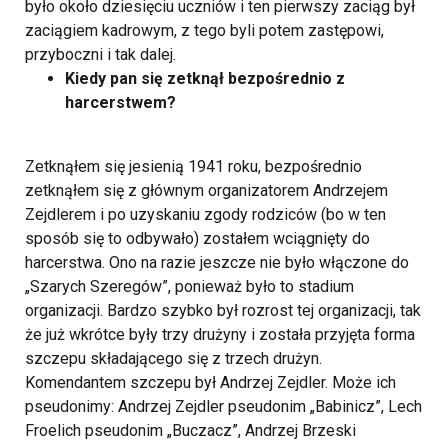
było około dziesięciu uczniów i ten pierwszy zaciąg był
zaciągiem kadrowym, z tego byli potem zastępowi,
przyboczni i tak dalej.
Kiedy pan się zetknął bezpośrednio z
harcerstwem?
Zetknąłem się jesienią 1941 roku, bezpośrednio
zetknąłem się z głównym organizatorem Andrzejem
Zejdlerem i po uzyskaniu zgody rodziców (bo w ten
sposób się to odbywało) zostałem wciągnięty do
harcerstwa. Ono na razie jeszcze nie było włączone do
„Szarych Szeregów”, ponieważ było to stadium
organizacji. Bardzo szybko był rozrost tej organizacji, tak
że już wkrótce były trzy drużyny i została przyjęta forma
szczepu składającego się z trzech drużyn.
Komendantem szczepu był Andrzej Zejdler. Może ich
pseudonimy: Andrzej Zejdler pseudonim „Babinicz”, Lech
Froelich pseudonim „Buczacz”, Andrzej Brzeski