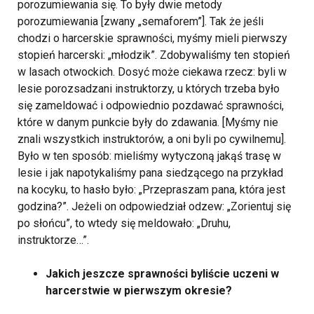
porozumiewania się. To były dwie metody
porozumiewania [zwany „semaforem”]. Tak że jeśli
chodzi o harcerskie sprawności, myśmy mieli pierwszy
stopień harcerski: „młodzik”. Zdobywaliśmy ten stopień
w lasach otwockich. Dosyć może ciekawa rzecz: byli w
lesie porozsadzani instruktorzy, u których trzeba było
się zameldować i odpowiednio pozdawać sprawności,
które w danym punkcie były do zdawania. [Myśmy nie
znali wszystkich instruktorów, a oni byli po cywilnemu].
Było w ten sposób: mieliśmy wytyczoną jakąś trasę w
lesie i jak napotykaliśmy pana siedzącego na przykład
na kocyku, to hasło było: „Przepraszam pana, która jest
godzina?”. Jeżeli on odpowiedział odzew: „Zorientuj się
po słońcu”, to wtedy się meldowało: „Druhu,
instruktorze…”.
Jakich jeszcze sprawności byliście uczeni w
harcerstwie w pierwszym okresie?