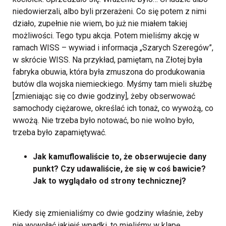
niedowierzali, albo byli przerażeni. Co się potem z nimi
działo, zupełnie nie wiem, bo już nie miałem takiej
możliwości. Tego typu akcja. Potem mieliśmy akcję w
ramach WISS – wywiad i informacja „Szarych Szeregów”,
w skrócie WISS. Na przykład, pamiętam, na Złotej była
fabryka obuwia, która była zmuszona do produkowania
butów dla wojska niemieckiego. Myśmy tam mieli służbę
[zmieniając się co dwie godziny], żeby obserwować
samochody ciężarowe, określać ich tonaż, co wywożą, co
wwożą. Nie trzeba było notować, bo nie wolno było,
trzeba było zapamiętywać.
Jak kamuflowaliście to, że obserwujecie dany
punkt? Czy udawaliście, że się w coś bawicie?
Jak to wyglądało od strony technicznej?
Kiedy się zmienialiśmy co dwie godziny właśnie, żeby
nie wywołać jakiejś wpadki, to mieliśmy w klapę