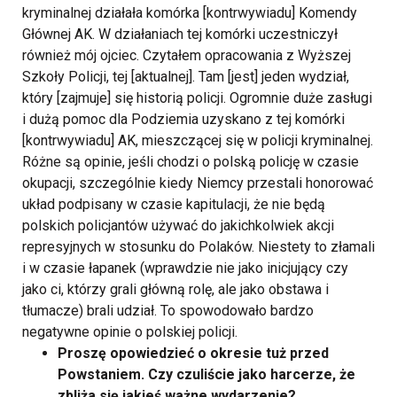
kryminalnej działała komórka [kontrwywiadu] Komendy
Głównej AK. W działaniach tej komórki uczestniczył
również mój ojciec. Czytałem opracowania z Wyższej
Szkoły Policji, tej [aktualnej]. Tam [jest] jeden wydział,
który [zajmuje] się historią policji. Ogromnie duże zasługi
i dużą pomoc dla Podziemia uzyskano z tej komórki
[kontrwywiadu] AK, mieszczącej się w policji kryminalnej.
Różne są opinie, jeśli chodzi o polską policję w czasie
okupacji, szczególnie kiedy Niemcy przestali honorować
układ podpisany w czasie kapitulacji, że nie będą
polskich policjantów używać do jakichkolwiek akcji
represyjnych w stosunku do Polaków. Niestety to złamali
i w czasie łapanek (wprawdzie nie jako inicjujący czy
jako ci, którzy grali główną rolę, ale jako obstawa i
tłumacze) brali udział. To spowodowało bardzo
negatywne opinie o polskiej policji.
Proszę opowiedzieć o okresie tuż przed
Powstaniem. Czy czuliście jako harcerze, że
zbliża się jakieś ważne wydarzenie?