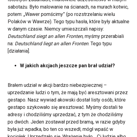
sabotażu. Było malowanie na ścianach, na murach kotwic,
potem: „Wawer pomścimy” (po rozstrzelaniu wielu
Polaków w Wawrze). Tego typu hasła, które były aktualne
w danym czasie. Niemcy umieszczali napisy:
Deutschland siegt an allen Fronten
, myśmy przerabiali
na:
Deutschland liegt an allen Fronten
. Tego typu
[działania].
W jakich akcjach jeszcze pan brał udział?
Brałem udział w akcji bardzo niebezpiecznej –
uprzedzanie ludzi o tym, że mają być aresztowani przez
gestapo. Nasz wywiad akowski dostał listy osób, które
gestapo szykowało się aresztować. Myśmy dostali te
adresy i chodziliśmy uprzedzać, z tym że chodziliśmy
po dwóch. Jeden zostawał przed bramą, w razie gdyby
była już wpadka, bo ten co wszedł, mógł wpaść w
kociołek. Uprzedzało się. Wrażenie było… Ci ludzie albo