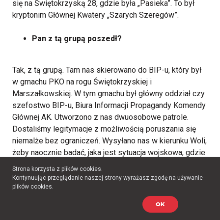
się na Świętokrzyską 28, gdzie była „Pasieka”. To był
kryptonim Głównej Kwatery „Szarych Szeregów”.
Pan z tą grupą poszedł?
Tak, z tą grupą.
Tam nas skierowano do BIP-u, który był
w gmachu PKO na rogu Świętokrzyskiej i
Marszałkowskiej. W tym gmachu był główny oddział czy
szefostwo BIP-u, Biura Informacji Propagandy Komendy
Głównej AK. Utworzono z nas dwuosobowe patrole.
Dostaliśmy legitymacje z możliwością poruszania się
niemalże bez ograniczeń. Wysyłano nas w kierunku Woli,
żeby naocznie badać, jaka jest sytuacja wojskowa, gdzie
są oddziały powstańcze, gdzie są Niemcy, jaka jest w
Strona korzysta z plików cookies.
ogóle sytuacja, również obserwować sytuację ludności
Kontynuując przeglądanie naszej strony wyrażasz zgodę na używanie
cywilnej, nastroje, tego typu obserwacje. Myśmy to robili,
plików cookies.
przez kilka dni uczestniczyliśmy w tych patrolach.
OK