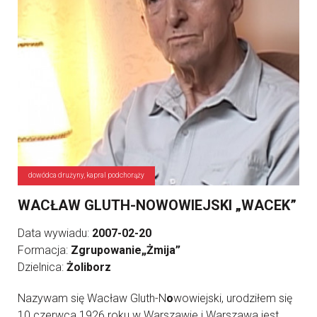
dowódca drużyny, kapral podchorąży
WACŁAW GLUTH-NOWOWIEJSKI „WACEK”
Data wywiadu:
2007-02-20
Formacja:
Zgrupowanie„Żmija”
Dzielnica:
Żoliborz
Nazywam się Wacław Gluth-N
o
wowiejski, urodziłem się
10 czerwca 1926 roku w Warszawie i Warszawa jest