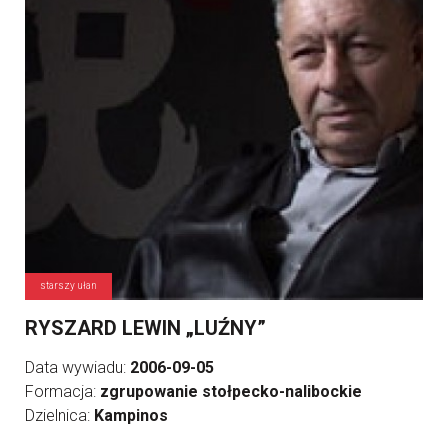
starszy ułan
RYSZARD LEWIN „LUŹNY”
Data wywiadu:
2006-09-05
Formacja:
zgrupowanie stołpecko-nalibockie
Dzielnica:
Kampinos