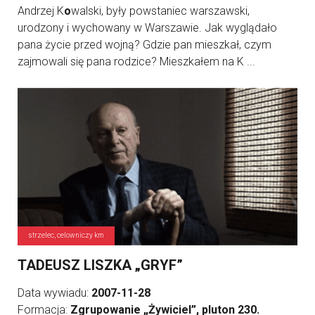
Andrzej K
o
walski, były powstaniec warszawski,
urodzony i wychowany w Warszawie. Jak wyglądało
pana życie przed wojną? Gdzie pan mieszkał, czym
zajmowali się pana rodzice? Mieszkałem na K ...
strzelec, celowniczy km
TADEUSZ LISZKA „GRYF”
Data wywiadu:
2007-11-28
Formacja:
Zgrupowanie „Żywiciel”, pluton 230.