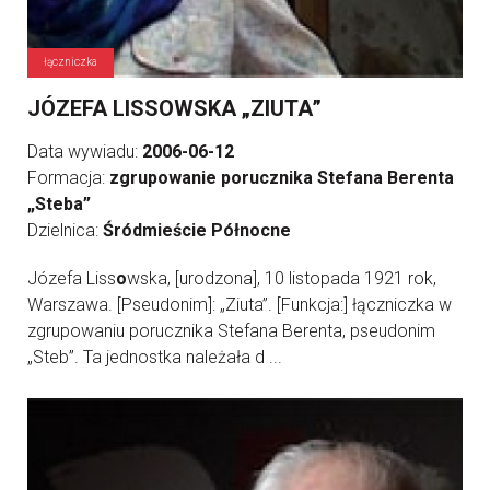
łączniczka
JÓZEFA LISSOWSKA „ZIUTA”
Data wywiadu:
2006-06-12
Formacja:
zgrupowanie porucznika Stefana Berenta
„Steba”
Dzielnica:
Śródmieście Północne
Józefa Liss
o
wska, [urodzona], 10 listopada 1921 rok,
Warszawa. [Pseudonim]: „Ziuta”. [Funkcja:] łączniczka w
zgrupowaniu porucznika Stefana Berenta, pseudonim
„Steb”. Ta jednostka należała d ...