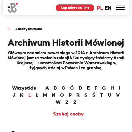
PL
EN
Kup bilety on-line
Zasoby muzeum
Archiwum Historii Mówionej
Głównym zadaniem powstałego w 2014 r. Archiwum Historii
Mówionej jest utrwalenie relacji kilku tysięcy żołnierzy Armii
Krajowej – uczestników Powstania Warszawskiego,
żyjących dzisiaj w Polsce i za granicą.
Wszystkie
A
B
C
Ć
D
E
F
G
H
I
J
K
L
Ł
M
N
O
P
R
S
Ś
T
U
V
W
Z
Ż
Szukaj osoby