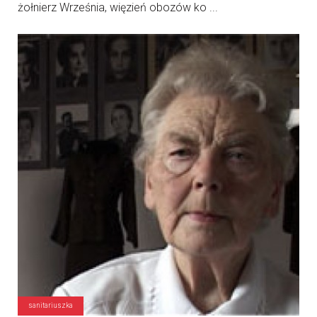
żołnierz Września, więzień obozów ko ...
sanitariuszka