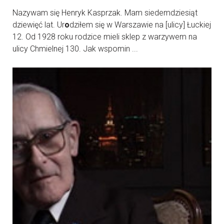
Nazywam się Henryk Kasprzak. Mam siedemdziesiąt
dziewięć lat. Ur
o
dziłem się w Warszawie na [ulicy] Łuckiej
12. Od 1928 roku rodzice mieli sklep z warzywem na
ulicy Chmielnej 130. Jak wspomin ...