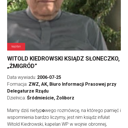
kapitan
WITOLD KIEDROWSKI KSIĄDZ SŁONECZKO,
„ŻMIGRÓD”
Data wywiadu:
2006-07-25
Formacja:
ZWZ, AK, Biuro Informacji Prasowej przy
Delegaturze Rządu
Dzielnica:
Śródmieście, Żoliborz
Mamy dziś nietyp
o
wego rozmówcę, na którego pamięć i
wspomnienia bardzo liczymy, jest nim ksiądz infułat
Witold Kiedrowski, kapelan WP w wojnie obronnej,