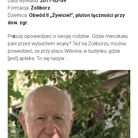
Data wywiadu:
2011-03-09
Formacja:
Żoliborz
Dzielnica:
Obwód II „Żywiciel”, pluton łączności przy
dow. zgr.
Pr
o
szę opowiedzieć o swojej rodzinie. Gdzie mieszkała
pani przed wybuchem wojny? Też na Żoliborzu, można
powiedzieć, że przy placu Wilsona, w budynku, gdzie
[jest] apteka. To się nazyw ...