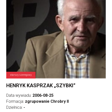
starszy szeregowy
HENRYK KASPRZAK „SZYBKI”
Data wywiadu:
2006-08-25
Formacja:
zgrupowanie Chrobry II
Dzielnica:
-