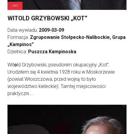
ułan
WITOLD GRZYBOWSKI „KOT”
Data wywiadu:
2009-03-09
Formacja:
Zgrupowanie Stołpecko-Nalibockie, Grupa
„Kampinos”
Dzielnica:
Puszcza Kampinoska
Wit
o
ld Grzybowski, pseudonim okupacyjny „Kot”.
Urodziłem się 4 kwietnia 1928 roku w Moskorzewie
(powiat Włoszczowa, przed wojną to było
województwo kieleckie). Tamtej miejscowości
praktyczni ...