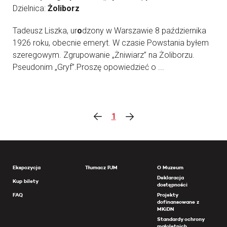
Dzielnica:
Żoliborz
Tadeusz Liszka, ur
o
dzony w Warszawie 8 października
1926 roku, obecnie emeryt. W czasie Powstania byłem
szeregowym. Zgrupowanie „Żniwiarz” na Żoliborzu.
Pseudonim „Gryf”.Proszę opowiedzieć o ...
1
Ekspozycja
Tłumacz PJM
O Muzeum
Deklaracja
Kup bilety
dostępności
FAQ
Projekty
dofinansowane z
MKiDN
Standardy ochrony
małoletnich