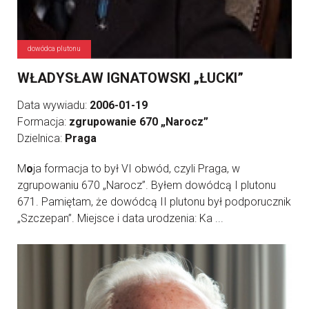
dowódca plutonu
WŁADYSŁAW IGNATOWSKI „ŁUCKI”
Data wywiadu:
2006-01-19
Formacja:
zgrupowanie 670 „Narocz”
Dzielnica:
Praga
M
o
ja formacja to był VI obwód, czyli Praga, w
zgrupowaniu 670 „Narocz”. Byłem dowódcą I plutonu
671. Pamiętam, że dowódcą II plutonu był podporucznik
„Szczepan”. Miejsce i data urodzenia: Ka ...