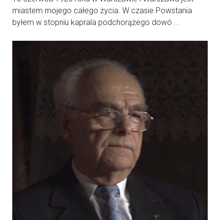
miastem mojego całego życia. W czasie Powstania
byłem w stopniu kaprala podchorążego dowó ...