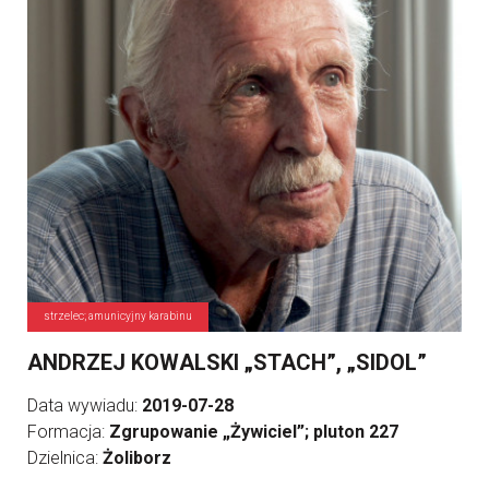
strzelec; amunicyjny karabinu
ANDRZEJ KOWALSKI „STACH”, „SIDOL”
Data wywiadu:
2019-07-28
Formacja:
Zgrupowanie „Żywiciel”; pluton 227
Dzielnica:
Żoliborz