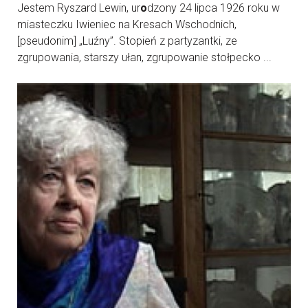
Jestem Ryszard Lewin, ur
o
dzony 24 lipca 1926 roku w
miasteczku Iwieniec na Kresach Wschodnich,
[pseudonim] „Luźny”. Stopień z partyzantki, ze
zgrupowania, starszy ułan, zgrupowanie stołpecko ...