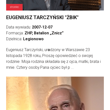
strzelec
EUGENIUSZ TARCZYŃSKI "ŻBIK"
Data wywiadu:
2007-12-07
Formacja:
ZHP, Batalion „Znicz”
Dzielnica:
Legionowo
Eugeniusz Tarczyński, ur
o
dzony w Warszawie 23
listopada 1928 roku,.Proszę opowiedzieć o swojej
rodzinie. Moja rodzina składała się z ojca, matki, brata i
mnie. Cztery osoby.Pana ojciec był p ...