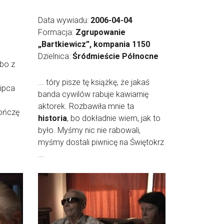
Data wywiadu:
2006-04-04
Formacja:
Zgrupowanie
„Bartkiewicz”, kompania 1150
Dzielnica:
Śródmieście Północne
 bo z
... tóry pisze tę książkę, że jakaś
lipca
banda cywilów rabuje kawiarnię
aktorek. Rozbawiła mnie ta
kończę
historia
, bo dokładnie wiem, jak to
było. Myśmy nic nie rabowali,
myśmy dostali piwnicę na Świętokrz
...