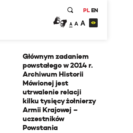
PL
EN
A
A
A
Głównym zadaniem
powstałego w 2014 r.
Archiwum Historii
Mówionej jest
utrwalenie relacji
kilku tysięcy żołnierzy
Armii Krajowej –
uczestników
Powstania