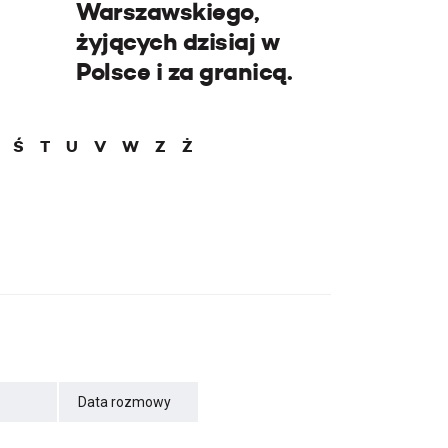
Warszawskiego,
żyjących dzisiaj w
Polsce i za granicą.
Ś
T
U
V
W
Z
Ż
Data rozmowy