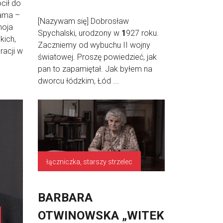
ócił do
mama –
[Nazywam się] Dobrosław
oja
Spychalski, urodzony w
1
927 roku.
kich,
Zaczniemy od wybuchu II wojny
racji w
światowej. Proszę powiedzieć, jak
pan to zapamiętał. Jak byłem na
dworcu łódzkim, Łód ...
łączniczka, starszy strzelec
BARBARA
OTWINOWSKA „WITEK