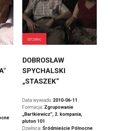
strzelec
DOBROSŁAW
A"
SPYCHALSKI
„STASZEK”
Data wywiadu:
2010-06-11
Formacja:
Zgrupowanie
„Bartkiewicz”, 2. kompania,
ocne
pluton 101
Dzielnica:
Śródmieście Północne