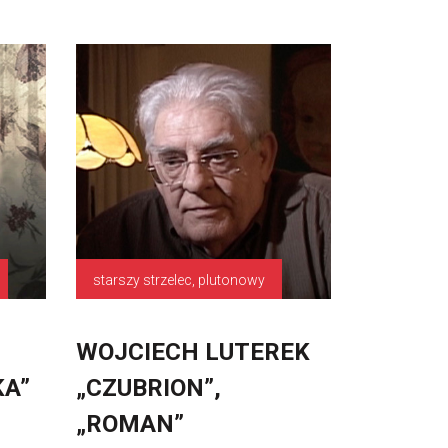
starszy strzelec, plutonowy
WOJCIECH LUTEREK
KA”
„CZUBRION”,
„ROMAN”