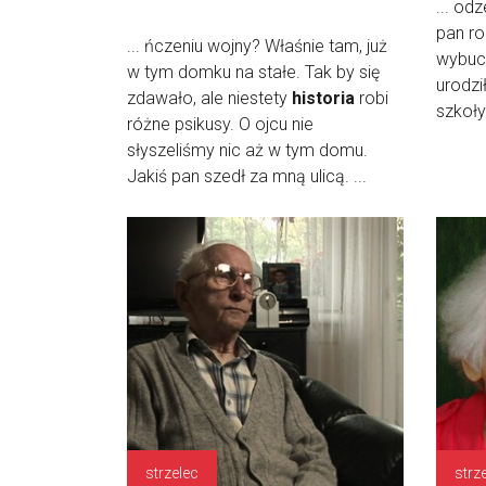
... od
pan ro
... ńczeniu wojny? Właśnie tam, już
wybuc
w tym domku na stałe. Tak by się
urodzi
zdawało, ale niestety
historia
robi
szkoły
różne psikusy. O ojcu nie
słyszeliśmy nic aż w tym domu.
Jakiś pan szedł za mną ulicą. ...
strzelec
strz