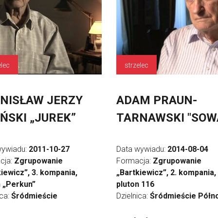
elec
strzelec
NISŁAW JERZY
ADAM PRAUN-
ŃSKI „JUREK”
TARNAWSKI "SOW
wywiadu:
2011-10-27
Data wywiadu:
2014-08-04
cja:
Zgrupowanie
Formacja:
Zgrupowanie
iewicz”, 3. kompania,
„Bartkiewicz”, 2. kompania,
n „Perkun”
pluton 116
ica:
Śródmieście
Dzielnica:
Śródmieście Półn