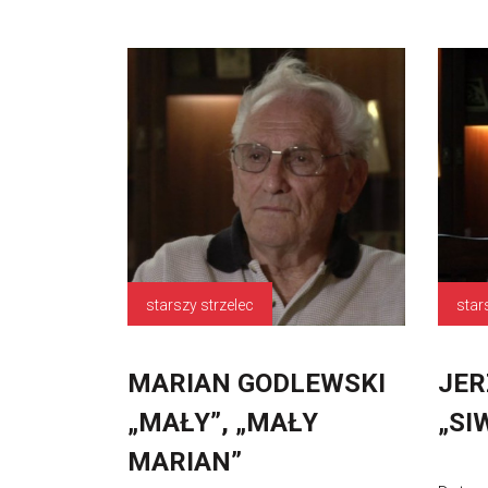
starszy strzelec
star
MARIAN GODLEWSKI
JER
„MAŁY”, „MAŁY
„SI
MARIAN”