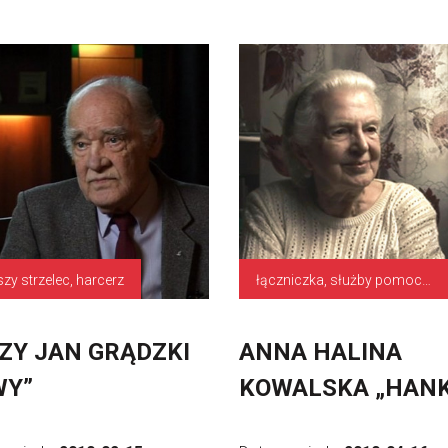
szy strzelec, harcerz
łączniczka, służby pomocnicze
ZY JAN GRĄDZKI
ANNA HALINA
WY”
KOWALSKA „HAN