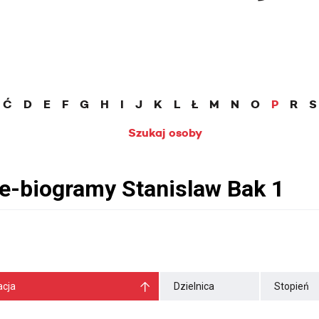
Ć
D
E
F
G
H
I
J
K
L
Ł
M
N
O
P
R
S
Szukaj osoby
cja
Dzielnica
Stopień