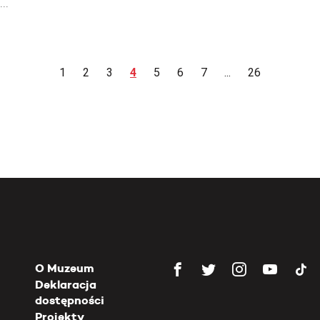
...
1
2
3
4
5
6
7
...
26
O Muzeum
Deklaracja
dostępności
Projekty