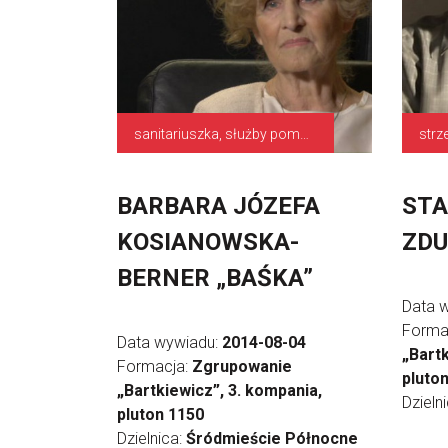
sanitariuszka, służby pomocnicze
strz
BARBARA JÓZEFA
STA
KOSIANOWSKA-
ZDU
BERNER „BAŚKA”
Data 
Forma
Data wywiadu:
2014-08-04
„Bartk
Formacja:
Zgrupowanie
pluto
„Bartkiewicz”, 3. kompania,
Dzieln
pluton 1150
Dzielnica:
Śródmieście Północne