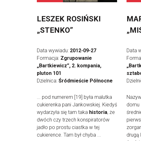
LESZEK ROSIŃSKI
MAR
„STENKO”
„MI
Data wywiadu:
2012-09-27
Data 
Formacja:
Zgrupowanie
Forma
„Bartkiewicz”, 2. kompania,
„Bart
pluton 101
sztab
Dzielnica:
Śródmieście Północne
Dzieln
... pod numerem [19] była malutka
Nazyw
cukierenka pani Jankowskiej. Kiedyś
domu 
wydarzyła się tam taka
historia
, że
średni
dwóch czy trzech konspiratorów
pierws
jadło po prostu ciastka w tej
zorga
cukierence. Tam był chyba ...
drugą 