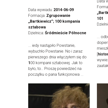
Data 
Forma
Data wywiadu:
2014-06-09
„Bartk
Formacja:
Zgrupowanie
101
„Bartkiewicz”; 100 kompania
Dzieln
sztabowa
Dzielnica:
Śródmieście Północne
... od
dopier
... iedy nastąpiło Powstanie,
mieszk
wybuchło Powstanie. No i zaraz
[
histo
pierwszego dnia włączyłem się do
wywiez
1
00 kompanii sztabowej. Jak to
zaatak
było, to… Proszę powiedzieć na
początku o pana funkcjonowa ...