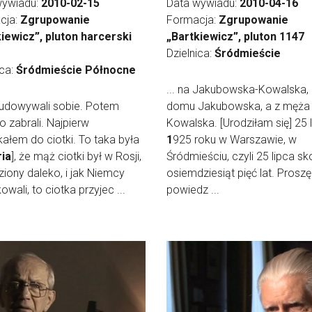
wywiadu:
2010-02-15
Data wywiadu:
2010-04-16
cja:
Zgrupowanie
Formacja:
Zgrupowanie
iewicz”, pluton harcerski
„Bartkiewicz”, pluton 1147
Dzielnica:
Śródmieście
ica:
Śródmieście Północne
... na Jakubowska-Kowalska,
budowywali sobie. Potem
domu Jakubowska, a z męża
o zabrali. Najpierw
Kowalska. [Urodziłam się] 25 
ałem do ciotki. To taka była
1
925 roku w Warszawie, w
ria
], że mąż ciotki był w Rosji,
Śródmieściu, czyli 25 lipca s
iony daleko, i jak Niemcy
osiemdziesiąt pięć lat. Proszę
owali, to ciotka przyjec ...
powiedz ...