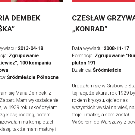
IA DEMBEK
CZESŁAW GRZYW
ŚKA”
„KONRAD”
wywiadu:
2013-04-18
Data wywiadu:
2008-11-17
cja:
Zgrupowanie
Formacja:
Zgrupowanie "Gur
kiewicz”, 100 kompania
pluton 191
owa
Dzielnica:
Śródmieście
ica:
Śródmieście Północne
Urodziłem się w Grabowie St
am się Maria Dembek, z
tej racji, że akurat rok
1
929 by
Zapart. Mam wykształcenie
rokiem kryzysu, ojciec nas
e, w
1
939 roku skończyłam
wszystkich wysłał na wieś, na
zą klasę licealną, potem
troje, i matkę, a sam został.
nizowałam na kompletach
Wróciłem do Warszawy z powr
klasę, tak że mam maturę i