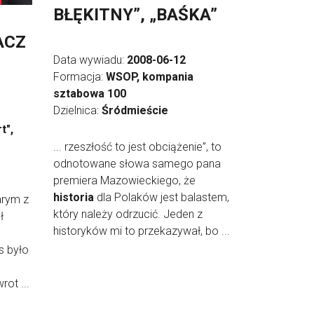
BŁĘKITNY”, „BAŚKA”
ACZ
Data wywiadu:
2008-06-12
Formacja:
WSOP, kompania
sztabowa 100
Dzielnica:
Śródmieście
t",
... rzeszłość to jest obciążenie”, to
odnotowane słowa samego pana
premiera Mazowieckiego, że
historia
dla Polaków jest balastem,
arym z
który należy odrzucić. Jeden z
ł
historyków mi to przekazywał, bo ...
s było
ot ...