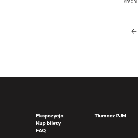
średni 
Ekspozycja
Tłumacz PJM
Kup bilety
FAQ