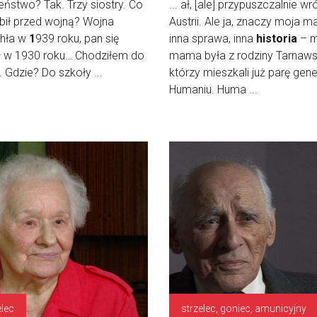
zeństwo? Tak. Trzy siostry. Co
... ał, [ale] przypuszczalnie wr
bił przed wojną? Wojna
Austrii. Ale ja, znaczy moja 
hła w
1
939 roku, pan się
inna sprawa, inna
historia
– m
ł w 1930 roku… Chodziłem do
mama była z rodziny Tarnaws
. Gdzie? Do szkoły ...
którzy mieszkali już parę gene
Humaniu. Huma ...
elec
strzelec, goniec, amunicyjny