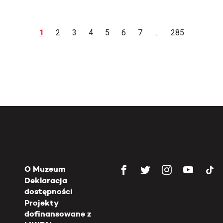
1
2
3
4
5
6
7
...
285
O Muzeum
Deklaracja
dostępności
Projekty
dofinansowane z