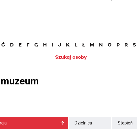
Ć
D
E
F
G
H
I
J
K
L
Ł
M
N
O
P
R
S
Szukaj osoby
cja
Dzielnica
Stopień