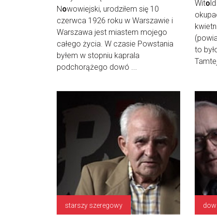
Wit
o
l
N
o
wowiejski, urodziłem się 10
okupac
czerwca 1926 roku w Warszawie i
kwiet
Warszawa jest miastem mojego
(powi
całego życia. W czasie Powstania
to był
byłem w stopniu kaprala
Tamtej
podchorążego dowó ...
starszy szeregowy
dow