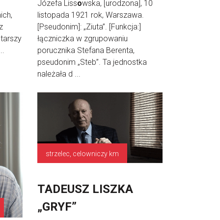
Józefa Liss
o
wska, [urodzona], 10
ich,
listopada 1921 rok, Warszawa.
z
[Pseudonim]: „Ziuta”. [Funkcja:]
starszy
łączniczka w zgrupowaniu
..
porucznika Stefana Berenta,
pseudonim „Steb”. Ta jednostka
należała d ...
strzelec, celowniczy km
TADEUSZ LISZKA
„GRYF”