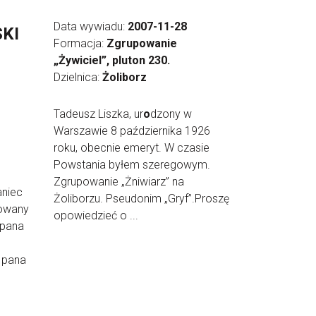
Data wywiadu:
2007-11-28
KI
Formacja:
Zgrupowanie
„Żywiciel”, pluton 230.
Dzielnica:
Żoliborz
Tadeusz Liszka, ur
o
dzony w
Warszawie 8 października 1926
roku, obecnie emeryt. W czasie
Powstania byłem szeregowym.
Zgrupowanie „Żniwiarz” na
aniec
Żoliborzu. Pseudonim „Gryf”.Proszę
howany
opowiedzieć o ...
 pana
 pana