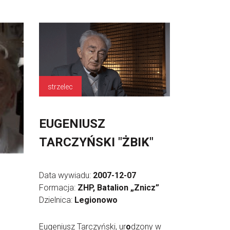
strzelec
EUGENIUSZ
TARCZYŃSKI "ŻBIK"
Data wywiadu:
2007-12-07
Formacja:
ZHP, Batalion „Znicz”
Dzielnica:
Legionowo
Eugeniusz Tarczyński, ur
o
dzony w