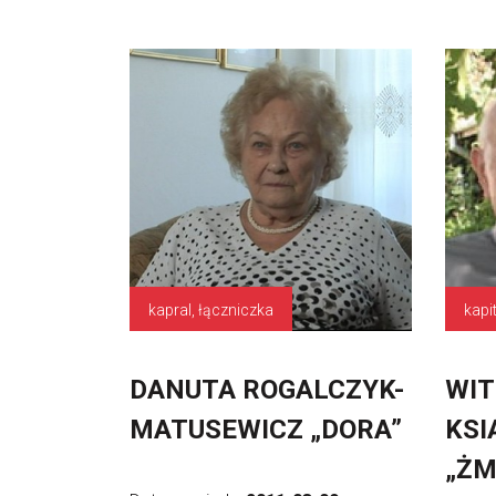
kapral, łączniczka
kapi
DANUTA ROGALCZYK-
WIT
MATUSEWICZ „DORA”
KSI
„ŻM