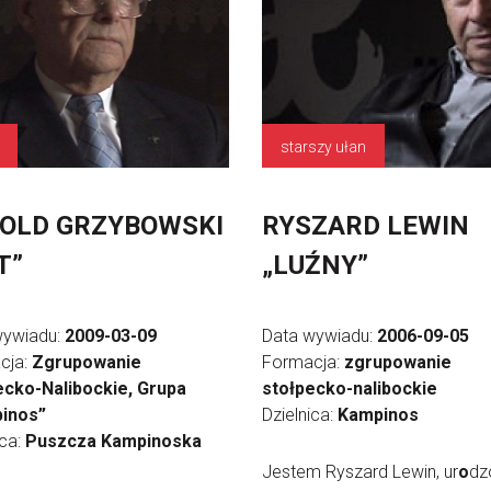
starszy ułan
OLD GRZYBOWSKI
RYSZARD LEWIN
T”
„LUŹNY”
wywiadu:
2009-03-09
Data wywiadu:
2006-09-05
cja:
Zgrupowanie
Formacja:
zgrupowanie
ecko-Nalibockie, Grupa
stołpecko-nalibockie
inos”
Dzielnica:
Kampinos
ica:
Puszcza Kampinoska
Jestem Ryszard Lewin, ur
o
dz