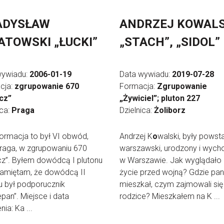
ADYSŁAW
ANDRZEJ KOWALS
ATOWSKI „ŁUCKI”
„STACH”, „SIDOL”
wywiadu:
2006-01-19
Data wywiadu:
2019-07-28
cja:
zgrupowanie 670
Formacja:
Zgrupowanie
cz”
„Żywiciel”; pluton 227
ica:
Praga
Dzielnica:
Żoliborz
formacja to był VI obwód,
Andrzej K
o
walski, były powst
Praga, w zgrupowaniu 670
warszawski, urodzony i wyc
z”. Byłem dowódcą I plutonu
w Warszawie. Jak wyglądało
Pamiętam, że dowódcą II
życie przed wojną? Gdzie pan
u był podporucznik
mieszkał, czym zajmowali się
pan”. Miejsce i data
rodzice? Mieszkałem na K ...
ia: Ka ...