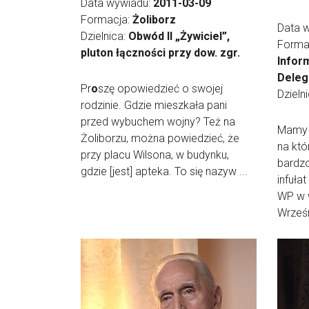
Data wywiadu:
2011-03-09
Formacja:
Żoliborz
Data 
Dzielnica:
Obwód II „Żywiciel”,
Forma
pluton łączności przy dow. zgr.
Infor
Deleg
Pr
o
szę opowiedzieć o swojej
Dzieln
rodzinie. Gdzie mieszkała pani
przed wybuchem wojny? Też na
Mamy d
Żoliborzu, można powiedzieć, że
na któ
przy placu Wilsona, w budynku,
bardzo
gdzie [jest] apteka. To się nazyw ...
infuła
WP w w
Wrześn