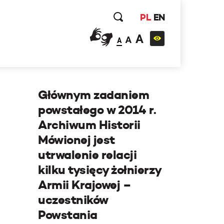
PL
EN
A
A
A
Głównym zadaniem
powstałego w 2014 r.
Archiwum Historii
Mówionej jest
utrwalenie relacji
kilku tysięcy żołnierzy
Armii Krajowej –
uczestników
Powstania