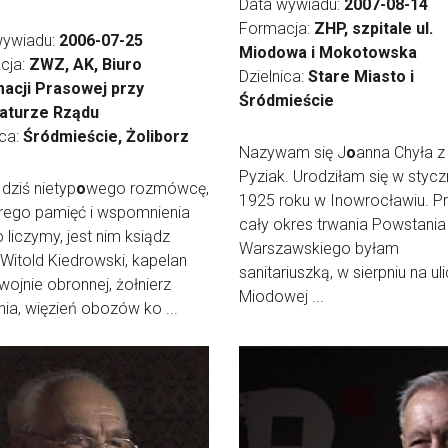
Data wywiadu:
2007-08-14
Formacja:
ZHP, szpitale ul.
wywiadu:
2006-07-25
Miodowa i Mokotowska
cja:
ZWZ, AK, Biuro
Dzielnica:
Stare Miasto i
macji Prasowej przy
Śródmieście
aturze Rządu
ica:
Śródmieście, Żoliborz
Nazywam się J
o
anna Chyła 
Pyziak. Urodziłam się w stycz
ziś nietyp
o
wego rozmówcę,
1925 roku w Inowrocławiu. P
rego pamięć i wspomnienia
cały okres trwania Powstania
 liczymy, jest nim ksiądz
Warszawskiego byłam
t Witold Kiedrowski, kapelan
sanitariuszką, w sierpniu na ul
ojnie obronnej, żołnierz
Miodowej ...
ia, więzień obozów ko ...