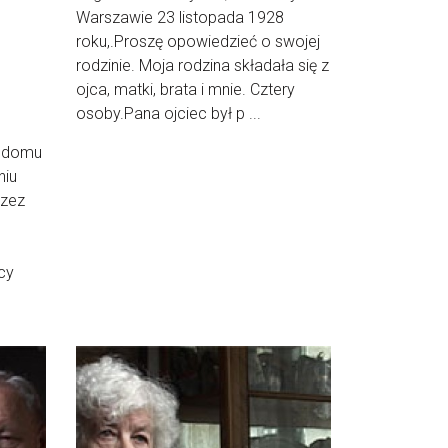
Warszawie 23 listopada 1928
roku,.Proszę opowiedzieć o swojej
rodzinie. Moja rodzina składała się z
ojca, matki, brata i mnie. Cztery
osoby.Pana ojciec był p ...
z domu
niu
rzez
icy