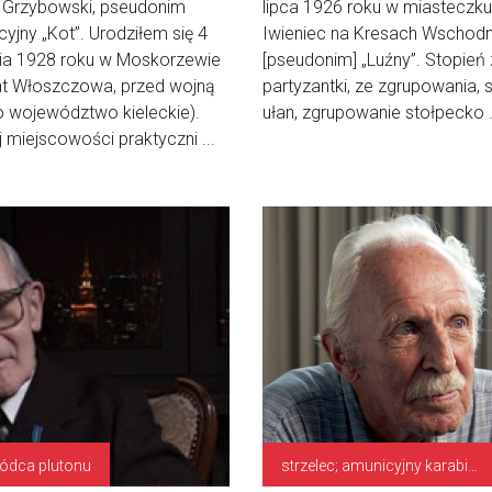
d Grzybowski, pseudonim
lipca 1926 roku w miasteczku
yjny „Kot”. Urodziłem się 4
Iwieniec na Kresach Wschodn
nia 1928 roku w Moskorzewie
[pseudonim] „Luźny”. Stopień 
at Włoszczowa, przed wojną
partyzantki, ze zgrupowania, 
o województwo kieleckie).
ułan, zgrupowanie stołpecko .
 miejscowości praktyczni ...
ódca plutonu
strzelec; amunicyjny karabinu