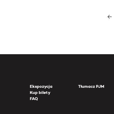
Ekspozycja
Tłumacz PJM
Kup bilety
FAQ