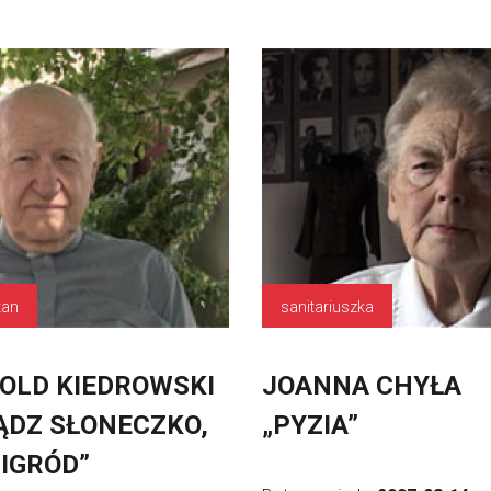
tan
sanitariuszka
OLD KIEDROWSKI
JOANNA CHYŁA
ĄDZ SŁONECZKO,
„PYZIA”
IGRÓD”