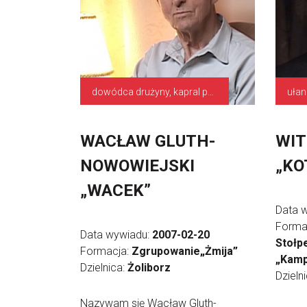
dowódca drużyny, kapral podchorąży
ułan
WACŁAW GLUTH-
WIT
NOWOWIEJSKI
„KO
„WACEK”
Data 
Forma
Data wywiadu:
2007-02-20
Stołp
Formacja:
Zgrupowanie„Żmija”
„Kamp
Dzielnica:
Żoliborz
Dzieln
Nazywam się Wacław Gluth-