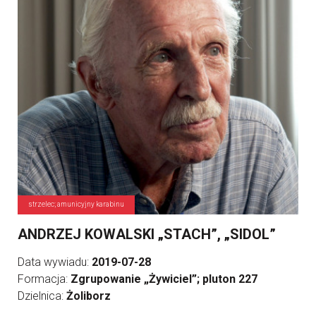
strzelec; amunicyjny karabinu
ANDRZEJ KOWALSKI „STACH”, „SIDOL”
Data wywiadu:
2019-07-28
Formacja:
Zgrupowanie „Żywiciel”; pluton 227
Dzielnica:
Żoliborz