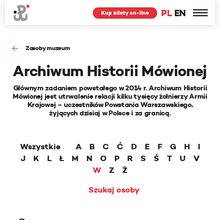
PL
EN
Kup bilety on-line
Zasoby muzeum
Archiwum Historii Mówionej
Głównym zadaniem powstałego w 2014 r. Archiwum Historii
Mówionej jest utrwalenie relacji kilku tysięcy żołnierzy Armii
Krajowej – uczestników Powstania Warszawskiego,
żyjących dzisiaj w Polsce i za granicą.
Wszystkie
A
B
C
Ć
D
E
F
G
H
I
J
K
L
Ł
M
N
O
P
R
S
Ś
T
U
V
W
Z
Ż
Szukaj osoby