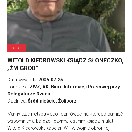
kapitan
WITOLD KIEDROWSKI KSIĄDZ SŁONECZKO,
„ŻMIGRÓD”
Data wywiadu:
2006-07-25
Formacja:
ZWZ, AK, Biuro Informacji Prasowej przy
Delegaturze Rządu
Dzielnica:
Śródmieście, Żoliborz
Mamy dziś nietyp
o
wego rozmówcę, na którego pamięć i
wspomnienia bardzo liczymy, jest nim ksiądz infułat
Witold Kiedrowski, kapelan WP w wojnie obronnej,