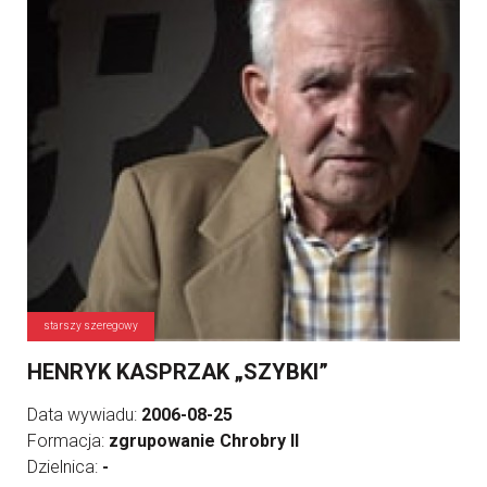
starszy szeregowy
HENRYK KASPRZAK „SZYBKI”
Data wywiadu:
2006-08-25
Formacja:
zgrupowanie Chrobry II
Dzielnica:
-