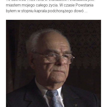
miastem mojego całego życia. W czasie Powstania
byłem w stopniu kaprala podchorążego dowó ...