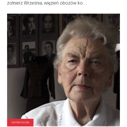
żołnierz Września, więzień obozów ko ...
sanitariuszka