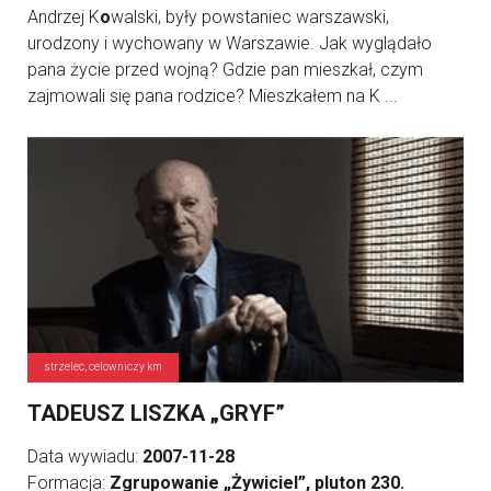
Andrzej K
o
walski, były powstaniec warszawski,
urodzony i wychowany w Warszawie. Jak wyglądało
pana życie przed wojną? Gdzie pan mieszkał, czym
zajmowali się pana rodzice? Mieszkałem na K ...
strzelec, celowniczy km
TADEUSZ LISZKA „GRYF”
Data wywiadu:
2007-11-28
Formacja:
Zgrupowanie „Żywiciel”, pluton 230.