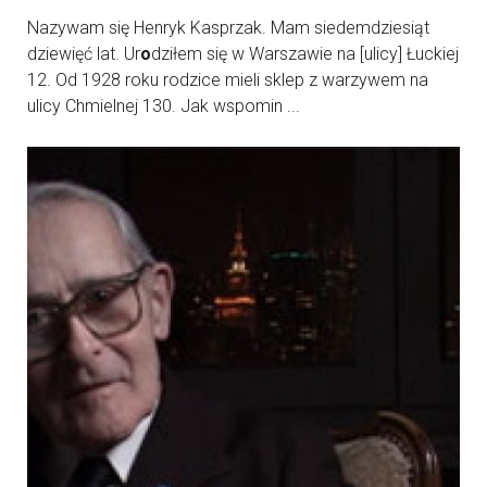
Nazywam się Henryk Kasprzak. Mam siedemdziesiąt
dziewięć lat. Ur
o
dziłem się w Warszawie na [ulicy] Łuckiej
12. Od 1928 roku rodzice mieli sklep z warzywem na
ulicy Chmielnej 130. Jak wspomin ...