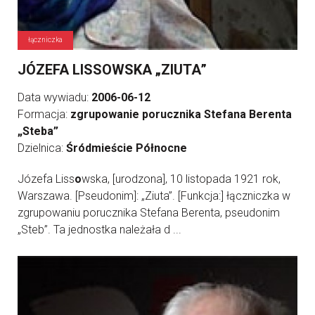
łączniczka
JÓZEFA LISSOWSKA „ZIUTA”
Data wywiadu:
2006-06-12
Formacja:
zgrupowanie porucznika Stefana Berenta
„Steba”
Dzielnica:
Śródmieście Północne
Józefa Liss
o
wska, [urodzona], 10 listopada 1921 rok,
Warszawa. [Pseudonim]: „Ziuta”. [Funkcja:] łączniczka w
zgrupowaniu porucznika Stefana Berenta, pseudonim
„Steb”. Ta jednostka należała d ...