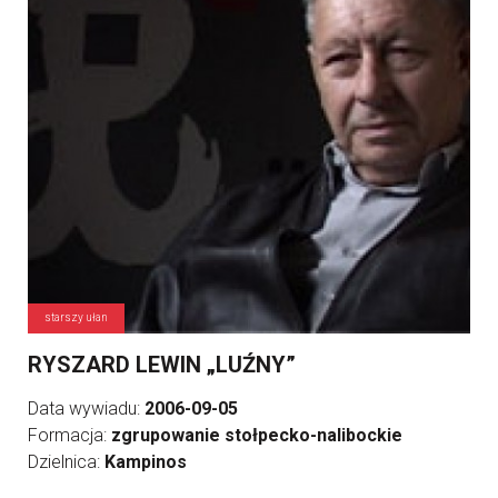
starszy ułan
RYSZARD LEWIN „LUŹNY”
Data wywiadu:
2006-09-05
Formacja:
zgrupowanie stołpecko-nalibockie
Dzielnica:
Kampinos