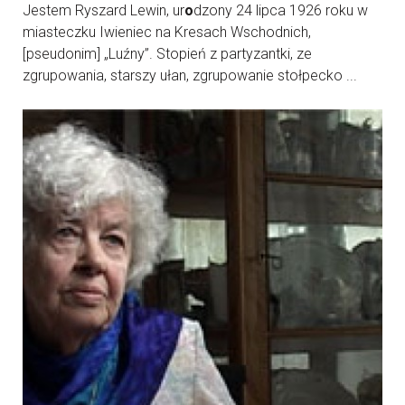
Jestem Ryszard Lewin, ur
o
dzony 24 lipca 1926 roku w
miasteczku Iwieniec na Kresach Wschodnich,
[pseudonim] „Luźny”. Stopień z partyzantki, ze
zgrupowania, starszy ułan, zgrupowanie stołpecko ...