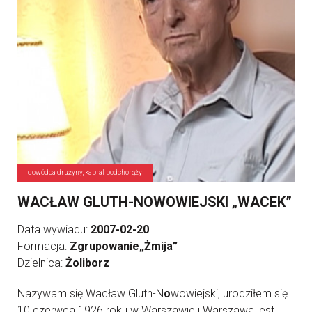
dowódca drużyny, kapral podchorąży
WACŁAW GLUTH-NOWOWIEJSKI „WACEK”
Data wywiadu:
2007-02-20
Formacja:
Zgrupowanie„Żmija”
Dzielnica:
Żoliborz
Nazywam się Wacław Gluth-N
o
wowiejski, urodziłem się
10 czerwca 1926 roku w Warszawie i Warszawa jest