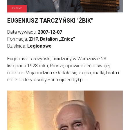
strzelec
EUGENIUSZ TARCZYŃSKI "ŻBIK"
Data wywiadu:
2007-12-07
Formacja:
ZHP, Batalion „Znicz”
Dzielnica:
Legionowo
Eugeniusz Tarczyński, ur
o
dzony w Warszawie 23
listopada 1928 roku,.Proszę opowiedzieć o swojej
rodzinie. Moja rodzina składała się z ojca, matki, brata i
mnie. Cztery osoby.Pana ojciec był p ...