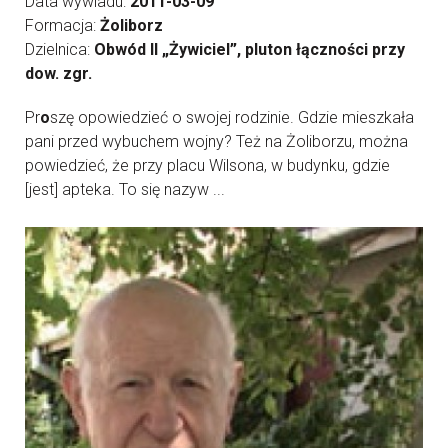
Data wywiadu:
2011-03-09
Formacja:
Żoliborz
Dzielnica:
Obwód II „Żywiciel”, pluton łączności przy
dow. zgr.
Pr
o
szę opowiedzieć o swojej rodzinie. Gdzie mieszkała
pani przed wybuchem wojny? Też na Żoliborzu, można
powiedzieć, że przy placu Wilsona, w budynku, gdzie
[jest] apteka. To się nazyw ...