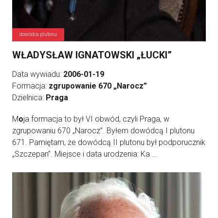
dowódca plutonu
WŁADYSŁAW IGNATOWSKI „ŁUCKI”
Data wywiadu:
2006-01-19
Formacja:
zgrupowanie 670 „Narocz”
Dzielnica:
Praga
M
o
ja formacja to był VI obwód, czyli Praga, w
zgrupowaniu 670 „Narocz”. Byłem dowódcą I plutonu
671. Pamiętam, że dowódcą II plutonu był podporucznik
„Szczepan”. Miejsce i data urodzenia: Ka ...