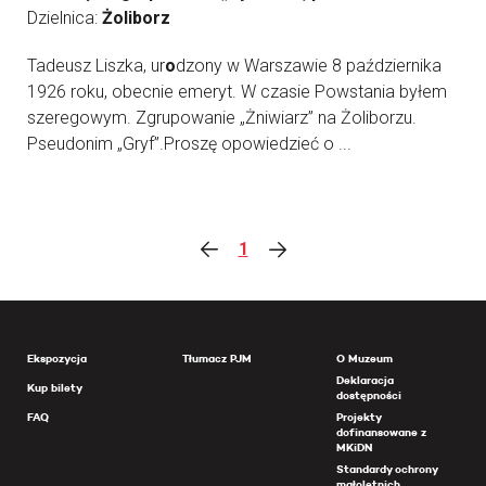
Dzielnica:
Żoliborz
Tadeusz Liszka, ur
o
dzony w Warszawie 8 października
1926 roku, obecnie emeryt. W czasie Powstania byłem
szeregowym. Zgrupowanie „Żniwiarz” na Żoliborzu.
Pseudonim „Gryf”.Proszę opowiedzieć o ...
1
Ekspozycja
Tłumacz PJM
O Muzeum
Deklaracja
Kup bilety
dostępności
FAQ
Projekty
dofinansowane z
MKiDN
Standardy ochrony
małoletnich