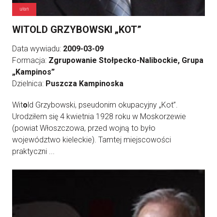
ułan
WITOLD GRZYBOWSKI „KOT”
Data wywiadu:
2009-03-09
Formacja:
Zgrupowanie Stołpecko-Nalibockie, Grupa
„Kampinos”
Dzielnica:
Puszcza Kampinoska
Wit
o
ld Grzybowski, pseudonim okupacyjny „Kot”.
Urodziłem się 4 kwietnia 1928 roku w Moskorzewie
(powiat Włoszczowa, przed wojną to było
województwo kieleckie). Tamtej miejscowości
praktyczni ...