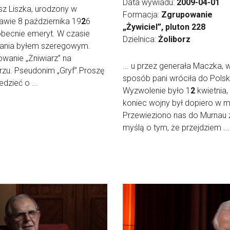
Data wywiadu:
2009-04-01
z Liszka, urodzony w
Formacja:
Zgrupowanie
wie 8 października 19
2
6
„Żywiciel”, pluton 228
obecnie emeryt. W czasie
Dzielnica:
Żoliborz
ania byłem szeregowym.
wanie „Żniwiarz” na
... u przez generała Maczka, w
rzu. Pseudonim „Gryf”.Proszę
sposób pani wróciła do Polski
dzieć o ...
Wyzwolenie było 1
2
kwietnia,
koniec wojny był dopiero w m
Przewieziono nas do Murnau 
myślą o tym, że przejdziem ...