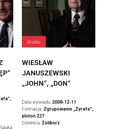
strzelec
Z
WIESŁAW
ĘP”
JANUSZEWSKI
„JOHN”, „DON”
afa”,
Data wywiadu:
2008-12-11
Formacja:
Zgrupowanie „Żyrafa”,
pluton 227
Dzielnica:
Żoliborz
. Nauka