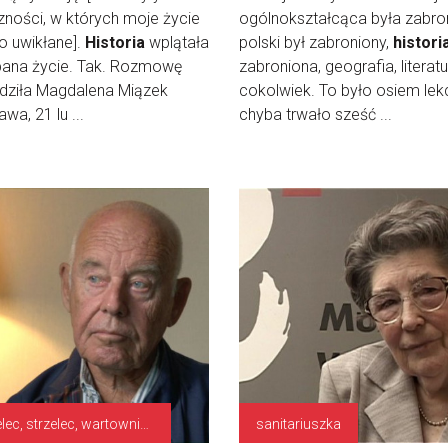
zności, w których moje życie
ogólnokształcąca była zabro
o uwikłane].
Historia
wplątała
polski był zabroniony,
histori
pana życie. Tak. Rozmowę
zabroniona, geografia, literatu
dziła Magdalena Miązek
cokolwiek. To było osiem lekc
wa, 21 lu ...
chyba trwało sześć ...
strzelec, strzelec, wartownik, służby pomocnicze
sanitariuszka