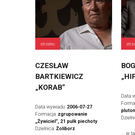
strzelec
strz
CZESŁAW
BO
BARTKIEWICZ
„HI
„KORAB”
Data 
Forma
Data wywiadu:
2006-07-27
pluto
Formacja:
zgrupowanie
Dzieln
„Żywiciel”, 21 pułk piechoty
Dzielnica:
Żoliborz
... w t