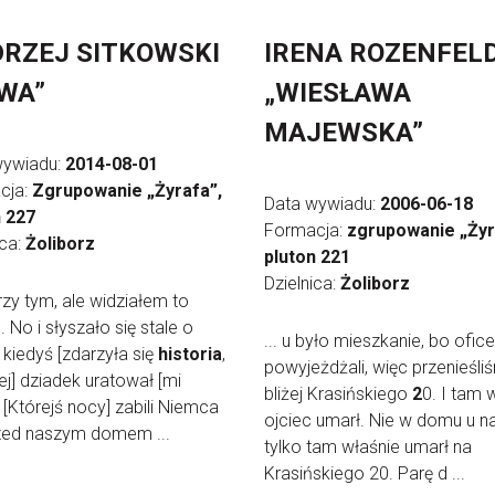
RZEJ SITKOWSKI
IRENA ROZENFEL
WA”
„WIESŁAWA
MAJEWSKA”
wywiadu:
2014-08-01
cja:
Zgrupowanie „Żyrafa”,
Data wywiadu:
2006-06-18
n 227
Formacja:
zgrupowanie „Żyr
ica:
Żoliborz
pluton 221
Dzielnica:
Żoliborz
przy tym, ale widziałem to
 No i słyszało się stale o
... u było mieszkanie, bo ofic
 kiedyś [zdarzyła się
historia
,
powyjeżdżali, więc przenieśli
ej] dziadek uratował [mi
bliżej Krasińskiego
2
0. I tam 
. [Którejś nocy] zabili Niemca
ojciec umarł. Nie w domu u na
rzed naszym domem ...
tylko tam właśnie umarł na
Krasińskiego 20. Parę d ...