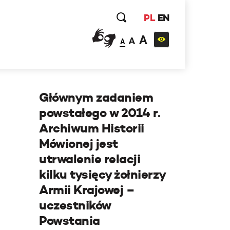
PL
EN
A
A
A
Głównym zadaniem
powstałego w 2014 r.
Archiwum Historii
Mówionej jest
utrwalenie relacji
kilku tysięcy żołnierzy
Armii Krajowej –
uczestników
Powstania