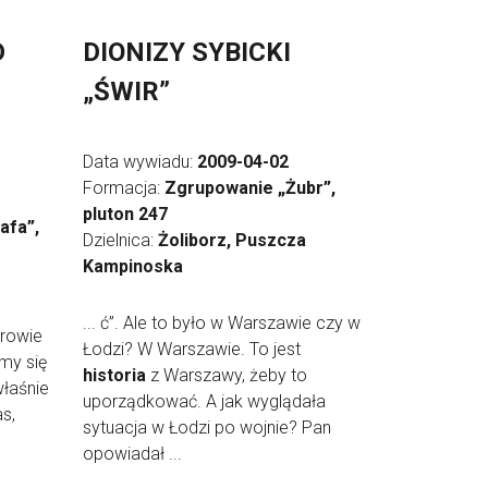
D
DIONIZY SYBICKI
„ŚWIR”
Data wywiadu:
2009-04-02
Formacja:
Zgrupowanie „Żubr”,
pluton 247
afa”,
Dzielnica:
Żoliborz, Puszcza
Kampinoska
... ć”. Ale to było w Warszawie czy w
erowie
Łodzi? W Warszawie. To jest
śmy się
historia
z Warszawy, żeby to
właśnie
uporządkować. A jak wyglądała
s,
sytuacja w Łodzi po wojnie? Pan
opowiadał ...