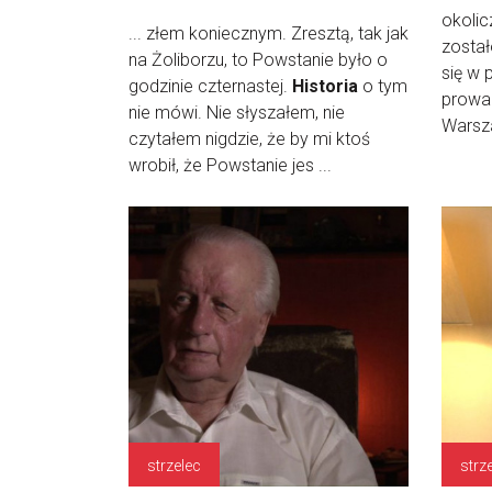
okolic
... złem koniecznym. Zresztą, tak jak
został
na Żoliborzu, to Powstanie było o
się w 
godzinie czternastej.
Historia
o tym
prowa
nie mówi. Nie słyszałem, nie
Warsza
czytałem nigdzie, że by mi ktoś
wrobił, że Powstanie jes ...
strzelec