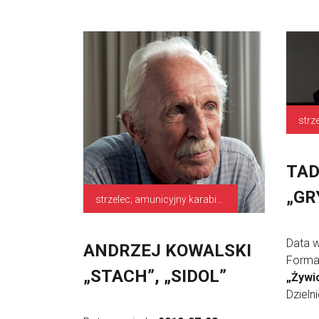
strz
TAD
„GR
strzelec; amunicyjny karabinu
Data 
ANDRZEJ KOWALSKI
Forma
„STACH”, „SIDOL”
„Żywic
Dzieln