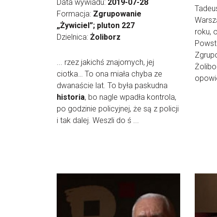
Data wywiadu:
2019-07-28
Tadeus
Formacja:
Zgrupowanie
Warsza
„Żywiciel”; pluton 227
roku, 
Dzielnica:
Żoliborz
Powst
Zgrupo
... rzez jakichś znajomych, jej
Żolibo
ciotka… To ona miała chyba ze
opowie
dwanaście lat. To była paskudna
historia
, bo nagle wpadła kontrola,
po godzinie policyjnej, że są z policji
i tak dalej. Weszli do ś ...