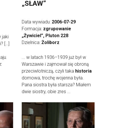
„SŁAW”
Data wywiadu:
2006-07-29
Formacja:
zgrupowanie
„Żywiciel”, Pluton 228
 jaki
Dzielnica:
Żoliborz
? […]
aju.
... w latach 1936–1939 już był w
z
Warszawie i zajmował się obroną
przeciwlotniczą, czyli taka
historia
domowa, trochę wojenna była.
Pana siostra była starsza? Miałem
dwie siostry, obie zres ...