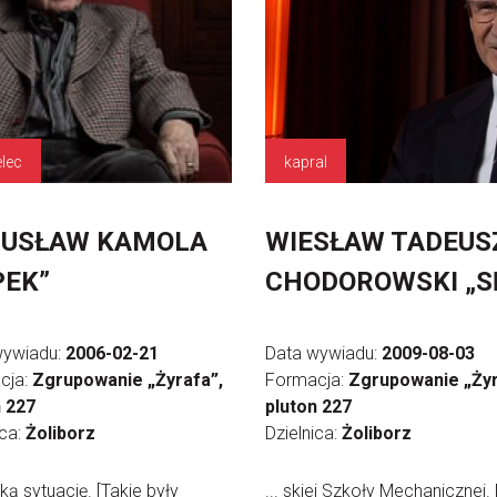
elec
kapral
GUSŁAW KAMOLA
WIESŁAW TADEUS
PEK”
CHODOROWSKI „S
wywiadu:
2006-02-21
Data wywiadu:
2009-08-03
cja:
Zgrupowanie „Żyrafa”,
Formacja:
Zgrupowanie „Żyr
n 227
pluton 227
ica:
Żoliborz
Dzielnica:
Żoliborz
aką sytuację. [Takie były
... skiej Szkoły Mechanicznej