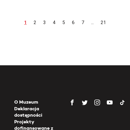
1
2
3
4
5
6
7
...
21
O Muzeum
Deklaracja
dostępności
Projekty
dofinansowane z