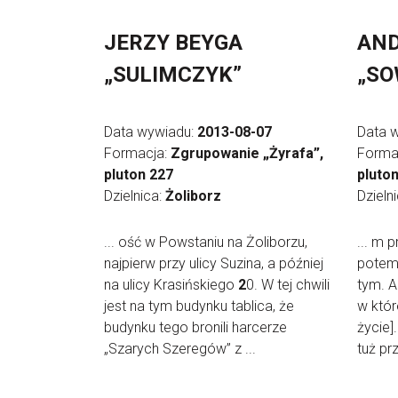
JERZY BEYGA
AND
„SULIMCZYK”
„SO
Data wywiadu:
2013-08-07
Data 
Formacja:
Zgrupowanie „Żyrafa”,
Forma
pluton 227
pluto
Dzielnica:
Żoliborz
Dzieln
... ość w Powstaniu na Żoliborzu,
... m 
najpierw przy ulicy Suzina, a później
potem.
na ulicy Krasińskiego
2
0. W tej chwili
tym. A
jest na tym budynku tablica, że
w któr
budynku tego bronili harcerze
życie]
„Szarych Szeregów” z ...
tuż p