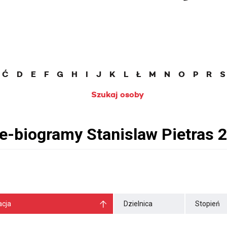
Ć
D
E
F
G
H
I
J
K
L
Ł
M
N
O
P
R
S
Szukaj osoby
cja
Dzielnica
Stopień