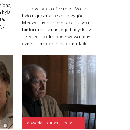
niona,
... ktowany jako żołnierz… Wiele
a
była
było najrozmaitszych przygód.
ra,
Między innymi może taka dziwna
ji,
historia
, bo z naszego budynku, z
trzeciego pietra obserwowaliśmy
działa niemieckie za torami kolejo ...
dowódca plutonu; podporucznik, kapitan