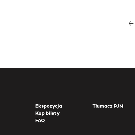
Ekspozycja
Tłumacz PJM
Kup bilety
FAQ