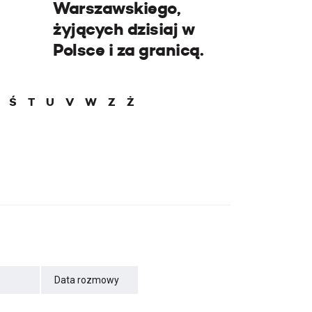
Warszawskiego,
żyjących dzisiaj w
Polsce i za granicą.
Ś
T
U
V
W
Z
Ż
Data rozmowy