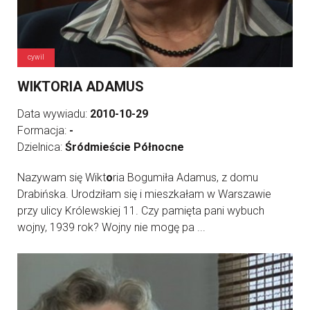
cywil
WIKTORIA ADAMUS
Data wywiadu:
2010-10-29
Formacja:
-
Dzielnica:
Śródmieście Północne
Nazywam się Wikt
o
ria Bogumiła Adamus, z domu
Drabińska. Urodziłam się i mieszkałam w Warszawie
przy ulicy Królewskiej 11. Czy pamięta pani wybuch
wojny, 1939 rok? Wojny nie mogę pa ...