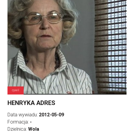
cywil
HENRYKA ADRES
Data wywiadu:
2012-05-09
Formacja:
-
Dzielnica:
Wola