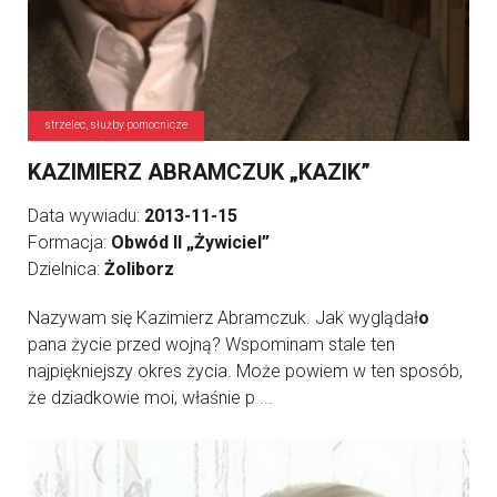
strzelec, służby pomocnicze
KAZIMIERZ ABRAMCZUK „KAZIK”
Data wywiadu:
2013-11-15
Formacja:
Obwód II „Żywiciel”
Dzielnica:
Żoliborz
Nazywam się Kazimierz Abramczuk. Jak wyglądał
o
pana życie przed wojną? Wspominam stale ten
najpiękniejszy okres życia. Może powiem w ten sposób,
że dziadkowie moi, właśnie p ...