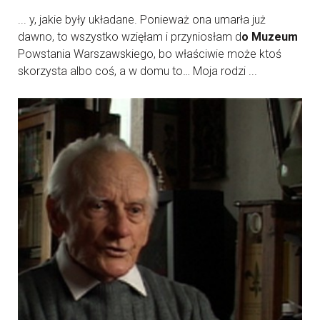
... y, jakie były układane. Ponieważ ona umarła już
dawno, to wszystko wzięłam i przyniosłam d
o Muzeum
Powstania Warszawskiego, bo właściwie może ktoś
skorzysta albo coś, a w domu to… Moja rodzi ...