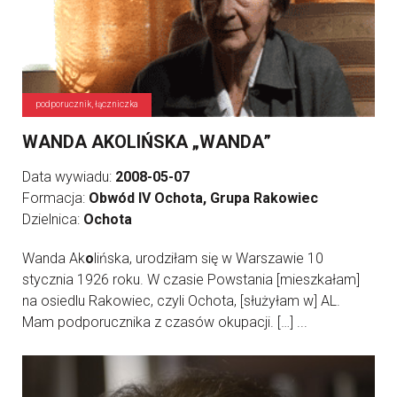
podporucznik, łączniczka
WANDA AKOLIŃSKA „WANDA”
Data wywiadu:
2008-05-07
Formacja:
Obwód IV Ochota, Grupa Rakowiec
Dzielnica:
Ochota
Wanda Ak
o
lińska, urodziłam się w Warszawie 10
stycznia 1926 roku. W czasie Powstania [mieszkałam]
na osiedlu Rakowiec, czyli Ochota, [służyłam w] AL.
Mam podporucznika z czasów okupacji. […] ...