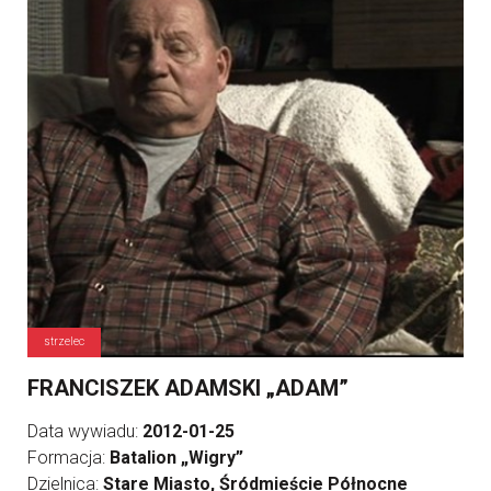
strzelec
FRANCISZEK ADAMSKI „ADAM”
Data wywiadu:
2012-01-25
Formacja:
Batalion „Wigry”
Dzielnica:
Stare Miasto, Śródmieście Północne