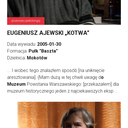
plutonowy podchorąży
EUGENIUSZ AJEWSKI „KOTWA”
Data wywiadu:
2005-01-30
Formacja:
Pułk "Baszta"
Dzielnica:
Mokotów
... I wobec tego znalazłem sposób [na uniknięcie
aresztowania]. (Mam dużą w tej chwili uwagę d
o
Muzeum
Powstania Warszawskiego: [przekazałem] dla
muzeum historycznego jeden z najciekawszych eksp ...