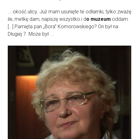
... okość ulicy. Już mam usunięte te odłamki, tylko zważę
ile, metkę dam, napiszę wszystko i d
o muzeum
oddam.
[…] Pamięta pan „Bora” Komorowskiego? On był na
Długiej 7. Może był ...