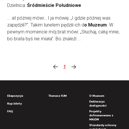
Dzielnica:
Śródmieście Południowe
... at później mówi… I ja mówię: „I gdzie później was
zapędzili?”. Takim tunelem pędzili ich d
o Muzeum
. W
pewnym momencie mój brat mówi: „Słuchaj, całuj mnie,
bo brata byś nie miała”. Bo znaleźl ...
1
Ekspozycja
Tłumacz PJM
O Muzeum
Deklaracja
Kup bilety
dostępności
FAQ
Projekty
dofinansowane z
MKiDN
Standardy ochrony