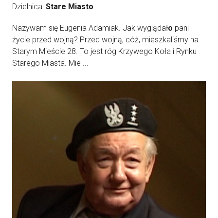
Dzielnica:
Stare Miasto
Nazywam się Eugenia Adamiak. Jak wyglądał
o
pani
życie przed wojną? Przed wojną, cóż, mieszkaliśmy na
Starym Mieście 28. To jest róg Krzywego Koła i Rynku
Starego Miasta. Mie ...