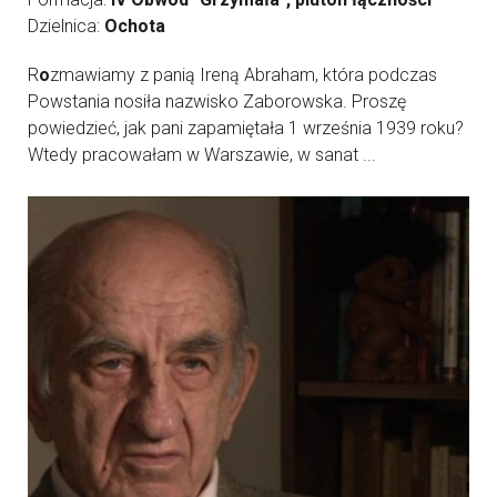
Dzielnica:
Ochota
R
o
zmawiamy z panią Ireną Abraham, która podczas
Powstania nosiła nazwisko Zaborowska. Proszę
powiedzieć, jak pani zapamiętała 1 września 1939 roku?
Wtedy pracowałam w Warszawie, w sanat ...