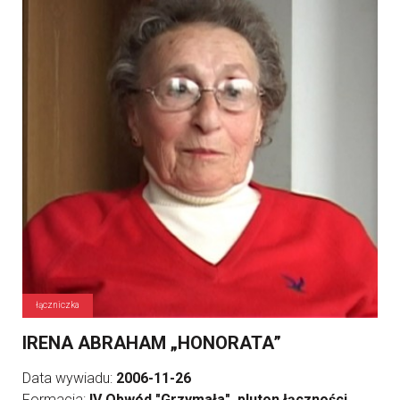
łączniczka
IRENA ABRAHAM „HONORATA”
Data wywiadu:
2006-11-26
Formacja:
IV Obwód "Grzymała", pluton łączności