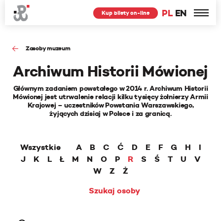
PL
EN
Kup bilety on-line
Zasoby muzeum
Archiwum Historii Mówionej
Głównym zadaniem powstałego w 2014 r. Archiwum Historii
Mówionej jest utrwalenie relacji kilku tysięcy żołnierzy Armii
Krajowej – uczestników Powstania Warszawskiego,
żyjących dzisiaj w Polsce i za granicą.
Wszystkie
A
B
C
Ć
D
E
F
G
H
I
J
K
L
Ł
M
N
O
P
R
S
Ś
T
U
V
W
Z
Ż
Szukaj osoby