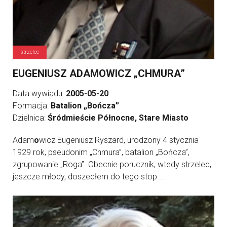
strzelec
EUGENIUSZ ADAMOWICZ „CHMURA”
Data wywiadu:
2005-05-20
Formacja:
Batalion „Bończa”
Dzielnica:
Śródmieście Północne, Stare Miasto
Adam
o
wicz Eugeniusz Ryszard, urodzony 4 stycznia
1929 rok, pseudonim „Chmura”, batalion „Bończa”,
zgrupowanie „Roga”. Obecnie porucznik, wtedy strzelec,
jeszcze młody, doszedłem do tego stop ...