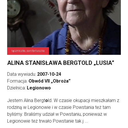
łączniczka, sanitariuszka
ALINA STANISŁAWA BERGTOLD „LUSIA”
Data wywiadu:
2007-10-24
Formacja:
Obwód VII „Obroża”
Dzielnica:
Legionowo
Jestem Alina Bergt
o
ld. W czasie okupacji mieszkałam z
rodziną w Legionowie i w czasie Powstania też tam
byliśmy. Braliśmy udział w Powstaniu, ponieważ w
Legionowie też trwało Powstanie tak j ...