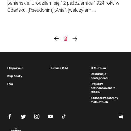
panieńskie. Urodziłam się 12 października 1924 roku w
Gdańsku. [Pseudonim] „Ania”, [walczyłam ...
3
Ekspozycja
Tłumacz PJM
O Muzeum
Deklaracja
Kup bilety
dostępności
FAQ
Projekty
dofinansowane z
MKiDN
Standardy ochrony
małoletnich