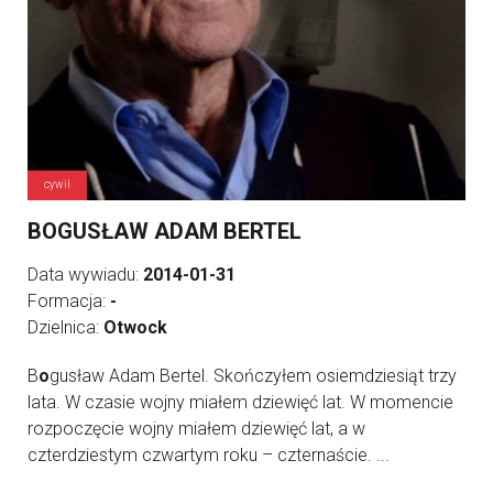
cywil
BOGUSŁAW ADAM BERTEL
Data wywiadu:
2014-01-31
Formacja:
-
Dzielnica:
Otwock
B
o
gusław Adam Bertel. Skończyłem osiemdziesiąt trzy
lata. W czasie wojny miałem dziewięć lat. W momencie
rozpoczęcie wojny miałem dziewięć lat, a w
czterdziestym czwartym roku – czternaście. ...