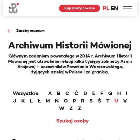
PL
EN
Kup bilety on-line
Zasoby muzeum
Archiwum Historii Mówionej
Głównym zadaniem powstałego w 2014 r. Archiwum Historii
Mówionej jest utrwalenie relacji kilku tysięcy żołnierzy Armii
Krajowej – uczestników Powstania Warszawskiego,
żyjących dzisiaj w Polsce i za granicą.
Wszystkie
A
B
C
Ć
D
E
F
G
H
I
J
K
L
Ł
M
N
O
P
R
S
Ś
T
U
V
W
Z
Ż
Szukaj osoby