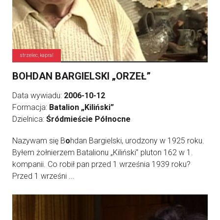
strzelec, kapral
BOHDAN BARGIELSKI „ORZEŁ”
Data wywiadu:
2006-10-12
Formacja:
Batalion „Kiliński”
Dzielnica:
Śródmieście Północne
Nazywam się B
o
hdan Bargielski, urodzony w 1925 roku.
Byłem żołnierzem Batalionu „Kiliński” pluton 162 w 1.
kompanii. Co robił pan przed 1 września 1939 roku?
Przed 1 wrześni ...