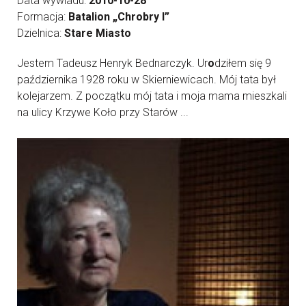
Data wywiadu:
2010-10-28
Formacja:
Batalion „Chrobry I”
Dzielnica:
Stare Miasto
Jestem Tadeusz Henryk Bednarczyk. Ur
o
dziłem się 9
października 1928 roku w Skierniewicach. Mój tata był
kolejarzem. Z początku mój tata i moja mama mieszkali
na ulicy Krzywe Koło przy Starów ...