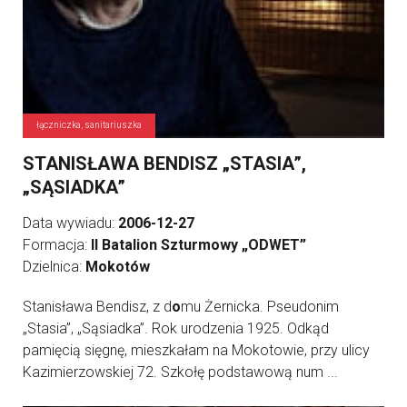
łączniczka, sanitariuszka
STANISŁAWA BENDISZ „STASIA”,
„SĄSIADKA”
Data wywiadu:
2006-12-27
Formacja:
II Batalion Szturmowy „ODWET”
Dzielnica:
Mokotów
Stanisława Bendisz, z d
o
mu Żernicka. Pseudonim
„Stasia”, „Sąsiadka”. Rok urodzenia 1925. Odkąd
pamięcią sięgnę, mieszkałam na Mokotowie, przy ulicy
Kazimierzowskiej 72. Szkołę podstawową num ...