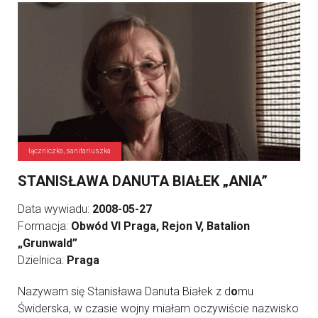
łączniczka, sanitariuszka
STANISŁAWA DANUTA BIAŁEK „ANIA”
Data wywiadu:
2008-05-27
Formacja:
Obwód VI Praga, Rejon V, Batalion
„Grunwald”
Dzielnica:
Praga
Nazywam się Stanisława Danuta Białek z d
o
mu
Świderska, w czasie wojny miałam oczywiście nazwisko