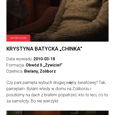
sanitariuszka
KRYSTYNA BATYCKA „CHINKA”
Data wywiadu:
2010-03-18
Formacja:
Obwód II „Żywiciel”
Dzielnica:
Bielany, Żoliborz
Czy pani pamięta wybuch drugiej w
o
jny światowej? Tak,
pamiętam. Byłam wtedy w domu na Żoliborzu i
poszliśmy na dach z bratem popatrzeć, kto to leci, co to
za samoloty. Bo nie wierzyliś ...