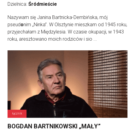
Dzielnica:
Śródmieście
Nazywam się Janina Bartnicka-Dembińska, mój
pseud
o
nim „Ninka”. W Olsztynie mieszkam od 1945 roku,
przyjechałam z Międzylesia. W czasie okupacji, w 1943
roku, aresztowano moich rodziców i sio ...
łącznik
BOGDAN BARTNIKOWSKI „MAŁY”