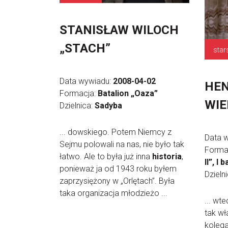
STANISŁAW WILOCH
„STACH”
star
Data wywiadu:
2008-04-02
HEN
Formacja:
Batalion „Oaza”
WIE
Dzielnica:
Sadyba
... dowskiego. Potem Niemcy z
Data 
Sejmu polowali na nas, nie było tak
Forma
łatwo. Ale to była już inna
historia
,
II”, I
ponieważ ja od 1943 roku byłem
Dzieln
zaprzysiężony w „Orlętach”. Była
taka organizacja młodzieżo ...
... wt
tak wł
kolega