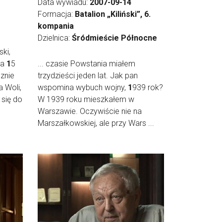
Data wywiadu:
2007-09-14
Formacja:
Batalion „Kiliński”, 6.
kompania
Dzielnica:
Śródmieście Północne
ki,
na
1
5
... czasie Powstania miałem
znie
trzydzieści jeden lat. Jak pan
 Woli,
wspomina wybuch wojny,
1
939 rok?
 się do
W 1939 roku mieszkałem w
Warszawie. Oczywiście nie na
Marszałkowskiej, ale przy Wars ...