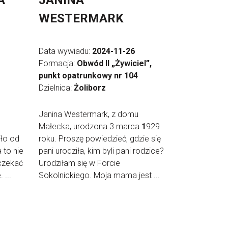
A
JANINA
WESTERMARK
Data wywiadu:
2024-11-26
Formacja:
Obwód II „Żywiciel”,
punkt opatrunkowy nr 104
Dzielnica:
Żoliborz
Janina Westermark, z domu
Małecka, urodzona 3 marca
1
929
iło od
roku. Proszę powiedzieć, gdzie się
 to nie
pani urodziła, kim byli pani rodzice?
 czekać
Urodziłam się w Forcie
 ...
Sokolnickiego. Moja mama jest ...