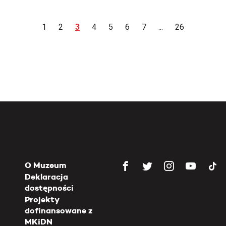
1
2
3
4
5
6
7
...
26
O Muzeum
Deklaracja
dostępności
Projekty
dofinansowane z
MKiDN