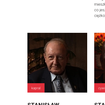
mieszka
co jes
ciężko 
kapral
cywi