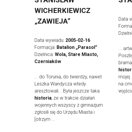
STANISŁAW
STA
WICHERKIEWICZ
Data 
„ZAWIEJA”
Forma
Dzieln
Data wywiadu:
2005-02-16
Formacja:
Batalion „Parasol”
... ar
Dzielnica:
Wola, Stare Miasto,
Poszli
Czerniaków
brama 
histor
... do Torunia, do twierdzy, nawet
mojej.
Leszka Wandycza wtedy
na cm
aresztowali... Była jeszcze taka
wyjścia
historia
, że w trakcie działań
wojennych wszyscy z gimnazjum
zgłosili się do Urzędu Miasta i
[otrzym ...