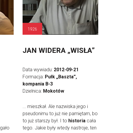
1926
JAN WIDERA „WISŁA”
Data wywiadu:
2012-09-21
Formacja:
Pułk „Baszta”,
kompania B-3
Dzielnica:
Mokotów
... mieszkał. Ale nazwiska jego i
pseudonimu to już nie pamiętam, bo
to już starszy był. I to
historia
cała
egało
tego. Jakie były wtedy nastroje, ten