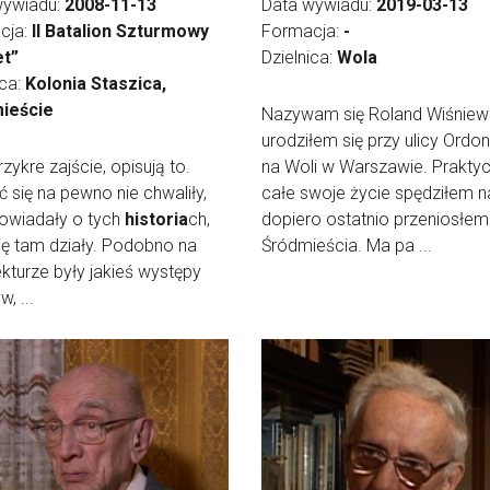
wywiadu:
2008-11-13
Data wywiadu:
2019-03-13
cja:
II Batalion Szturmowy
Formacja:
-
t”
Dzielnica:
Wola
ica:
Kolonia Staszica,
ieście
Nazywam się Roland Wiśniews
urodziłem się przy ulicy Ordo
przykre zajście, opisują to.
na Woli w Warszawie. Praktyc
ć się na pewno nie chwaliły,
całe swoje życie spędziłem na
owiadały o tych
historia
ch,
dopiero ostatnio przeniosłem
się tam działy. Podobno na
Śródmieścia. Ma pa ...
ekturze były jakieś występy
, ...