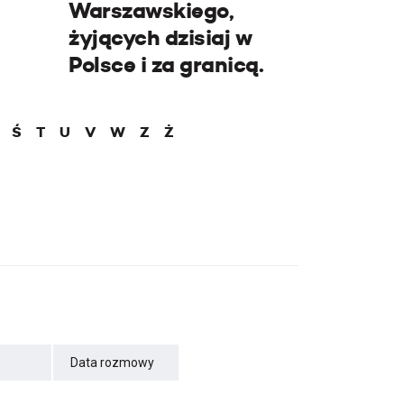
Warszawskiego,
żyjących dzisiaj w
Polsce i za granicą.
Ś
T
U
V
W
Z
Ż
Data rozmowy