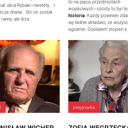
to na pięciu przedmiotach
ł, ulica Rybaki i niestety... I
wojskowych i szósty to był t
zcze dranie… Bo on został
historia
. Każdy powinien zda
ranny, ale leża ...
się ładnie składało, że wszysc
egzamin. Dostałem stopień k .
l
pielęgniarka