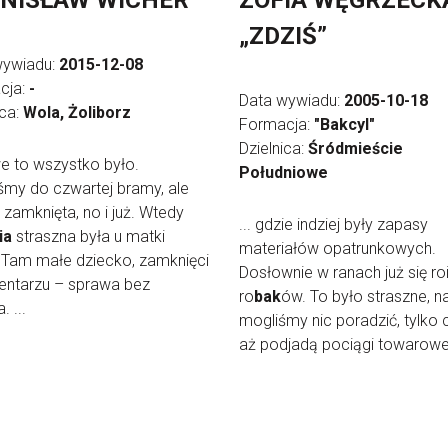
NISŁAW WICHER
ZOFIA WĘGRZECK
„ZDZIŚ”
wywiadu:
2015-12-08
cja:
-
Data wywiadu:
2005-10-18
ica:
Wola, Żoliborz
Formacja:
"Bakcyl"
Dzielnica:
Śródmieście
twe to wszystko było.
Południowe
śmy do czwartej bramy, ale
zamknięta, no i już. Wtedy
... gdzie indziej były zapasy
ia
straszna była u matki
materiałów opatrunkowych.
 Tam małe dziecko, zamknięci
Dosłownie w ranach już się ro
entarzu – sprawa bez
ro
bak
ów. To było straszne, na
. ...
mogliśmy nic poradzić, tylko
aż podjadą pociągi towarowe.