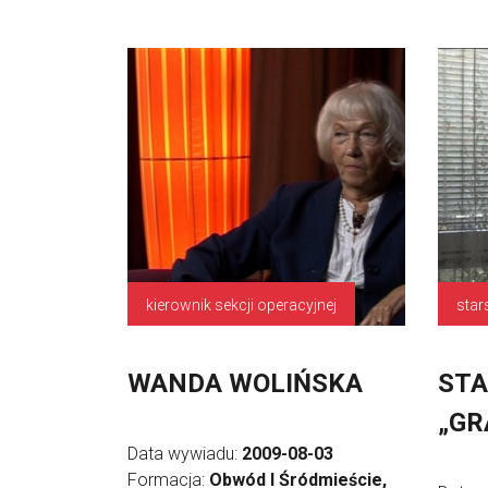
kierownik sekcji operacyjnej
star
WANDA WOLIŃSKA
STA
„GR
Data wywiadu:
2009-08-03
Formacja:
Obwód I Śródmieście,