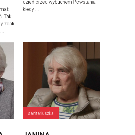
dzień przed wybuchem Powstania,
emat:
kiedy ...
ć. Tak
y zdali
..
sanitariuszka