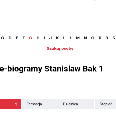
Ć
D
E
F
G
H
I
J
K
L
Ł
M
N
O
P
R
S
Szukaj osoby
Formacja
Dzielnica
Stopień