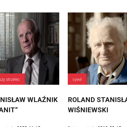
szy strzelec
cywil
NISŁAW WLAŹNIK
ROLAND STANISŁ
ANIT”
WIŚNIEWSKI