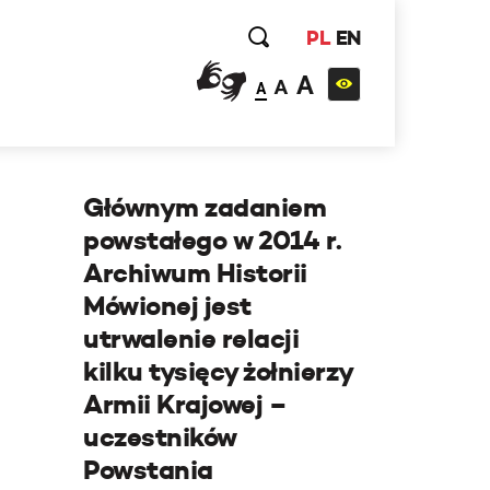
PL
EN
A
A
A
Głównym zadaniem
powstałego w 2014 r.
Archiwum Historii
Mówionej jest
utrwalenie relacji
kilku tysięcy żołnierzy
Armii Krajowej –
uczestników
Powstania