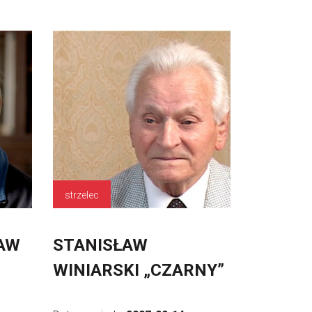
strzelec
AW
STANISŁAW
WINIARSKI „CZARNY”