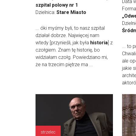
Data 
szpital polowy nr 1
Forma
Dzielnica:
Stare Miasto
„Odwe
Dzieln
... óki myśmy byli, to nasz szpital
Śródm
działał dobrze. Najwięcej nam
wtedy [przynieśli, jak była
historia
] z
... to 
czołgiem. Znam tę historię, bo
Chwali
widziałam czołg. Powiedziano mi,
ale op
że na trzecim piętrze ma ...
jakie 
archit
aktorów
strzelec