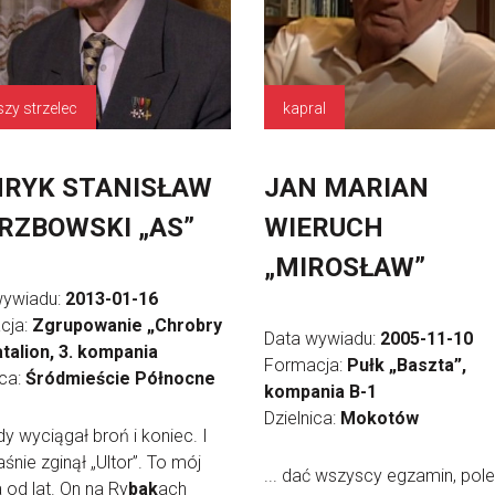
szy strzelec
kapral
RYK STANISŁAW
JAN MARIAN
RZBOWSKI „AS”
WIERUCH
„MIROSŁAW”
wywiadu:
2013-01-16
cja:
Zgrupowanie „Chrobry
Data wywiadu:
2005-11-10
 batalion, 3. kompania
Formacja:
Pułk „Baszta”,
ica:
Śródmieście Północne
kompania B-1
Dzielnica:
Mokotów
edy wyciągał broń i koniec. I
aśnie zginął „Ultor”. To mój
... dać wszyscy egzamin, pol
 od lat. On na Ry
bak
ach