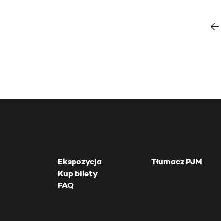
Ekspozycja
Tłumacz PJM
Kup bilety
FAQ