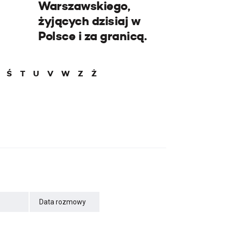
Warszawskiego,
żyjących dzisiaj w
Polsce i za granicą.
Ś
T
U
V
W
Z
Ż
Data rozmowy