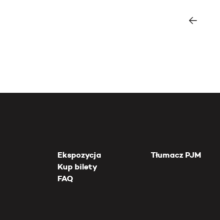
Ekspozycja
Tłumacz PJM
Kup bilety
FAQ