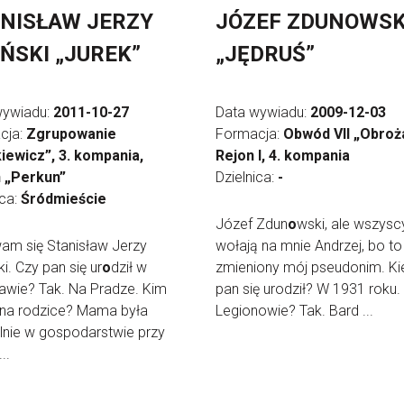
NISŁAW JERZY
JÓZEF ZDUNOWSK
ŃSKI „JUREK”
„JĘDRUŚ”
wywiadu:
2011-10-27
Data wywiadu:
2009-12-03
cja:
Zgrupowanie
Formacja:
Obwód VII „Obroż
iewicz”, 3. kompania,
Rejon I, 4. kompania
n „Perkun”
Dzielnica:
-
ica:
Śródmieście
Józef Zdun
o
wski, ale wszysc
am się Stanisław Jerzy
wołają na mnie Andrzej, bo to 
i. Czy pan się ur
o
dził w
zmieniony mój pseudonim. Ki
awie? Tak. Na Pradze. Kim
pan się urodził? W 1931 roku.
ana rodzice? Mama była
Legionowie? Tak. Bard ...
nie w gospodarstwie przy
..