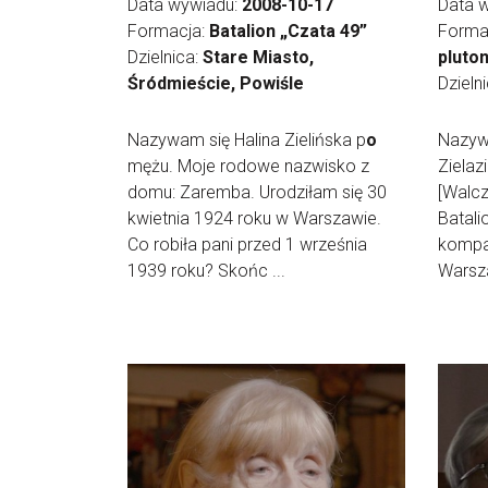
Data wywiadu:
2008-10-17
Data 
Formacja:
Batalion „Czata 49”
Forma
Dzielnica:
Stare Miasto,
pluto
Śródmieście, Powiśle
Dzieln
Nazywam się Halina Zielińska p
o
Nazyw
mężu. Moje rodowe nazwisko z
Zielazi
domu: Zaremba. Urodziłam się 30
[Walcz
kwietnia 1924 roku w Warszawie.
Batalio
Co robiła pani przed 1 września
kompani
1939 roku? Skońc ...
Warsza