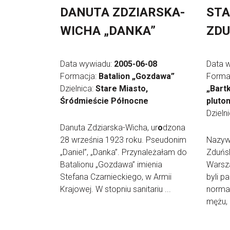
DANUTA ZDZIARSKA-
STA
WICHA „DANKA”
ZDU
Data wywiadu:
2005-06-08
Data 
Formacja:
Batalion „Gozdawa”
Forma
Dzielnica:
Stare Miasto,
„Bartk
Śródmieście Północne
pluto
Dzieln
Danuta Zdziarska-Wicha, ur
o
dzona
28 września 1923 roku. Pseudonim
Nazyw
„Daniel”, „Danka”. Przynależałam do
Zduńsk
Batalionu „Gozdawa” imienia
Warsz
Stefana Czarnieckiego, w Armii
byli p
Krajowej. W stopniu sanitariu ...
normal
mężu, .