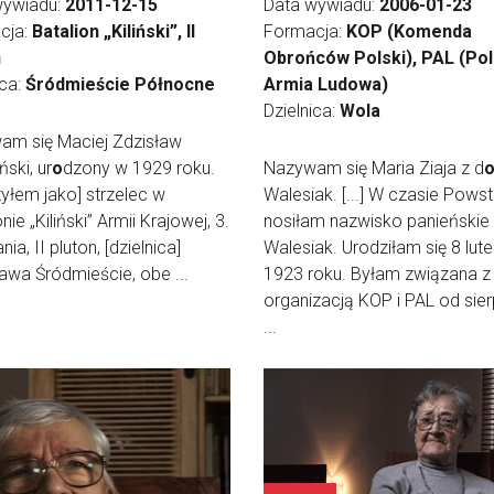
wywiadu:
2011-12-15
Data wywiadu:
2006-01-23
cja:
Batalion „Kiliński”, II
Formacja:
KOP (Komenda
n
Obrońców Polski), PAL (Po
ica:
Śródmieście Północne
Armia Ludowa)
Dzielnica:
Wola
am się Maciej Zdzisław
ński, ur
o
dzony w 1929 roku.
Nazywam się Maria Ziaja z d
yłem jako] strzelec w
Walesiak. [...] W czasie Pows
nie „Kiliński” Armii Krajowej, 3.
nosiłam nazwisko panieńskie
a, II pluton, [dzielnica]
Walesiak. Urodziłam się 8 lut
wa Śródmieście, obe ...
1923 roku. Byłam związana z
organizacją KOP i PAL od sier
...