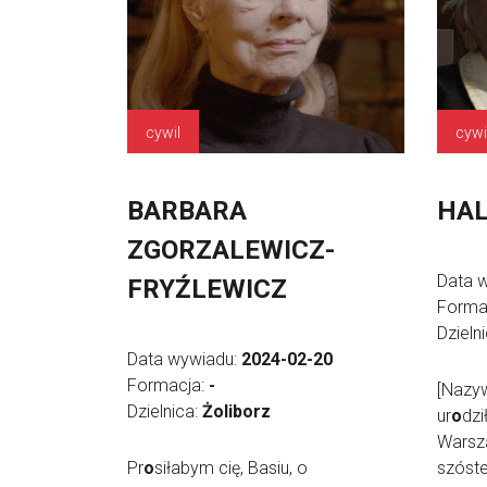
cywil
cywi
BARBARA
HAL
ZGORZALEWICZ-
Data 
FRYŹLEWICZ
Forma
Dzieln
Data wywiadu:
2024-02-20
Formacja:
-
[Nazyw
Dzielnica:
Żoliborz
ur
o
dzi
Warsza
Pr
o
siłabym cię, Basiu, o
szóst