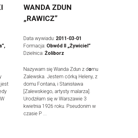
I
WANDA ZDUN
„RAWICZ”
Data wywiadu:
2011-03-01
a”,
Formacja:
Obwód II „Żywiciel”
Dzielnica:
Żoliborz
Nazywam się Wanda Zdun z d
o
mu
y
Zalewska. Jestem córką Heleny, z
jest
domu Fontana, i Stanisława
edy
[Zalewskiego, artysty malarza].
 W
Urodziłam się w Warszawie 3
kwietnia 1926 roku. Pseudonim w
czasie P ...