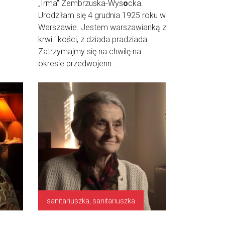
„Irma” Zembrzuska-Wys
o
cka.
Urodziłam się 4 grudnia 1925 roku w
Warszawie. Jestem warszawianką z
krwi i kości, z dziada pradziada.
Zatrzymajmy się na chwilę na
okresie przedwojenn ...
sanitariuszka, sanitariuszka