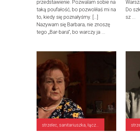
przedstawienie. Pozwalam sobie na
Warsza
taką poufałość, bo pozwoliłaś mi na
Do szk
to, kiedy się poznałyśmy. […]
sz ...
Nazywam się Barbara, nie znoszę
tego „Bar-bara”, bo warczy ja ...
strzelec, sanitariuszka, łączniczka
strz