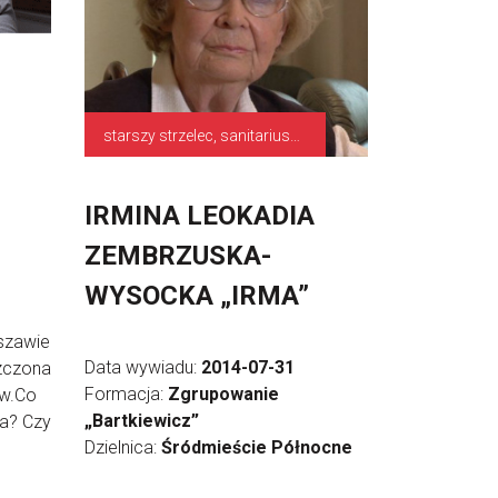
starszy strzelec, sanitariuszka, łączniczka
IRMINA LEOKADIA
ZEMBRZUSKA-
WYSOCKA „IRMA”
rszawie
Data wywiadu:
2014-07-31
rzczona
Formacja:
Zgrupowanie
ów.Co
„Bartkiewicz”
ia? Czy
Dzielnica:
Śródmieście Północne