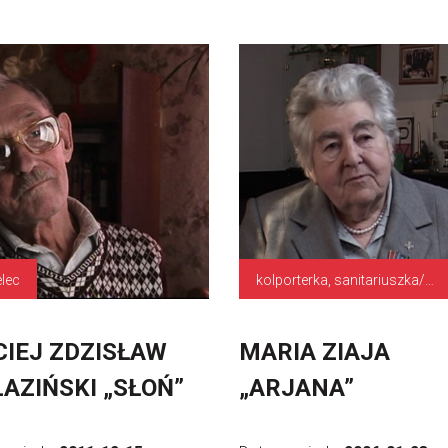
elec
kolporterka, sanitariuszka/plutonowy
IEJ ZDZISŁAW
MARIA ZIAJA
LAZIŃSKI „SŁOŃ”
„ARJANA”