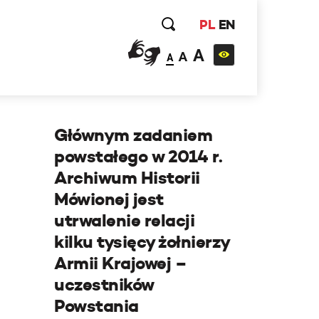
PL
EN
A
A
A
Głównym zadaniem
powstałego w 2014 r.
Archiwum Historii
Mówionej jest
utrwalenie relacji
kilku tysięcy żołnierzy
Armii Krajowej –
uczestników
Powstania