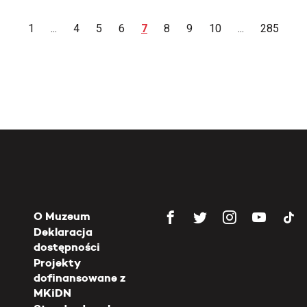
1
...
4
5
6
7
8
9
10
...
285
O Muzeum
Deklaracja
dostępności
Projekty
dofinansowane z
MKiDN