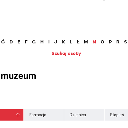
Ć
D
E
F
G
H
I
J
K
L
Ł
M
N
O
P
R
S
Szukaj osoby
Formacja
Dzielnica
Stopień