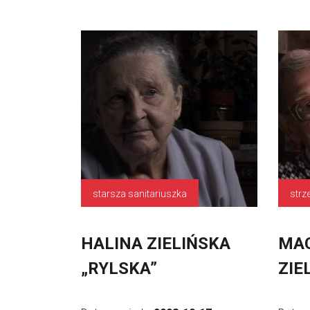
starsza sanitariuszka
strz
HALINA ZIELIŃSKA
MAC
„RYLSKA”
ZIE