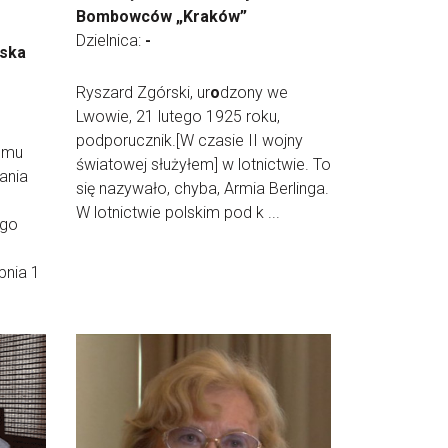
Bombowców „Kraków”
Dzielnica:
-
lska
Ryszard Zgórski, ur
o
dzony we
Lwowie, 21 lutego 1925 roku,
podporucznik.[W czasie II wojny
o
mu
światowej służyłem] w lotnictwie. To
tania
się nazywało, chyba, Armia Berlinga.
W lotnictwie polskim pod k ...
ego
pnia 1