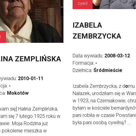
cywil
IZABELA
ZEMBRZYCKA
l
Data wywiadu:
2008-03-12
INA ZEMPLIŃSKA
Formacja:
-
Dzielnica:
Śródmieście
wywiadu:
2010-01-11
cja:
-
Izabela Zembrzycka, z d
o
mu
ica:
Mokotów
Nalazek, urodziłam się w Wa
w 1923, na Czerniakowie, ch
byłam w kościele bernardyn
am się] Halina Zemplińska,
pani robiła w czasie Powstan
łam się 7 lutego 1925 roku w
była pani osobą cywilną? ...
wie. Moja Rodzina już
e pokolenie mieszka w