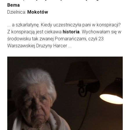
Bema
Dzielnica:
Mokotów
... a szkarlatynę. Kiedy uczestniczyła pani w konspiracji?
Z konspiracją jest ciekawa
historia
. Wychowałam się w
środowisku tak zwanej Pomarańczarni, czyli 23
Warszawskiej Drużyny Harcer ...