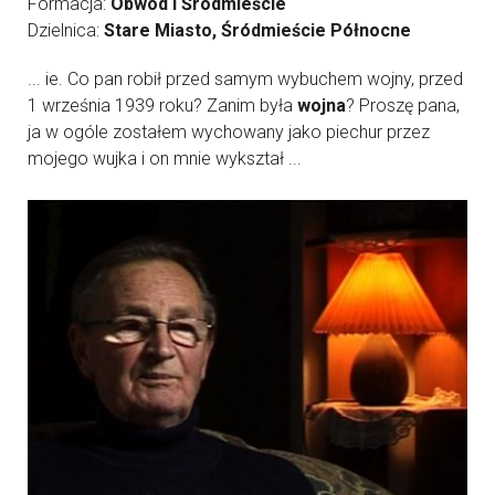
Formacja:
Obwód I Śródmieście
Dzielnica:
Stare Miasto, Śródmieście Północne
... ie. Co pan robił przed samym wybuchem wojny, przed
1 września 1939 roku? Zanim była
wojna
? Proszę pana,
ja w ogóle zostałem wychowany jako piechur przez
mojego wujka i on mnie wykształ ...