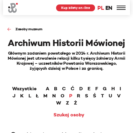
PL
EN
Kup bilety on-line
Zasoby muzeum
Archiwum Historii Mówionej
Głównym zadaniem powstałego w 2014 r. Archiwum Historii
Mówionej jest utrwalenie relacji kilku tysięcy żołnierzy Armii
Krajowej – uczestników Powstania Warszawskiego,
żyjących dzisiaj w Polsce i za granicą.
Wszystkie
A
B
C
Ć
D
E
F
G
H
I
J
K
L
Ł
M
N
O
P
R
S
Ś
T
U
V
W
Z
Ż
Szukaj osoby