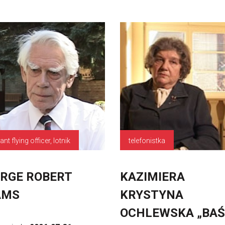
nt flying officer, lotnik
telefonistka
RGE ROBERT
KAZIMIERA
AMS
KRYSTYNA
OCHLEWSKA „BAŚ