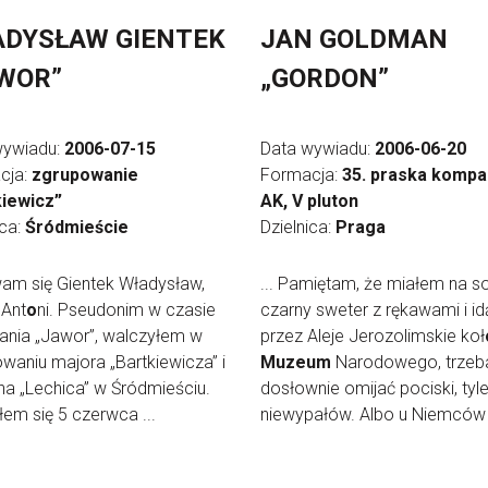
DYSŁAW GIENTEK
JAN GOLDMAN
WOR”
„GORDON”
wywiadu:
2006-07-15
Data wywiadu:
2006-06-20
cja:
zgrupowanie
Formacja:
35. praska kompa
kiewicz”
AK, V pluton
ica:
Śródmieście
Dzielnica:
Praga
am się Gientek Władysław,
... Pamiętam, że miałem na s
 Ant
o
ni. Pseudonim w czasie
czarny sweter z rękawami i i
ania „Jawor”, walczyłem w
przez Aleje Jerozolimskie koł
waniu majora „Bartkiewicza” i
Muzeum
Narodowego, trzeb
na „Lechica” w Śródmieściu.
dosłownie omijać pociski, tyl
łem się 5 czerwca ...
niewypałów. Albo u Niemców b