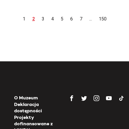
1
2
3
4
5
6
7
...
150
O Muzeum
Deklaracja
dostępności
Projekty
dofinansowane z