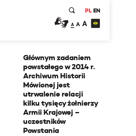
PL
EN
A
A
A
Głównym zadaniem
powstałego w 2014 r.
Archiwum Historii
Mówionej jest
utrwalenie relacji
kilku tysięcy żołnierzy
Armii Krajowej –
uczestników
Powstania