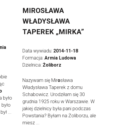
MIROSŁAWA
WŁADYSŁAWA
TAPEREK „MIRKA”
nia
Data wywiadu:
2014-11-18
Formacja:
Armia Ludowa
Dzielnica:
Żoliborz
obie
Nazywam się Mir
o
sława
dąc
Władysława Taperek z domu
o
Schabowicz. Urodziłam się 30
a było
grudnia 1925 roku w Warszawie. W
e było
jakiej dzielnicy była pani podczas
ył ...
Powstania? Byłam na Żoliborzu, ale
miesz ...