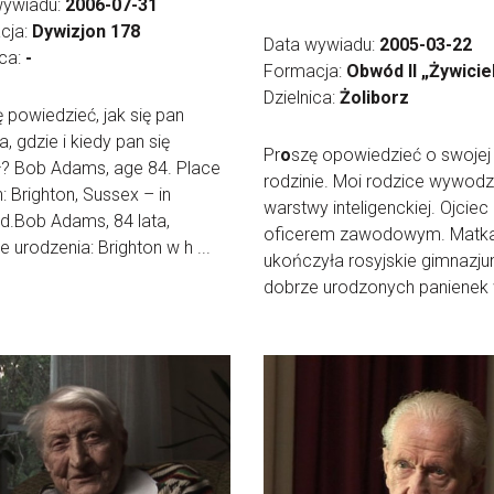
wywiadu:
2006-07-31
cja:
Dywizjon 178
Data wywiadu:
2005-03-22
ica:
-
Formacja:
Obwód II „Żywicie
Dzielnica:
Żoliborz
 powiedzieć, jak się pan
, gdzie i kiedy pan się
Pr
o
szę opowiedzieć o swojej
ł? Bob Adams, age 84. Place
rodzinie. Moi rodzice wywodzil
h: Brighton, Sussex – in
warstwy inteligenckiej. Ojciec 
d.Bob Adams, 84 lata,
oficerem zawodowym. Matk
e urodzenia: Brighton w h ...
ukończyła rosyjskie gimnazju
dobrze urodzonych panienek w