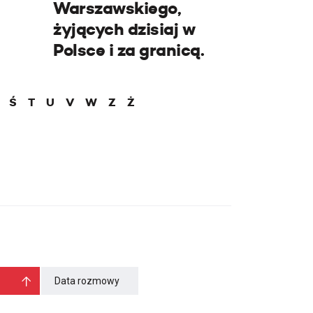
Warszawskiego,
żyjących dzisiaj w
Polsce i za granicą.
Ś
T
U
V
W
Z
Ż
Data rozmowy