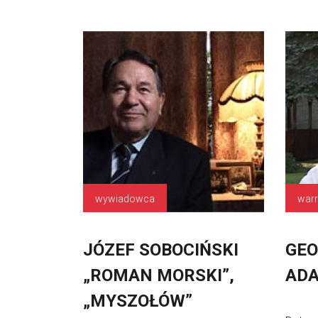
wywiadowca
warra
JÓZEF SOBOCIŃSKI
GEO
„ROMAN MORSKI”,
AD
„MYSZOŁÓW”