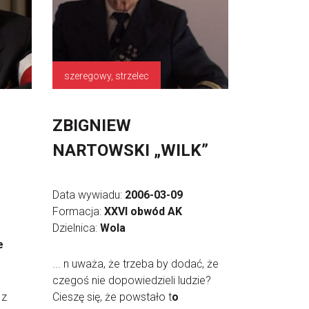
szeregowy, strzelec
ZBIGNIEW
NARTOWSKI „WILK”
Data wywiadu:
2006-03-09
Formacja:
XXVI obwód AK
Dzielnica:
Wola
e
... n uważa, że trzeba by dodać, że
czegoś nie dopowiedzieli ludzie?
 z
Cieszę się, że powstało t
o