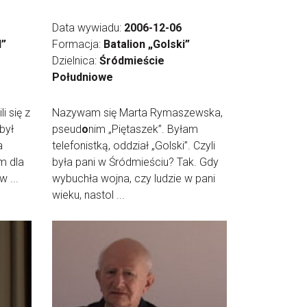
Data wywiadu:
2006-12-06
l”
Formacja:
Batalion „Golski”
Dzielnica:
Śródmieście
Południowe
i się z
Nazywam się Marta Rymaszewska,
był
pseud
o
nim „Piętaszek”. Byłam
a
telefonistką, oddział „Golski”. Czyli
m dla
była pani w Śródmieściu? Tak. Gdy
 ...
wybuchła wojna, czy ludzie w pani
wieku, nastol ...