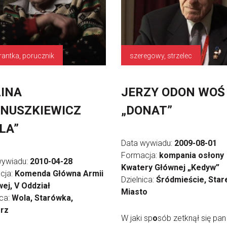
rantka, porucznik
szeregowy, strzelec
INA
JERZY ODON WOŚ
NUSZKIEWICZ
„DONAT”
LA”
Data wywiadu:
2009-08-01
Formacja:
kompania osłony
wywiadu:
2010-04-28
Kwatery Głównej „Kedyw”
cja:
Komenda Główna Armii
Dzielnica:
Śródmieście, Star
ej, V Oddział
Miasto
ica:
Wola, Starówka,
orz
W jaki sp
o
sób zetknął się pan