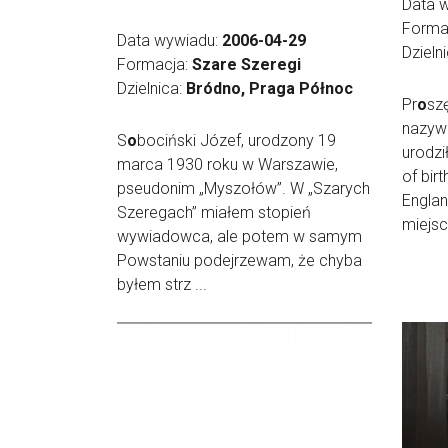
Data 
Forma
Data wywiadu:
2006-04-29
Dzieln
Formacja:
Szare Szeregi
Dzielnica:
Bródno, Praga Północ
Pr
o
szę
nazywa
S
o
bociński Józef, urodzony 19
urodzi
marca 1930 roku w Warszawie,
of birt
pseudonim „Myszołów”. W „Szarych
Englan
Szeregach” miałem stopień
miejsc
wywiadowca, ale potem w samym
Powstaniu podejrzewam, że chyba
byłem strz ...