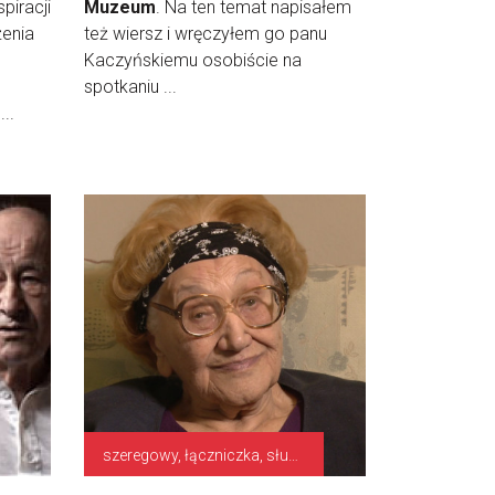
piracji
Muzeum
. Na ten temat napisałem
żenia
też wiersz i wręczyłem go panu
Kaczyńskiemu osobiście na
spotkaniu ...
..
szeregowy, łączniczka, służby pomocnicze