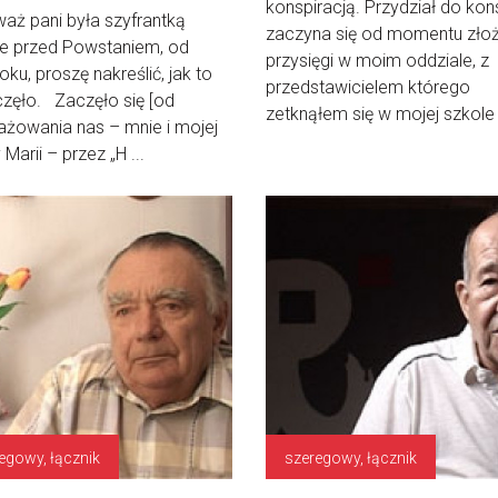
konspiracją. Przydział do kons
waż pani była szyfrantką
zaczyna się od momentu zło
ze przed Powstaniem, od
przysięgi w moim oddziale, z
oku, proszę nakreślić, jak to
przedstawicielem którego
częło. Zaczęło się [od
zetknąłem się w mojej szkole .
żowania nas – mnie i mojej
 Marii – przez „H ...
egowy, łącznik
szeregowy, łącznik