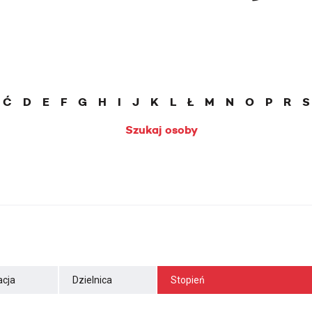
Ć
D
E
F
G
H
I
J
K
L
Ł
M
N
O
P
R
S
Szukaj osoby
cja
Dzielnica
Stopień