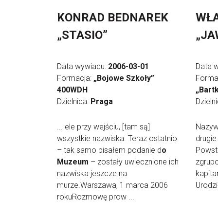
KONRAD BEDNAREK
WŁA
„STASIO”
„JA
Data wywiadu:
2006-03-01
Data 
Formacja:
„Bojowe Szkoły”
Forma
400WDH
„Bart
Dzielnica:
Praga
Dzieln
... ele przy wejściu, [tam są]
Nazyw
wszystkie nazwiska. Teraz ostatnio
drugie
– tak samo pisałem podanie d
o
Powst
Muzeum
– zostały uwiecznione ich
zgrupo
nazwiska jeszcze na
kapita
murze.Warszawa, 1 marca 2006
Urodzi
rokuRozmowę prow ...