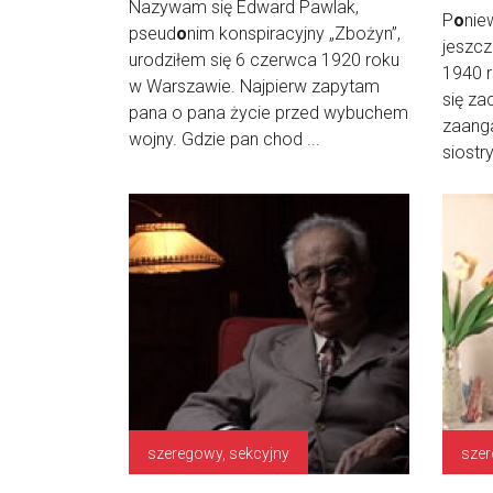
Nazywam się Edward Pawlak,
P
o
nie
pseud
o
nim konspiracyjny „Zbożyn”,
jeszc
urodziłem się 6 czerwca 1920 roku
1940 r
w Warszawie. Najpierw zapytam
się za
pana o pana życie przed wybuchem
zaanga
wojny. Gdzie pan chod ...
siostry
szeregowy, sekcyjny
szer