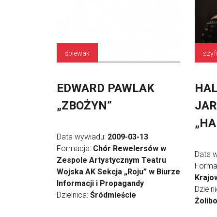
śpiewak
szyf
EDWARD PAWLAK
HAL
„ZBOŻYN”
JAR
„HA
Data wywiadu:
2009-03-13
Formacja:
Chór Rewelersów w
Data 
Zespole Artystycznym Teatru
Forma
Wojska AK Sekcja „Roju” w Biurze
Krajow
Informacji i Propagandy
Dzieln
Dzielnica:
Śródmieście
Żolib