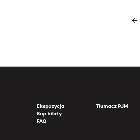
Ekspozycja
Tłumacz PJM
Kup bilety
FAQ